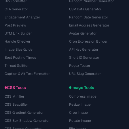
Bio Formatter
Random Number Generator
CTA Generator
CSV Data Generator
Engagement Analyzer
Random Date Generator
Post Preview
Email Address Generator
UTM Link Builder
Avatar Generator
Handle Checker
Cron Expression Builder
Image Size Guide
API Key Generator
Best Posting Times
Short ID Generator
Thread Splitter
Regex Tester
Caption & Alt Text Formatter
URL Slug Generator
CSS Tools
Image Tools
CSS Minifier
Compress Image
CSS Beautifier
Resize Image
CSS Gradient Generator
Crop Image
CSS Box Shadow Generator
Rotate Image
CSS Flexbox Generator
Flip Image