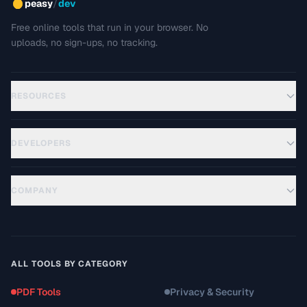
/
peasy
dev
Free online tools that run in your browser. No
uploads, no sign-ups, no tracking.
RESOURCES
DEVELOPERS
COMPANY
ALL TOOLS BY CATEGORY
PDF Tools
Privacy & Security