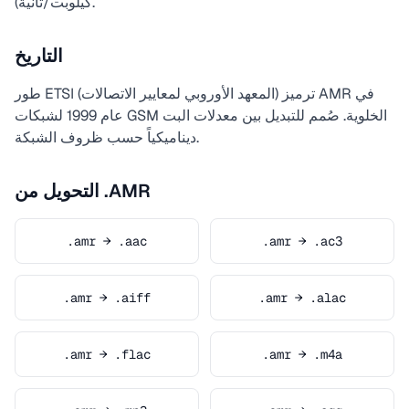
كيلوبت/ثانية).
التاريخ
طور ETSI (المعهد الأوروبي لمعايير الاتصالات) ترميز AMR في
عام 1999 لشبكات GSM الخلوية. صُمم للتبديل بين معدلات البت
ديناميكياً حسب ظروف الشبكة.
التحويل من .AMR
.amr → .aac
.amr → .ac3
.amr → .aiff
.amr → .alac
.amr → .flac
.amr → .m4a