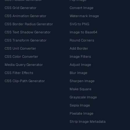
CSS Grid Generator
Convert Image
CSS Animation Generator
Watermark Image
CSS Border Radius Generator
SVG to PNG
CSS Text Shadow Generator
Image to Base64
CSS Transform Generator
Round Corners
CSS Unit Converter
Add Border
CSS Color Converter
Image Filters
Media Query Generator
Adjust Image
CSS Filter Effects
Blur Image
CSS Clip-Path Generator
Sharpen Image
Make Square
Grayscale Image
Sepia Image
Pixelate Image
Strip Image Metadata