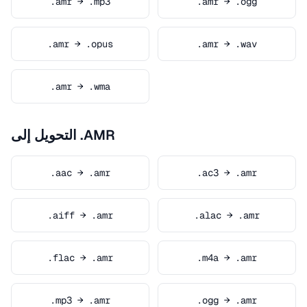
.amr → .mp3
.amr → .ogg
.amr → .opus
.amr → .wav
.amr → .wma
التحويل إلى .AMR
.aac → .amr
.ac3 → .amr
.aiff → .amr
.alac → .amr
.flac → .amr
.m4a → .amr
.mp3 → .amr
.ogg → .amr