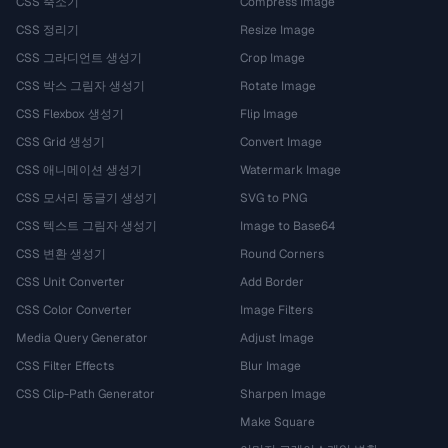
CSS 축소기
Compress Image
CSS 정리기
Resize Image
CSS 그라디언트 생성기
Crop Image
CSS 박스 그림자 생성기
Rotate Image
CSS Flexbox 생성기
Flip Image
CSS Grid 생성기
Convert Image
CSS 애니메이션 생성기
Watermark Image
CSS 모서리 둥글기 생성기
SVG to PNG
CSS 텍스트 그림자 생성기
Image to Base64
CSS 변환 생성기
Round Corners
CSS Unit Converter
Add Border
CSS Color Converter
Image Filters
Media Query Generator
Adjust Image
CSS Filter Effects
Blur Image
CSS Clip-Path Generator
Sharpen Image
Make Square