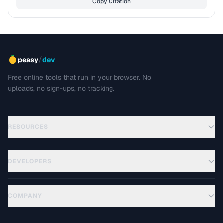
Copy Citation
/
peasy
dev
Free online tools that run in your browser. No
uploads, no sign-ups, no tracking.
RESOURCES
DEVELOPERS
COMPANY