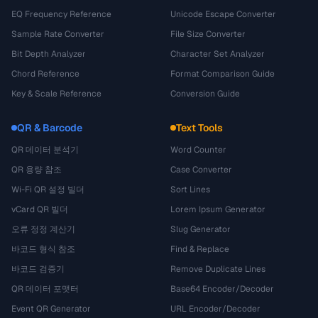
EQ Frequency Reference
Unicode Escape Converter
Sample Rate Converter
File Size Converter
Bit Depth Analyzer
Character Set Analyzer
Chord Reference
Format Comparison Guide
Key & Scale Reference
Conversion Guide
QR & Barcode
Text Tools
QR 데이터 분석기
Word Counter
QR 용량 참조
Case Converter
Wi-Fi QR 설정 빌더
Sort Lines
vCard QR 빌더
Lorem Ipsum Generator
오류 정정 계산기
Slug Generator
바코드 형식 참조
Find & Replace
바코드 검증기
Remove Duplicate Lines
QR 데이터 포맷터
Base64 Encoder/Decoder
Event QR Generator
URL Encoder/Decoder