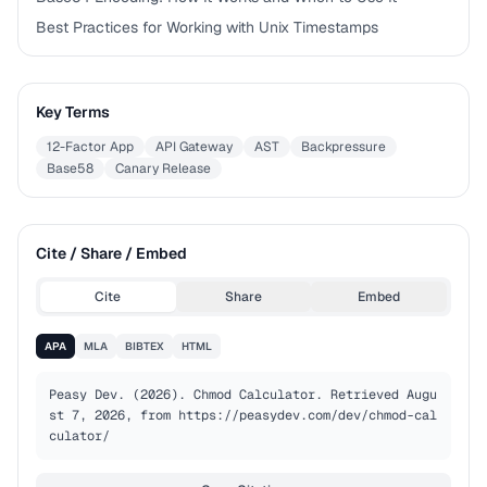
Best Practices for Working with Unix Timestamps
Key Terms
12-Factor App
API Gateway
AST
Backpressure
Base58
Canary Release
Cite / Share / Embed
Cite
Share
Embed
APA
MLA
BIBTEX
HTML
Peasy Dev. (2026). Chmod Calculator. Retrieved Augu
st 7, 2026, from https://peasydev.com/dev/chmod-cal
culator/