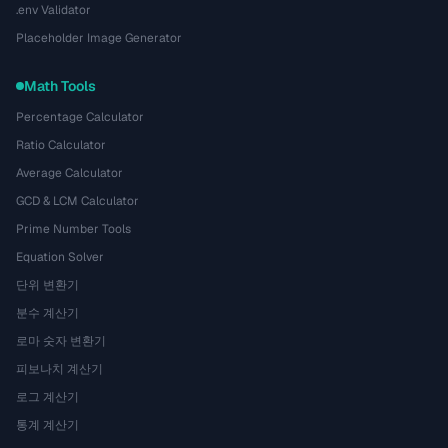
.env Validator
Placeholder Image Generator
Math Tools
Percentage Calculator
Ratio Calculator
Average Calculator
GCD & LCM Calculator
Prime Number Tools
Equation Solver
단위 변환기
분수 계산기
로마 숫자 변환기
피보나치 계산기
로그 계산기
통계 계산기