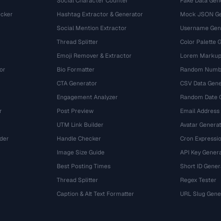
Social Character Counter
Fake Data Gen
cker
Hashtag Extractor & Generator
Mock JSON Ge
Social Mention Extractor
Username Gen
Thread Splitter
Color Palette 
Emoji Remover & Extractor
Lorem Markup
or
Bio Formatter
Random Numbe
CTA Generator
CSV Data Gene
Engagement Analyzer
Random Date 
r
Post Preview
Email Address
UTM Link Builder
Avatar Genera
der
Handle Checker
Cron Expressio
Image Size Guide
API Key Gener
Best Posting Times
Short ID Gener
Thread Splitter
Regex Tester
r
Caption & Alt Text Formatter
URL Slug Gene