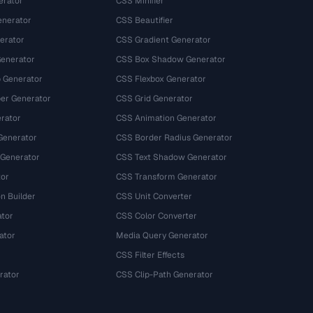
erator
CSS Minifier
nerator
CSS Beautifier
erator
CSS Gradient Generator
Generator
CSS Box Shadow Generator
 Generator
CSS Flexbox Generator
r Generator
CSS Grid Generator
rator
CSS Animation Generator
Generator
CSS Border Radius Generator
 Generator
CSS Text Shadow Generator
tor
CSS Transform Generator
n Builder
CSS Unit Converter
ator
CSS Color Converter
ator
Media Query Generator
CSS Filter Effects
rator
CSS Clip-Path Generator