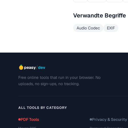
Verwandte Begriffe
Audio Codec
EXIF
/
peasy
dev
Free online tools that run in your browser. No
uploads, no sign-ups, no tracking.
ALL TOOLS BY CATEGORY
PDF Tools
Privacy & Security