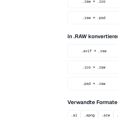
.raw → .ico
.raw → .psd
In .RAW konvertiere
.avif → .raw
.ico → .raw
.psd → .raw
Verwandte Formate
.ai
.apng
.arw