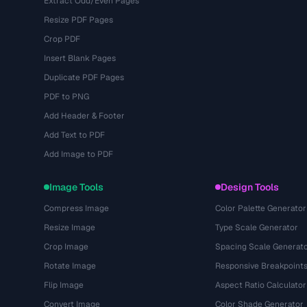
Extract Odd/Even Pages
Resize PDF Pages
Crop PDF
Insert Blank Pages
Duplicate PDF Pages
PDF to PNG
Add Header & Footer
Add Text to PDF
Add Image to PDF
Image Tools
Design Tools
Compress Image
Color Palette Generator
Resize Image
Type Scale Generator
Crop Image
Spacing Scale Generat
Rotate Image
Responsive Breakpoint
Flip Image
Aspect Ratio Calculator
Convert Image
Color Shade Generator