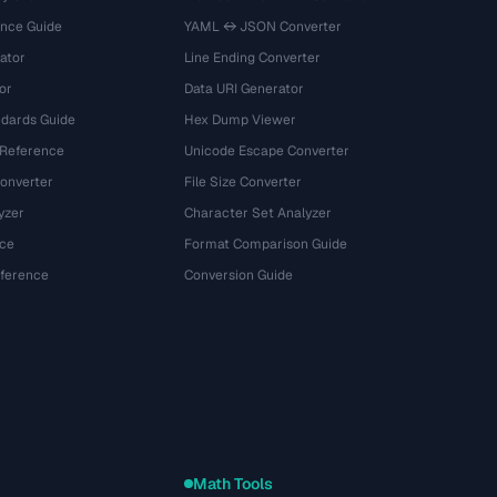
ence Guide
YAML ↔ JSON Converter
ator
Line Ending Converter
or
Data URI Generator
dards Guide
Hex Dump Viewer
 Reference
Unicode Escape Converter
onverter
File Size Converter
yzer
Character Set Analyzer
ce
Format Comparison Guide
eference
Conversion Guide
Math Tools