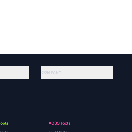
COMPANY
About
Technology
Datenschutzerklaerung
Nutzungsbedingungen
Tools
CSS Tools