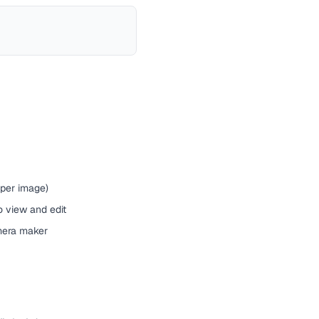
 per image)
o view and edit
mera maker