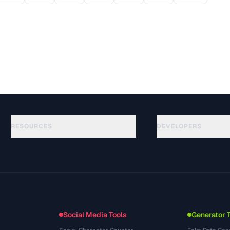
RESOURCES
DEVELOPERS
Anleitungen
API Documentation
(76)
Glossar
OpenAPI Spec
(65)
Anwendungsfaelle
llms.txt
(302)
Dateiformate
Embed Widget
(131)
Konvertierungen
(1484)
Social Media Tools
Generator 