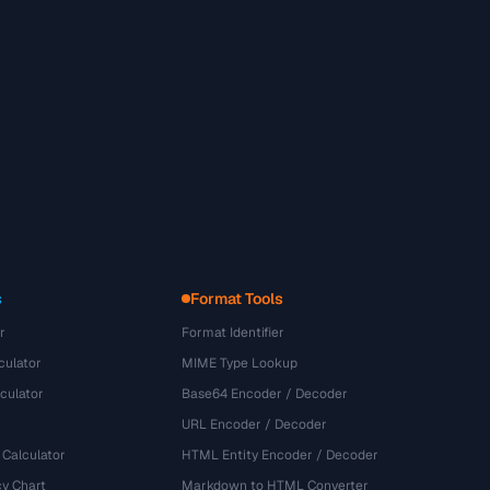
s
Format Tools
r
Format Identifier
culator
MIME Type Lookup
culator
Base64 Encoder / Decoder
URL Encoder / Decoder
 Calculator
HTML Entity Encoder / Decoder
y Chart
Markdown to HTML Converter