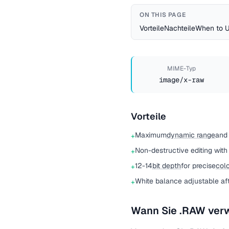
ON THIS PAGE
Vorteile
Nachteile
When to 
MIME-Typ
image/x-raw
Vorteile
Maximum
dynamic range
and 
+
Non-destructive editing with fu
+
12-14
bit depth
for precise
colo
+
White balance adjustable af
+
Wann Sie .RAW verw