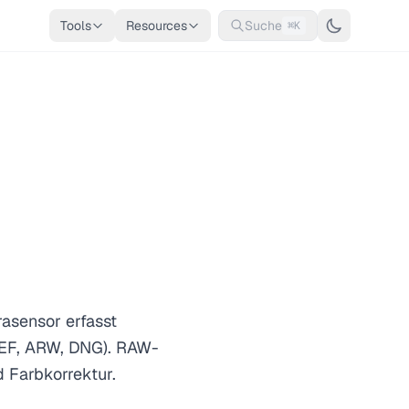
Tools
Resources
Suche
⌘K
rasensor erfasst
NEF, ARW, DNG). RAW-
 Farbkorrektur.