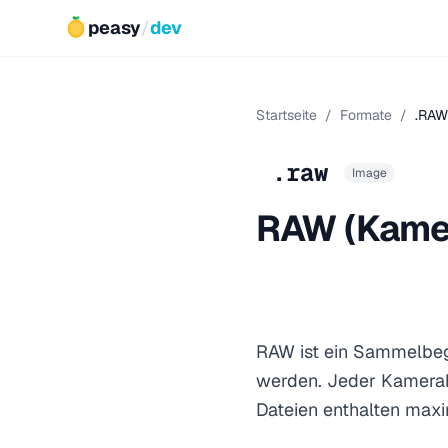
peasy
/
dev
Startseite
/
Formate
/
.RAW
.raw
Image
RAW (Kamer
RAW ist ein Sammelbegr
werden. Jeder Kamerah
Dateien enthalten maxi