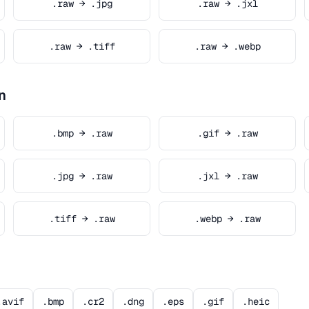
.raw → .jpg
.raw → .jxl
.raw → .tiff
.raw → .webp
n
.bmp → .raw
.gif → .raw
.jpg → .raw
.jxl → .raw
.tiff → .raw
.webp → .raw
.avif
.bmp
.cr2
.dng
.eps
.gif
.heic