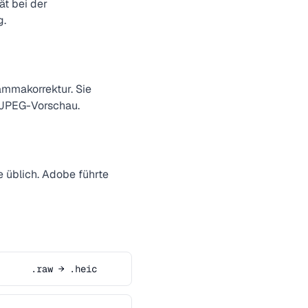
ät bei der
g.
mmakorrektur. Sie
 JPEG-Vorschau.
 üblich. Adobe führte
.raw → .heic