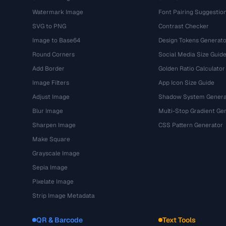
Watermark Image
Font Pairing Suggestio
SVG to PNG
Contrast Checker
Image to Base64
Design Tokens Generato
Round Corners
Social Media Size Guid
Add Border
Golden Ratio Calculator
Image Filters
App Icon Size Guide
Adjust Image
Shadow System Genera
Blur Image
Multi-Stop Gradient Ge
Sharpen Image
CSS Pattern Generator
Make Square
Grayscale Image
Sepia Image
Pixelate Image
Strip Image Metadata
QR & Barcode
Text Tools