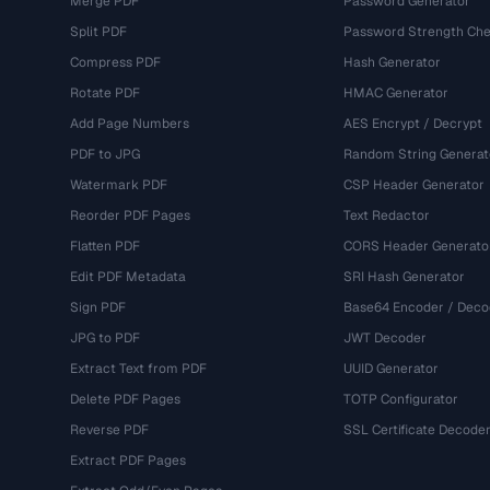
Merge PDF
Password Generator
Split PDF
Password Strength Che
Compress PDF
Hash Generator
Rotate PDF
HMAC Generator
Add Page Numbers
AES Encrypt / Decrypt
PDF to JPG
Random String Generat
Watermark PDF
CSP Header Generator
Reorder PDF Pages
Text Redactor
Flatten PDF
CORS Header Generato
Edit PDF Metadata
SRI Hash Generator
Sign PDF
Base64 Encoder / Deco
JPG to PDF
JWT Decoder
Extract Text from PDF
UUID Generator
Delete PDF Pages
TOTP Configurator
Reverse PDF
SSL Certificate Decode
Extract PDF Pages