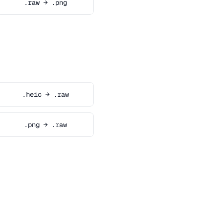
.raw → .png
.heic → .raw
.png → .raw