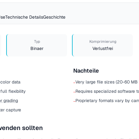
Use
Technische Details
Geschichte
Typ
Komprimierung
Binaer
Verlustfrei
Nachteile
color data
Very large file sizes (20-60 MB
−
ll flexibility
Requires specialized software t
−
r grading
Proprietary formats vary by ca
−
ter capture
enden sollten