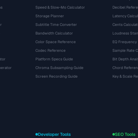
ns
Speed & Slow-Mo Calculator
Decibel Refer
Storage Planner
Latency Calcul
r
Subtitle Time Converter
Cents Calculat
e
Bandwidth Calculator
Loudness Stan
Color Space Reference
EQ Frequency
Codec Reference
Sample Rate C
tor
Platform Specs Guide
Bit Depth Anal
nerator
Chroma Subsampling Guide
Chord Referen
Screen Recording Guide
Key & Scale R
Developer Tools
SEO Tools