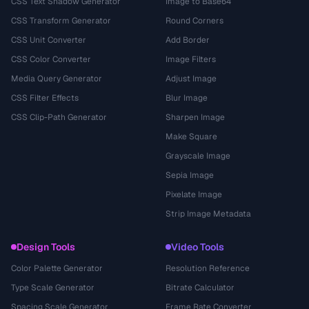
CSS Text Shadow Generator
Image to Base64
CSS Transform Generator
Round Corners
CSS Unit Converter
Add Border
CSS Color Converter
Image Filters
Media Query Generator
Adjust Image
CSS Filter Effects
Blur Image
CSS Clip-Path Generator
Sharpen Image
Make Square
Grayscale Image
Sepia Image
Pixelate Image
Strip Image Metadata
Design Tools
Video Tools
Color Palette Generator
Resolution Reference
Type Scale Generator
Bitrate Calculator
Spacing Scale Generator
Frame Rate Converter