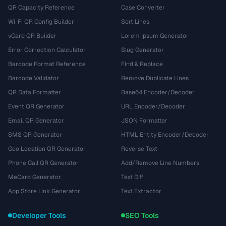
QR Capacity Reference
Case Converter
Wi-Fi QR Config Builder
Sort Lines
vCard QR Builder
Lorem Ipsum Generator
Error Correction Calculator
Slug Generator
Barcode Format Reference
Find & Replace
Barcode Validator
Remove Duplicate Lines
QR Data Formatter
Base64 Encoder/Decoder
Event QR Generator
URL Encoder/Decoder
Email QR Generator
JSON Formatter
SMS QR Generator
HTML Entity Encoder/Decoder
Geo Location QR Generator
Reverse Text
Phone Call QR Generator
Add/Remove Line Numbers
MeCard Generator
Text Diff
App Store Link Generator
Text Extractor
Developer Tools
SEO Tools