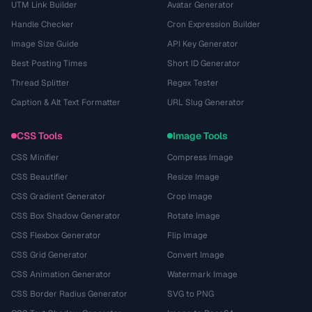
UTM Link Builder
Avatar Generator
Handle Checker
Cron Expression Builder
Image Size Guide
API Key Generator
Best Posting Times
Short ID Generator
Thread Splitter
Regex Tester
Caption & Alt Text Formatter
URL Slug Generator
CSS Tools
Image Tools
CSS Minifier
Compress Image
CSS Beautifier
Resize Image
CSS Gradient Generator
Crop Image
CSS Box Shadow Generator
Rotate Image
CSS Flexbox Generator
Flip Image
CSS Grid Generator
Convert Image
CSS Animation Generator
Watermark Image
CSS Border Radius Generator
SVG to PNG