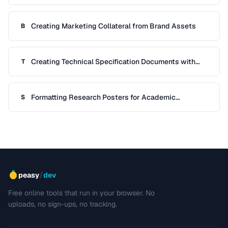
Documentation
Creating Marketing Collateral from Brand Assets
B
Creating Technical Specification Documents with
T
Diagrams
Formatting Research Posters for Academic
S
Conferences
/
peasy
dev
Free online tools that run in your browser. No
uploads, no sign-ups, no tracking.