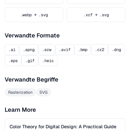
.webp → .svg
.xcf → .svg
Verwandte Formate
.ai
.apng
.arw
.avif
.bmp
.cr2
.dng
.eps
.gif
.heic
Verwandte Begriffe
Rasterization
SVG
Learn More
Color Theory for Digital Design: A Practical Guide