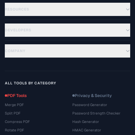
RESOURCES
DEVELOPERS
COMPANY
ALL TOOLS BY CATEGORY
PDF Tools
Privacy & Security
Merge PDF
Password Generator
Split PDF
Password Strength Checker
Compress PDF
Hash Generator
Rotate PDF
HMAC Generator