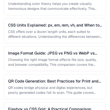
Understanding color theory helps you create visually
harmonious designs that communicate effectively. This
guide covers color models, harmony rules, accessibility …
CSS Units Explained: px, em, rem, vh, and When to
Use Each
CSS offers over a dozen length units, each suited to
different situations. Understanding the differences between
absolute and relative units …
Image Format Guide: JPEG vs PNG vs WebP vs
AVIF
Choosing the right image format affects file size, quality,
and browser compatibility. This comparison covers the
strengths of JPEG, PNG, …
QR Code Generation: Best Practices for Print and
Digital
QR codes bridge physical and digital experiences, but
poorly generated codes fail to scan. This guide covers
sizing, error correction, …
Flexbox vs CSS Grid: A Practical Comparison