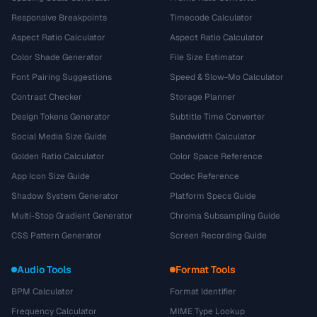
Responsive Breakpoints
Timecode Calculator
Aspect Ratio Calculator
Aspect Ratio Calculator
Color Shade Generator
File Size Estimator
Font Pairing Suggestions
Speed & Slow-Mo Calculator
Contrast Checker
Storage Planner
Design Tokens Generator
Subtitle Time Converter
Social Media Size Guide
Bandwidth Calculator
Golden Ratio Calculator
Color Space Reference
App Icon Size Guide
Codec Reference
Shadow System Generator
Platform Specs Guide
Multi-Stop Gradient Generator
Chroma Subsampling Guide
CSS Pattern Generator
Screen Recording Guide
Audio Tools
Format Tools
BPM Calculator
Format Identifier
Frequency Calculator
MIME Type Lookup