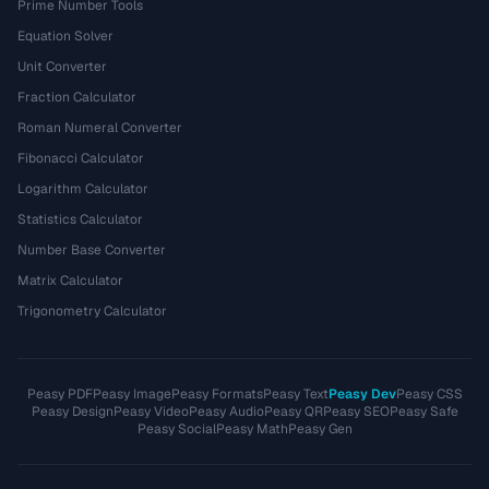
Prime Number Tools
Equation Solver
Unit Converter
Fraction Calculator
Roman Numeral Converter
Fibonacci Calculator
Logarithm Calculator
Statistics Calculator
Number Base Converter
Matrix Calculator
Trigonometry Calculator
Peasy PDF
Peasy Image
Peasy Formats
Peasy Text
Peasy Dev
Peasy CSS
Peasy Design
Peasy Video
Peasy Audio
Peasy QR
Peasy SEO
Peasy Safe
Peasy Social
Peasy Math
Peasy Gen