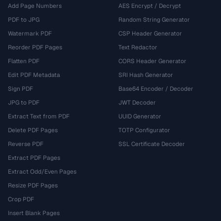
Add Page Numbers
AES Encrypt / Decrypt
PDF to JPG
Random String Generator
Watermark PDF
CSP Header Generator
Reorder PDF Pages
Text Redactor
Flatten PDF
CORS Header Generator
Edit PDF Metadata
SRI Hash Generator
Sign PDF
Base64 Encoder / Decoder
JPG to PDF
JWT Decoder
Extract Text from PDF
UUID Generator
Delete PDF Pages
TOTP Configurator
Reverse PDF
SSL Certificate Decoder
Extract PDF Pages
Extract Odd/Even Pages
Resize PDF Pages
Crop PDF
Insert Blank Pages