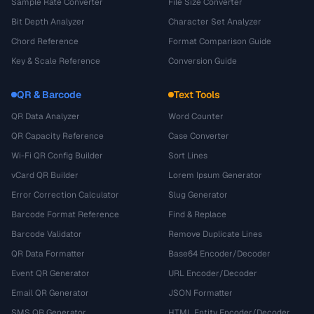
Sample Rate Converter
File Size Converter
Bit Depth Analyzer
Character Set Analyzer
Chord Reference
Format Comparison Guide
Key & Scale Reference
Conversion Guide
QR & Barcode
Text Tools
QR Data Analyzer
Word Counter
QR Capacity Reference
Case Converter
Wi-Fi QR Config Builder
Sort Lines
vCard QR Builder
Lorem Ipsum Generator
Error Correction Calculator
Slug Generator
Barcode Format Reference
Find & Replace
Barcode Validator
Remove Duplicate Lines
QR Data Formatter
Base64 Encoder/Decoder
Event QR Generator
URL Encoder/Decoder
Email QR Generator
JSON Formatter
SMS QR Generator
HTML Entity Encoder/Decoder