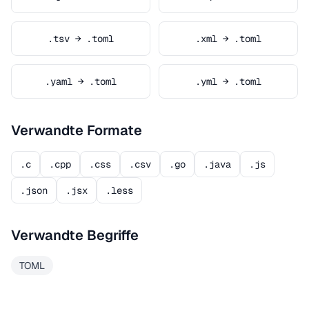
.tsv → .toml
.xml → .toml
.yaml → .toml
.yml → .toml
Verwandte Formate
.c
.cpp
.css
.csv
.go
.java
.js
.json
.jsx
.less
Verwandte Begriffe
TOML