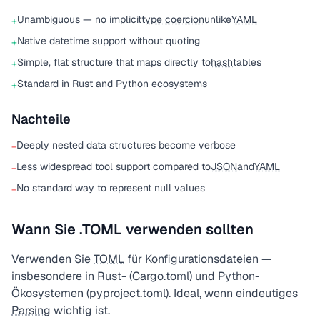
Unambiguous — no implicit
type coercion
unlike
YAML
+
Native datetime support without quoting
+
Simple, flat structure that maps directly to
hash
tables
+
Standard in Rust and Python ecosystems
+
Nachteile
Deeply nested data structures become verbose
−
Less widespread tool support compared to
JSON
and
YAML
−
No standard way to represent null values
−
Wann Sie .TOML verwenden sollten
Verwenden Sie
TOML
für Konfigurationsdateien —
insbesondere in Rust- (Cargo.toml) und Python-
Ökosystemen (pyproject.toml). Ideal, wenn eindeutiges
Parsing
wichtig ist.