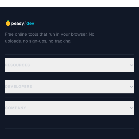
/
peasy
dev
Free online tools that run in your browser. No
uploads, no sign-ups, no tracking.
RESOURCES
DEVELOPERS
COMPANY