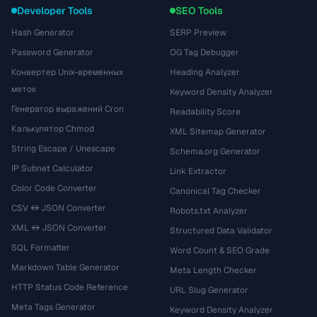
Developer Tools
SEO Tools
Hash Generator
SERP Preview
Password Generator
OG Tag Debugger
Конвертер Unix-временных
Heading Analyzer
меток
Keyword Density Analyzer
Генератор выражений Cron
Readability Score
Калькулятор Chmod
XML Sitemap Generator
String Escape / Unescape
Schema.org Generator
IP Subnet Calculator
Link Extractor
Color Code Converter
Canonical Tag Checker
CSV ↔ JSON Converter
Robots.txt Analyzer
XML ↔ JSON Converter
Structured Data Validator
SQL Formatter
Word Count & SEO Grade
Markdown Table Generator
Meta Length Checker
HTTP Status Code Reference
URL Slug Generator
Meta Tags Generator
Keyword Density Analyzer