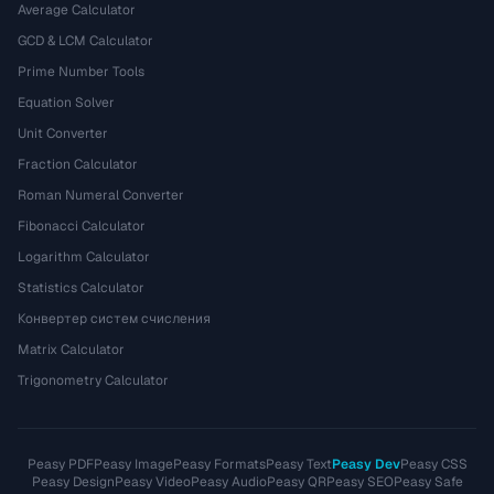
Average Calculator
GCD & LCM Calculator
Prime Number Tools
Equation Solver
Unit Converter
Fraction Calculator
Roman Numeral Converter
Fibonacci Calculator
Logarithm Calculator
Statistics Calculator
Конвертер систем счисления
Matrix Calculator
Trigonometry Calculator
Peasy PDF
Peasy Image
Peasy Formats
Peasy Text
Peasy Dev
Peasy CSS
Peasy Design
Peasy Video
Peasy Audio
Peasy QR
Peasy SEO
Peasy Safe