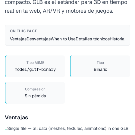
compacto. GLB es el estándar para 3D en tiempo
real en la web, AR/VR y motores de juegos.
ON THIS PAGE
Ventajas
Desventajas
When to Use
Detalles técnicos
Historia
Tipo MIME
Tipo
model/gltf-binary
Binario
Compresión
Sin pérdida
Ventajas
Single file — all data (meshes, textures, animations) in one GLB
+