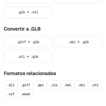
.glb → .stl
Convertir a .GLB
.gltf → .glb
.obj → .glb
.stl → .glb
Formatos relacionados
.dll
.gltf
.gpx
.ics
.kml
.obj
.stl
.vcf
.wasm