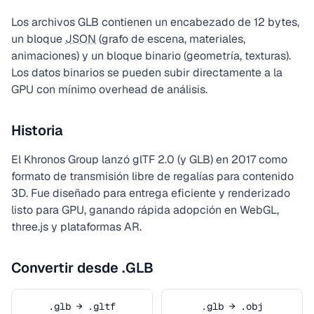
Los archivos GLB contienen un encabezado de 12 bytes,
un bloque
JSON
(grafo de escena, materiales,
animaciones) y un bloque binario (geometría, texturas).
Los datos binarios se pueden subir directamente a la
GPU con mínimo overhead de análisis.
Historia
El Khronos Group lanzó glTF 2.0 (y GLB) en 2017 como
formato de transmisión libre de regalías para contenido
3D. Fue diseñado para entrega eficiente y renderizado
listo para GPU, ganando rápida adopción en WebGL,
three.js y plataformas AR.
Convertir desde .GLB
.glb → .gltf
.glb → .obj