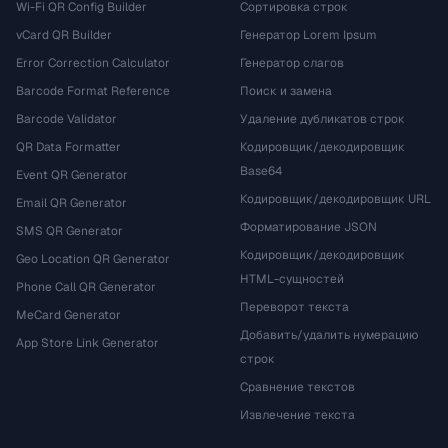
Wi-Fi QR Config Builder
Сортировка строк
vCard QR Builder
Генератор Lorem Ipsum
Error Correction Calculator
Генератор слагов
Barcode Format Reference
Поиск и замена
Barcode Validator
Удаление дубликатов строк
QR Data Formatter
Кодировщик/декодировщик
Base64
Event QR Generator
Кодировщик/декодировщик URL
Email QR Generator
Форматирование JSON
SMS QR Generator
Кодировщик/декодировщик
Geo Location QR Generator
HTML-сущностей
Phone Call QR Generator
Переворот текста
MeCard Generator
Добавить/удалить нумерацию
App Store Link Generator
строк
Сравнение текстов
Извлечение текста