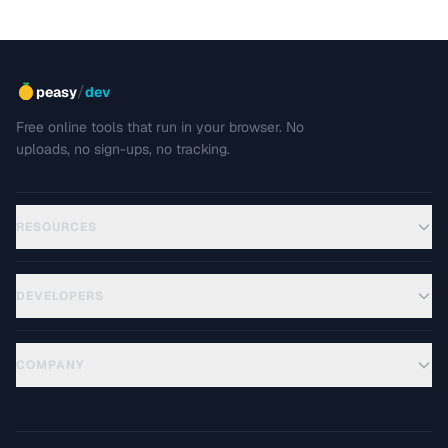
/
peasy
dev
Free online tools that run in your browser. No
uploads, no sign-ups, no tracking.
RESOURCES
DEVELOPERS
COMPANY