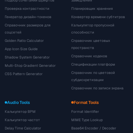
Подбор сочетаний шрифтов
замедления
Проверка контрастности
Планировщик хранения
Генератор дизайн-токенов
Конвертер времени субтитров
Справочник размеров для
Калькулятор пропускной
соцсетей
способности
Golden Ratio Calculator
Справочник цветовых
пространств
App Icon Size Guide
Справочник кодеков
Shadow System Generator
Спецификации платформ
Multi-Stop Gradient Generator
Справочник по цветовой
CSS Pattern Generator
субдискретизации
Справочник по записи экрана
Audio Tools
Format Tools
Калькулятор BPM
Format Identifier
Калькулятор частот
MIME Type Lookup
Delay Time Calculator
Base64 Encoder / Decoder