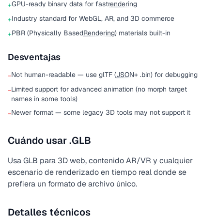
GPU-ready binary data for fast
rendering
+
Industry standard for WebGL, AR, and 3D commerce
+
PBR (Physically Based
Rendering
) materials built-in
+
Desventajas
Not human-readable — use glTF (
JSON
+ .bin) for debugging
−
Limited support for advanced animation (no morph target
−
names in some tools)
Newer format — some legacy 3D tools may not support it
−
Cuándo usar .GLB
Usa GLB para 3D web, contenido AR/VR y cualquier
escenario de renderizado en tiempo real donde se
prefiera un formato de archivo único.
Detalles técnicos