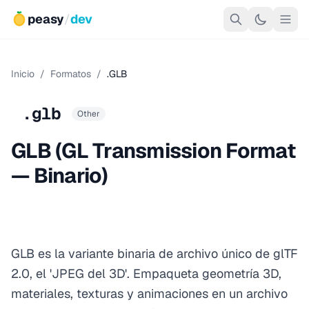
peasy
/
dev
Inicio
/
Formatos
/
.GLB
.glb
Other
GLB (GL Transmission Format
— Binario)
GLB es la variante binaria de archivo único de glTF
2.0, el 'JPEG del 3D'. Empaqueta geometría 3D,
materiales, texturas y animaciones en un archivo