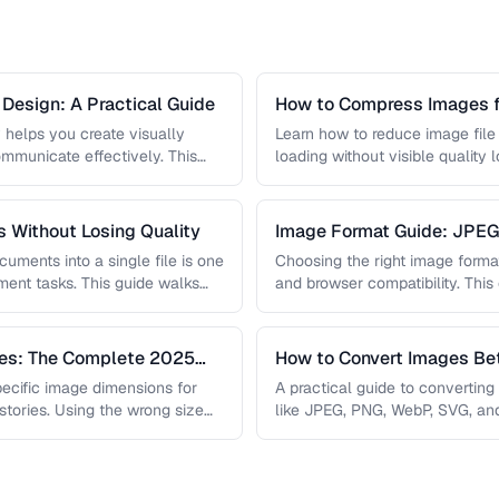
l Design: A Practical Guide
How to Compress Images f
 helps you create visually
Learn how to reduce image file
mmunicate effectively. This
loading without visible quality 
harmony rules, accessibility …
lossy …
 Without Losing Quality
Image Format Guide: JPE
AVIF
uments into a single file is one
Choosing the right image format 
nt tasks. This guide walks
and browser compatibility. Thi
strengths of JPEG, PNG, …
zes: The Complete 2025
How to Convert Images B
pecific image dimensions for
A practical guide to convertin
 stories. Using the wrong size
like JPEG, PNG, WebP, SVG, an
conversions are lossless, …