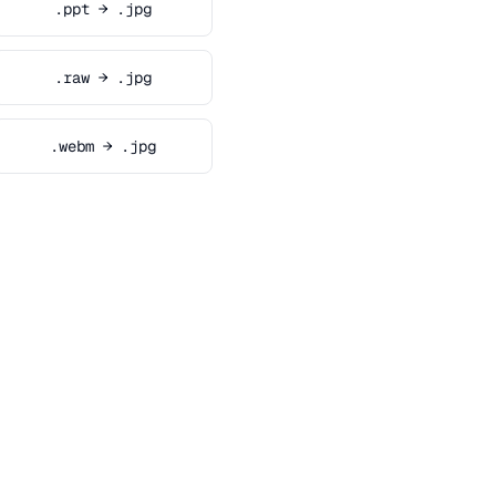
.ppt → .jpg
.raw → .jpg
.webm → .jpg