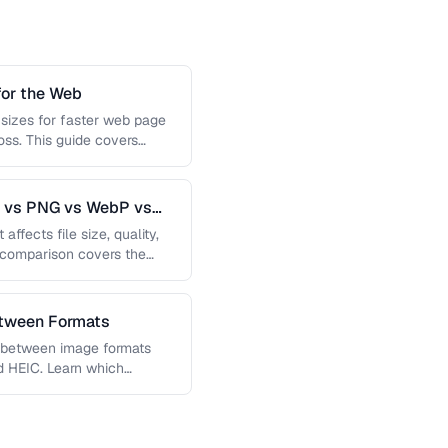
or the Web
 sizes for faster web page
loss. This guide covers
G vs PNG vs WebP vs
affects file size, quality,
s comparison covers the
etween Formats
g between image formats
d HEIC. Learn which