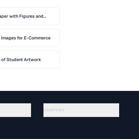
per with Figures and
t Images for E-Commerce
io of Student Artwork
COMPANY
About
Technology