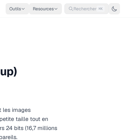
Outils
Resources
Rechercher
⌘K
oup)
t les images
etite taille tout en
 24 bits (16,7 millions
areils.