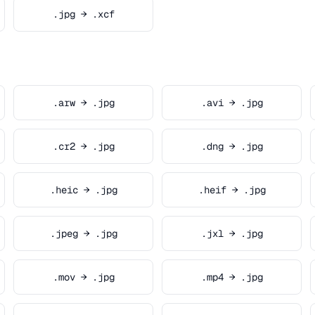
.jpg → .xcf
.arw → .jpg
.avi → .jpg
.cr2 → .jpg
.dng → .jpg
.heic → .jpg
.heif → .jpg
.jpeg → .jpg
.jxl → .jpg
.mov → .jpg
.mp4 → .jpg