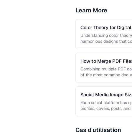
Learn More
Color Theory for Digita
Understanding color theory
harmonious designs that co
guide covers color models, 
How to Merge PDF Files
Combining multiple PDF doc
of the most common docume
you …
Social Media Image Si
Guide
Each social platform has s
profiles, covers, posts, and
results in cropping, …
Cas d'utilisation