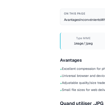
ON THIS PAGE
Avantages
Inconvénients
Wh
Type MIME
image/jpeg
Avantages
Excellent compression for p
+
Universal browser and devic
+
Adjustable quality/size trade
+
Small file sizes for web deli
+
Quand utiliser .JPG