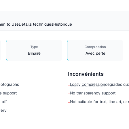
en to Use
Détails techniques
Historique
Type
Compression
Binaire
Avec perte
Inconvénients
hotographs
Lossy compression
degrades qua
−
e support
No transparency support
−
-off
Not suitable for text, line art, o
−
very