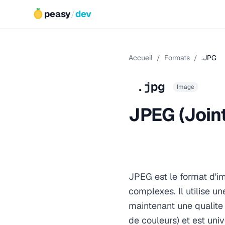
peasy
/
dev
Accueil
/
Formats
/
.JPG
.jpg
Image
JPEG (Join
JPEG est le format d'im
complexes. Il utilise u
maintenant une qualite 
de couleurs) et est uni