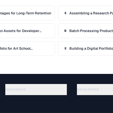
Images for Long-Term Retention
Assembling a Research Pa
E
References
gn Assets for Developer
Batch Processing Produc
B
folio for Art School
Building a Digital Portfol
E
RESOURCES
DEVELOPERS
Guides
API Documentation
(140)
Glossaire
OpenAPI Spec
(65)