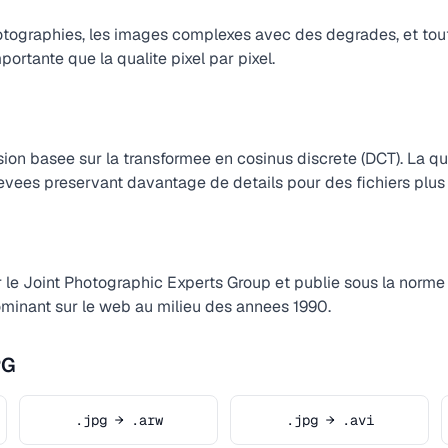
otographies, les images complexes avec des degrades, et tout
mportante que la qualite pixel par pixel.
on basee sur la transformee en cosinus discrete (DCT). La qua
elevees preservant davantage de details pour des fichiers plu
le Joint Photographic Experts Group et publie sous la norme I
minant sur le web au milieu des annees 1990.
PG
.jpg → .arw
.jpg → .avi