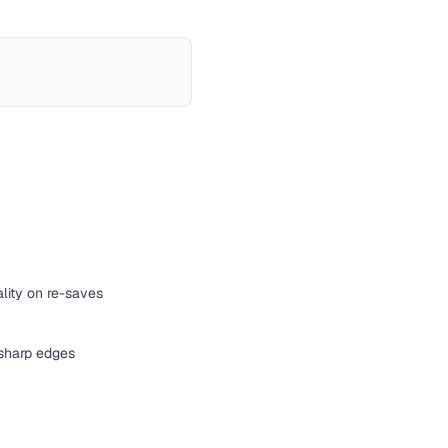
lity on re-saves
r sharp edges