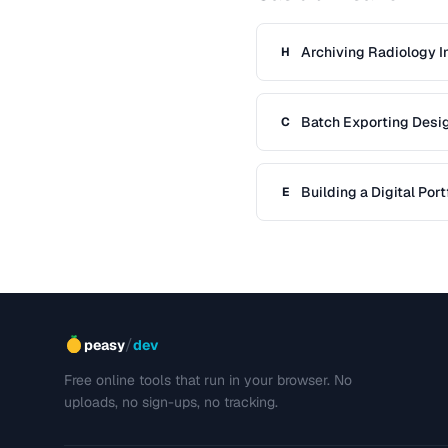
Archiving Radiology 
H
Batch Exporting Desi
C
Handoff
Building a Digital Port
E
Applications
/
peasy
dev
Free online tools that run in your browser. No
uploads, no sign-ups, no tracking.