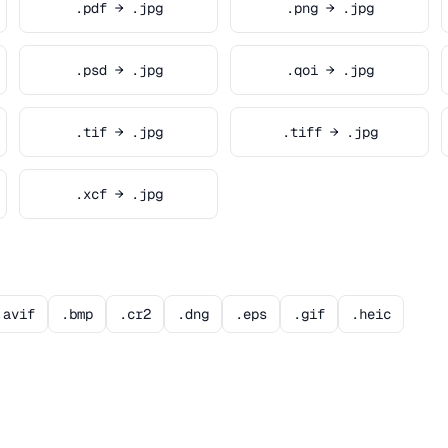
.pdf → .jpg
.png → .jpg
.psd → .jpg
.qoi → .jpg
.tif → .jpg
.tiff → .jpg
.xcf → .jpg
.avif
.bmp
.cr2
.dng
.eps
.gif
.heic