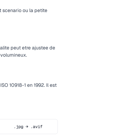
 scenario ou la petite
lite peut etre ajustee de
s volumineux.
SO 10918-1 en 1992. Il est
.jpg → .avif