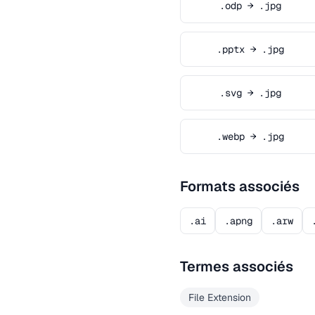
.odp → .jpg
.pptx → .jpg
.svg → .jpg
.webp → .jpg
Formats associés
.ai
.apng
.arw
Termes associés
File Extension