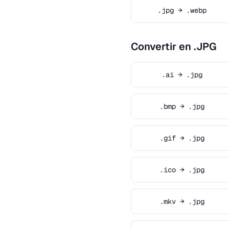
.jpg → .webp
Convertir en .JPG
.ai → .jpg
.bmp → .jpg
.gif → .jpg
.ico → .jpg
.mkv → .jpg