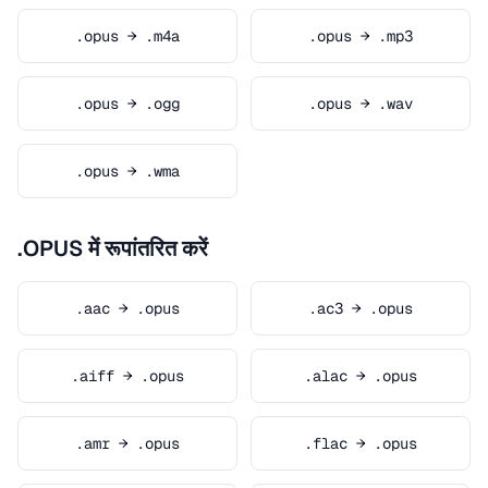
.opus → .m4a
.opus → .mp3
.opus → .ogg
.opus → .wav
.opus → .wma
.OPUS में रूपांतरित करें
.aac → .opus
.ac3 → .opus
.aiff → .opus
.alac → .opus
.amr → .opus
.flac → .opus