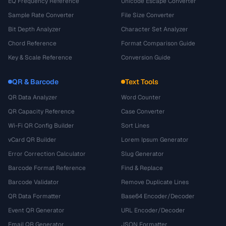
EQ Frequency Reference
Unicode Escape Converter
Sample Rate Converter
File Size Converter
Bit Depth Analyzer
Character Set Analyzer
Chord Reference
Format Comparison Guide
Key & Scale Reference
Conversion Guide
QR & Barcode
Text Tools
QR Data Analyzer
Word Counter
QR Capacity Reference
Case Converter
Wi-Fi QR Config Builder
Sort Lines
vCard QR Builder
Lorem Ipsum Generator
Error Correction Calculator
Slug Generator
Barcode Format Reference
Find & Replace
Barcode Validator
Remove Duplicate Lines
QR Data Formatter
Base64 Encoder/Decoder
Event QR Generator
URL Encoder/Decoder
Email QR Generator
JSON Formatter