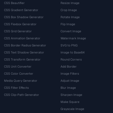
CSS Beautifier
Resize Image
CSS Gradient Generator
Crop Image
CSS Box Shadow Generator
Rotate Image
CSS Flexbox Generator
Flip Image
CSS Grid Generator
Convert Image
CSS Animation Generator
Watermark Image
CSS Border Radius Generator
SVG to PNG
CSS Text Shadow Generator
Image to Base64
CSS Transform Generator
Round Corners
CSS Unit Converter
Add Border
CSS Color Converter
Image Filters
Media Query Generator
Adjust Image
CSS Filter Effects
Blur Image
CSS Clip-Path Generator
Sharpen Image
Make Square
Grayscale Image