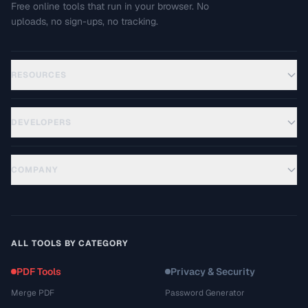
Free online tools that run in your browser. No
uploads, no sign-ups, no tracking.
RESOURCES
DEVELOPERS
COMPANY
ALL TOOLS BY CATEGORY
PDF Tools
Privacy & Security
Merge PDF
Password Generator