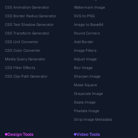
CSS Animation Generator
Watermark Image
CSS Border Radius Generator
SVG to PNG
CSS Text Shadow Generator
Image to Base64
CSS Transform Generator
Round Corners
CSS Unit Converter
Add Border
CSS Color Converter
Image Filters
Media Query Generator
Adjust Image
CSS Filter Effects
Blur Image
CSS Clip-Path Generator
Sharpen Image
Make Square
Grayscale Image
Sepia Image
Pixelate Image
Strip Image Metadata
Design Tools
Video Tools