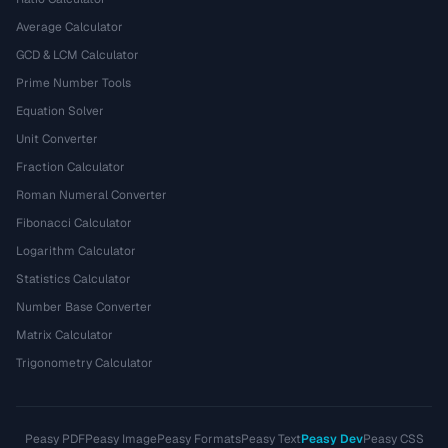
Average Calculator
GCD & LCM Calculator
Prime Number Tools
Equation Solver
Unit Converter
Fraction Calculator
Roman Numeral Converter
Fibonacci Calculator
Logarithm Calculator
Statistics Calculator
Number Base Converter
Matrix Calculator
Trigonometry Calculator
Peasy PDF
Peasy Image
Peasy Formats
Peasy Text
Peasy Dev
Peasy CSS