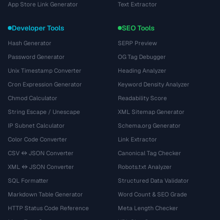
App Store Link Generator
Text Extractor
Developer Tools
SEO Tools
Hash Generator
SERP Preview
Password Generator
OG Tag Debugger
Unix Timestamp Converter
Heading Analyzer
Cron Expression Generator
Keyword Density Analyzer
Chmod Calculator
Readability Score
String Escape / Unescape
XML Sitemap Generator
IP Subnet Calculator
Schema.org Generator
Color Code Converter
Link Extractor
CSV ↔ JSON Converter
Canonical Tag Checker
XML ↔ JSON Converter
Robots.txt Analyzer
SQL Formatter
Structured Data Validator
Markdown Table Generator
Word Count & SEO Grade
HTTP Status Code Reference
Meta Length Checker