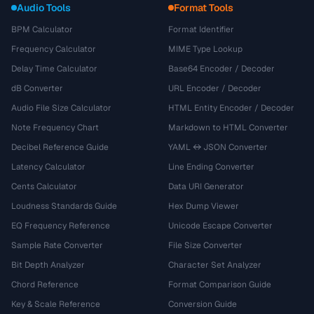
Audio Tools
Format Tools
BPM Calculator
Format Identifier
Frequency Calculator
MIME Type Lookup
Delay Time Calculator
Base64 Encoder / Decoder
dB Converter
URL Encoder / Decoder
Audio File Size Calculator
HTML Entity Encoder / Decoder
Note Frequency Chart
Markdown to HTML Converter
Decibel Reference Guide
YAML ↔ JSON Converter
Latency Calculator
Line Ending Converter
Cents Calculator
Data URI Generator
Loudness Standards Guide
Hex Dump Viewer
EQ Frequency Reference
Unicode Escape Converter
Sample Rate Converter
File Size Converter
Bit Depth Analyzer
Character Set Analyzer
Chord Reference
Format Comparison Guide
Key & Scale Reference
Conversion Guide