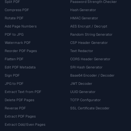
Split PDF
Password Strength Checker
Compress PDF
Hash Generator
Rotate PDF
HMAC Generator
Add Page Numbers
AES Encrypt / Decrypt
PDF to JPG
Random String Generator
Watermark PDF
CSP Header Generator
Reorder PDF Pages
Text Redactor
Flatten PDF
CORS Header Generator
Edit PDF Metadata
SRI Hash Generator
Sign PDF
Base64 Encoder / Decoder
JPG to PDF
JWT Decoder
Extract Text from PDF
UUID Generator
Delete PDF Pages
TOTP Configurator
Reverse PDF
SSL Certificate Decoder
Extract PDF Pages
Extract Odd/Even Pages