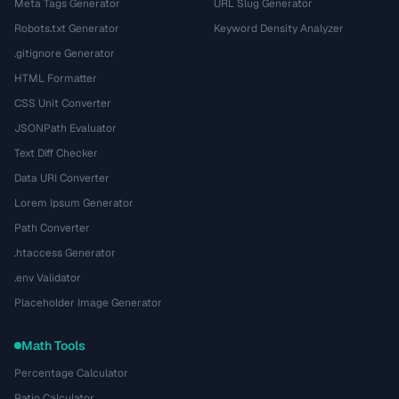
Meta Tags Generator
URL Slug Generator
Robots.txt Generator
Keyword Density Analyzer
.gitignore Generator
HTML Formatter
CSS Unit Converter
JSONPath Evaluator
Text Diff Checker
Data URI Converter
Lorem Ipsum Generator
Path Converter
.htaccess Generator
.env Validator
Placeholder Image Generator
Math Tools
Percentage Calculator
Ratio Calculator