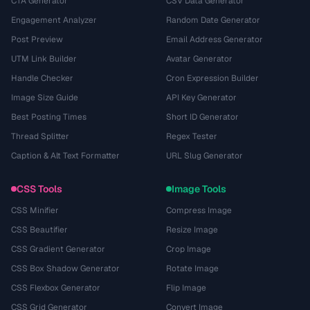
CTA Generator
CSV Data Generator
Engagement Analyzer
Random Date Generator
Post Preview
Email Address Generator
UTM Link Builder
Avatar Generator
Handle Checker
Cron Expression Builder
Image Size Guide
API Key Generator
Best Posting Times
Short ID Generator
Thread Splitter
Regex Tester
Caption & Alt Text Formatter
URL Slug Generator
CSS Tools
Image Tools
CSS Minifier
Compress Image
CSS Beautifier
Resize Image
CSS Gradient Generator
Crop Image
CSS Box Shadow Generator
Rotate Image
CSS Flexbox Generator
Flip Image
CSS Grid Generator
Convert Image