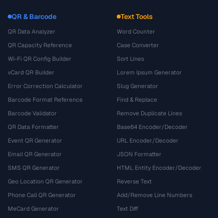
QR & Barcode
Text Tools
QR Data Analyzer
Word Counter
QR Capacity Reference
Case Converter
Wi-Fi QR Config Builder
Sort Lines
vCard QR Builder
Lorem Ipsum Generator
Error Correction Calculator
Slug Generator
Barcode Format Reference
Find & Replace
Barcode Validator
Remove Duplicate Lines
QR Data Formatter
Base64 Encoder/Decoder
Event QR Generator
URL Encoder/Decoder
Email QR Generator
JSON Formatter
SMS QR Generator
HTML Entity Encoder/Decoder
Geo Location QR Generator
Reverse Text
Phone Call QR Generator
Add/Remove Line Numbers
MeCard Generator
Text Diff