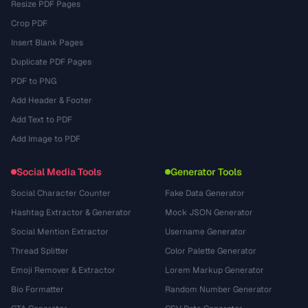
Resize PDF Pages
Crop PDF
Insert Blank Pages
Duplicate PDF Pages
PDF to PNG
Add Header & Footer
Add Text to PDF
Add Image to PDF
Social Media Tools
Generator Tools
Social Character Counter
Fake Data Generator
Hashtag Extractor & Generator
Mock JSON Generator
Social Mention Extractor
Username Generator
Thread Splitter
Color Palette Generator
Emoji Remover & Extractor
Lorem Markup Generator
Bio Formatter
Random Number Generator