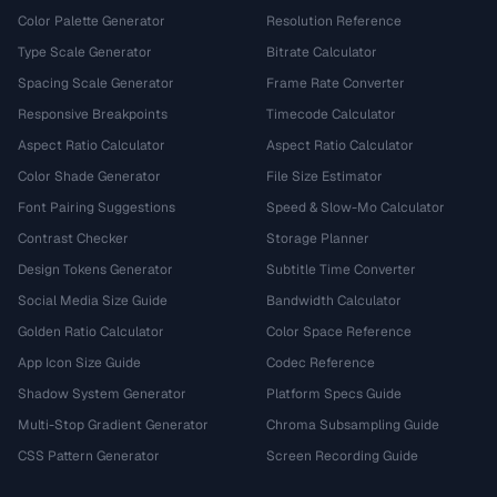
Color Palette Generator
Resolution Reference
Type Scale Generator
Bitrate Calculator
Spacing Scale Generator
Frame Rate Converter
Responsive Breakpoints
Timecode Calculator
Aspect Ratio Calculator
Aspect Ratio Calculator
Color Shade Generator
File Size Estimator
Font Pairing Suggestions
Speed & Slow-Mo Calculator
Contrast Checker
Storage Planner
Design Tokens Generator
Subtitle Time Converter
Social Media Size Guide
Bandwidth Calculator
Golden Ratio Calculator
Color Space Reference
App Icon Size Guide
Codec Reference
Shadow System Generator
Platform Specs Guide
Multi-Stop Gradient Generator
Chroma Subsampling Guide
CSS Pattern Generator
Screen Recording Guide