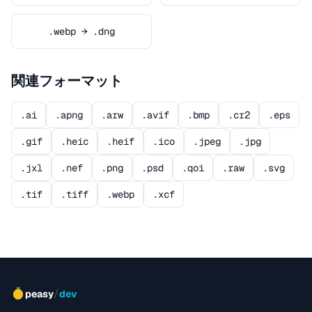
.webp → .dng
関連フォーマット
.ai
.apng
.arw
.avif
.bmp
.cr2
.eps
.gif
.heic
.heif
.ico
.jpeg
.jpg
.jxl
.nef
.png
.psd
.qoi
.raw
.svg
.tif
.tiff
.webp
.xcf
/
peasy
dev