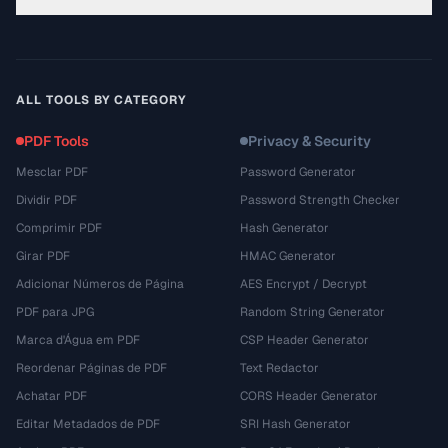
ALL TOOLS BY CATEGORY
PDF Tools
Privacy & Security
Mesclar PDF
Password Generator
Dividir PDF
Password Strength Checker
Comprimir PDF
Hash Generator
Girar PDF
HMAC Generator
Adicionar Números de Página
AES Encrypt / Decrypt
PDF para JPG
Random String Generator
Marca d'Água em PDF
CSP Header Generator
Reordenar Páginas de PDF
Text Redactor
Achatar PDF
CORS Header Generator
Editar Metadados de PDF
SRI Hash Generator