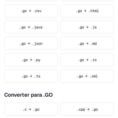
.go → .csv
.go → .html
.go → .java
.go → .js
.go → .json
.go → .md
.go → .py
.go → .rs
.go → .ts
.go → .xml
Converter para .GO
.c → .go
.cpp → .go