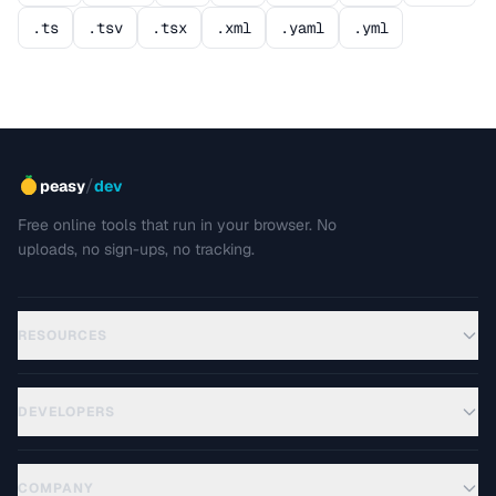
.ts
.tsv
.tsx
.xml
.yaml
.yml
/
peasy
dev
Free online tools that run in your browser. No
uploads, no sign-ups, no tracking.
RESOURCES
DEVELOPERS
COMPANY