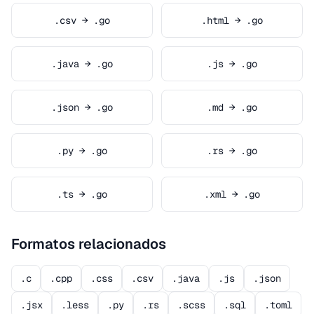
.csv → .go
.html → .go
.java → .go
.js → .go
.json → .go
.md → .go
.py → .go
.rs → .go
.ts → .go
.xml → .go
Formatos relacionados
.c
.cpp
.css
.csv
.java
.js
.json
.jsx
.less
.py
.rs
.scss
.sql
.toml