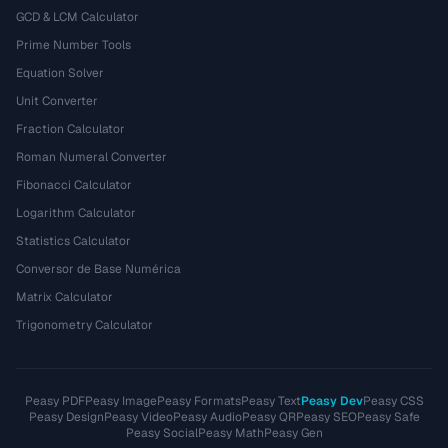
GCD & LCM Calculator
Prime Number Tools
Equation Solver
Unit Converter
Fraction Calculator
Roman Numeral Converter
Fibonacci Calculator
Logarithm Calculator
Statistics Calculator
Conversor de Base Numérica
Matrix Calculator
Trigonometry Calculator
Peasy PDF
Peasy Image
Peasy Formats
Peasy Text
Peasy Dev
Peasy CSS
Peasy Design
Peasy Video
Peasy Audio
Peasy QR
Peasy SEO
Peasy Safe
Peasy Social
Peasy Math
Peasy Gen