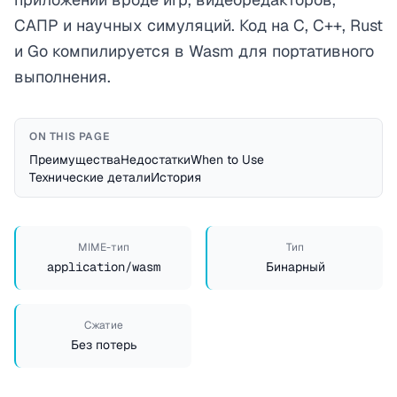
САПР и научных симуляций. Код на C, C++, Rust
и Go компилируется в Wasm для портативного
выполнения.
ON THIS PAGE
Преимущества
Недостатки
When to Use
Технические детали
История
MIME-тип
Тип
application/wasm
Бинарный
Сжатие
Без потерь