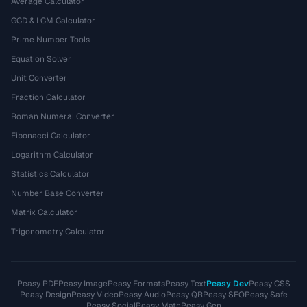
Average Calculator
GCD & LCM Calculator
Prime Number Tools
Equation Solver
Unit Converter
Fraction Calculator
Roman Numeral Converter
Fibonacci Calculator
Logarithm Calculator
Statistics Calculator
Number Base Converter
Matrix Calculator
Trigonometry Calculator
Peasy PDF
Peasy Image
Peasy Formats
Peasy Text
Peasy Dev
Peasy CSS
Peasy Design
Peasy Video
Peasy Audio
Peasy QR
Peasy SEO
Peasy Safe
Peasy Social
Peasy Math
Peasy Gen