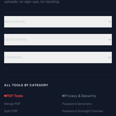
uploads, no sign-ups, no tracking.
RESOURCES
DEVELOPERS
COMPANY
ALL TOOLS BY CATEGORY
PDF Tools
Privacy & Security
Merge PDF
Password Generator
Split PDF
Password Strength Checker