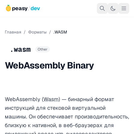
peasy
/
dev
Главная
/
Форматы
/
.WASM
.wasm
Other
WebAssembly Binary
WebAssembly (
Wasm
) — бинарный формат
инструкций для стековой виртуальной
машины. Он обеспечивает производительность,
близкую к нативной, в веб-браузерах для
приложений вроде игр, видеоредакторов,