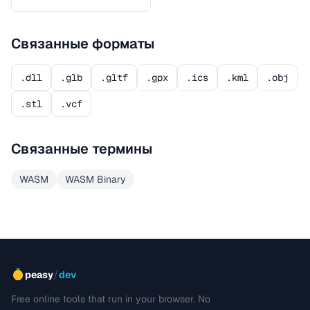
Связанные форматы
.dll
.glb
.gltf
.gpx
.ics
.kml
.obj
.stl
.vcf
Связанные термины
WASM
WASM Binary
/
peasy
dev
Free online tools that run in your browser. No