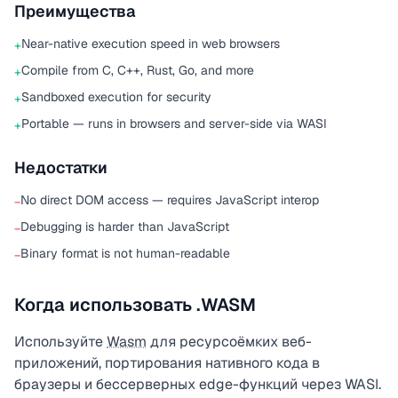
Преимущества
Near-native execution speed in web browsers
+
Compile from C, C++, Rust, Go, and more
+
Sandboxed execution for security
+
Portable — runs in browsers and server-side via WASI
+
Недостатки
No direct DOM access — requires JavaScript interop
−
Debugging is harder than JavaScript
−
Binary format is not human-readable
−
Когда использовать .WASM
Используйте
Wasm
для ресурсоёмких веб-
приложений, портирования нативного кода в
браузеры и бессерверных edge-функций через WASI.