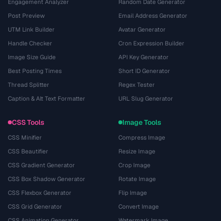
Engagement Analyzer
Random Date Generator
Post Preview
Email Address Generator
UTM Link Builder
Avatar Generator
Handle Checker
Cron Expression Builder
Image Size Guide
API Key Generator
Best Posting Times
Short ID Generator
Thread Splitter
Regex Tester
Caption & Alt Text Formatter
URL Slug Generator
CSS Tools
Image Tools
CSS Minifier
Compress Image
CSS Beautifier
Resize Image
CSS Gradient Generator
Crop Image
CSS Box Shadow Generator
Rotate Image
CSS Flexbox Generator
Flip Image
CSS Grid Generator
Convert Image
CSS Animation Generator
Watermark Image