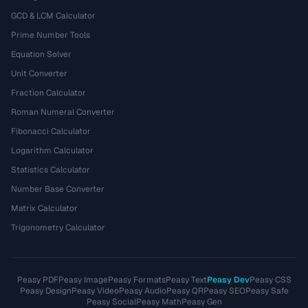
GCD & LCM Calculator
Prime Number Tools
Equation Solver
Unit Converter
Fraction Calculator
Roman Numeral Converter
Fibonacci Calculator
Logarithm Calculator
Statistics Calculator
Number Base Converter
Matrix Calculator
Trigonometry Calculator
Peasy PDF
Peasy Image
Peasy Formats
Peasy Text
Peasy Dev
Peasy CSS
Peasy Design
Peasy Video
Peasy Audio
Peasy QR
Peasy SEO
Peasy Safe
Peasy Social
Peasy Math
Peasy Gen