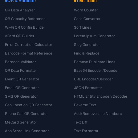
QR & Barcode
Text Tools
QR Data Analyzer
Word Counter
QR Capacity Reference
Case Converter
Wi-Fi QR Config Builder
Sort Lines
vCard QR Builder
Lorem Ipsum Generator
Error Correction Calculator
Slug Generator
Barcode Format Reference
Find & Replace
Barcode Validator
Remove Duplicate Lines
QR Data Formatter
Base64 Encoder/Decoder
Event QR Generator
URL Encoder/Decoder
Email QR Generator
JSON Formatter
SMS QR Generator
HTML Entity Encoder/Decoder
Geo Location QR Generator
Reverse Text
Phone Call QR Generator
Add/Remove Line Numbers
MeCard Generator
Text Diff
App Store Link Generator
Text Extractor