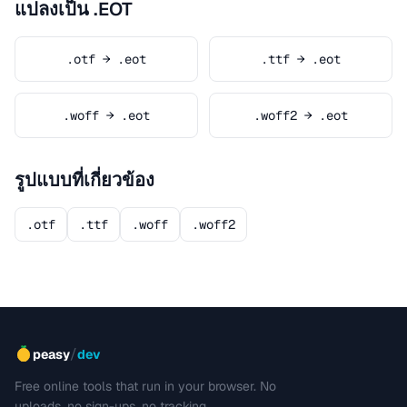
แปลงเป็น .EOT
.otf → .eot
.ttf → .eot
.woff → .eot
.woff2 → .eot
รูปแบบที่เกี่ยวข้อง
.otf
.ttf
.woff
.woff2
/
peasy
dev
Free online tools that run in your browser. No
uploads, no sign-ups, no tracking.