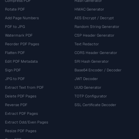
Compress PDF
Hash Generator
Rotate PDF
HMAC Generator
Add Page Numbers
AES Encrypt / Decrypt
PDF to JPG
Random String Generator
Watermark PDF
CSP Header Generator
Reorder PDF Pages
Text Redactor
Flatten PDF
CORS Header Generator
Edit PDF Metadata
SRI Hash Generator
Sign PDF
Base64 Encoder / Decoder
JPG to PDF
JWT Decoder
Extract Text from PDF
UUID Generator
Delete PDF Pages
TOTP Configurator
Reverse PDF
SSL Certificate Decoder
Extract PDF Pages
Extract Odd/Even Pages
Resize PDF Pages