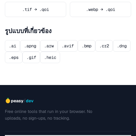
.tif → .qoi
.webp → .qoi
รูปแบบที่เกี่ยวข้อง
.ai
.apng
.arw
.avif
.bmp
.cr2
.dng
.eps
.gif
.heic
/
peasy
dev
Free online tools that run in your browser. No
uploads, no sign-ups, no tracking.