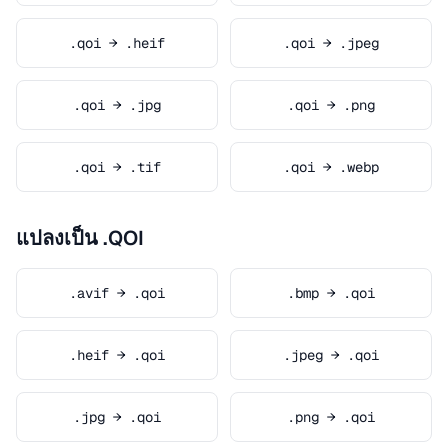
.qoi → .heif
.qoi → .jpeg
.qoi → .jpg
.qoi → .png
.qoi → .tif
.qoi → .webp
แปลงเป็น .QOI
.avif → .qoi
.bmp → .qoi
.heif → .qoi
.jpeg → .qoi
.jpg → .qoi
.png → .qoi