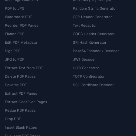
Add Page Numbers
AES Encrypt / Decrypt
PDF to JPG
Random String Generator
Watermark PDF
CSP Header Generator
Reorder PDF Pages
Text Redactor
Flatten PDF
CORS Header Generator
Edit PDF Metadata
SRI Hash Generator
Sign PDF
Base64 Encoder / Decoder
JPG to PDF
JWT Decoder
Extract Text from PDF
UUID Generator
Delete PDF Pages
TOTP Configurator
Reverse PDF
SSL Certificate Decoder
Extract PDF Pages
Extract Odd/Even Pages
Resize PDF Pages
Crop PDF
Insert Blank Pages