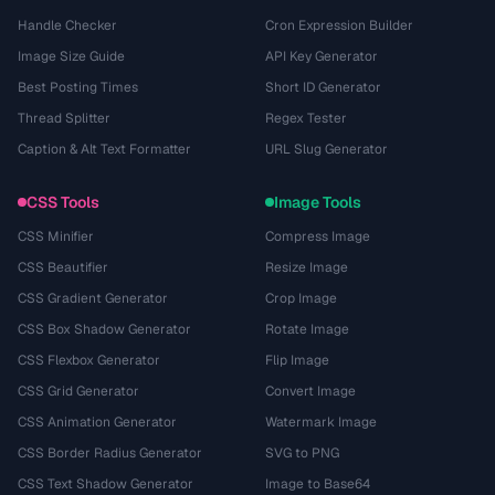
Handle Checker
Cron Expression Builder
Image Size Guide
API Key Generator
Best Posting Times
Short ID Generator
Thread Splitter
Regex Tester
Caption & Alt Text Formatter
URL Slug Generator
CSS Tools
Image Tools
CSS Minifier
Compress Image
CSS Beautifier
Resize Image
CSS Gradient Generator
Crop Image
CSS Box Shadow Generator
Rotate Image
CSS Flexbox Generator
Flip Image
CSS Grid Generator
Convert Image
CSS Animation Generator
Watermark Image
CSS Border Radius Generator
SVG to PNG
CSS Text Shadow Generator
Image to Base64