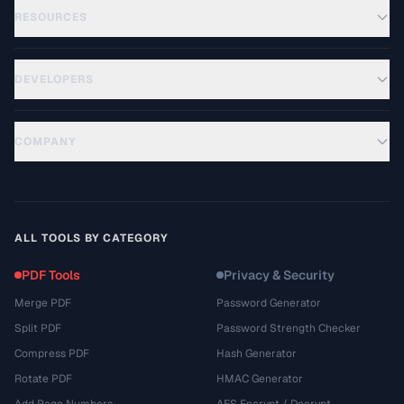
RESOURCES
DEVELOPERS
COMPANY
ALL TOOLS BY CATEGORY
PDF Tools
Privacy & Security
Merge PDF
Password Generator
Split PDF
Password Strength Checker
Compress PDF
Hash Generator
Rotate PDF
HMAC Generator