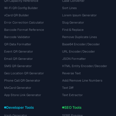
QR Capacity Reference
Case Converter
Wi-Fi QR Config Builder
Sort Lines
vCard QR Builder
Lorem Ipsum Generator
Error Correction Calculator
Slug Generator
Barcode Format Reference
Find & Replace
Barcode Validator
Remove Duplicate Lines
QR Data Formatter
Base64 Encoder/Decoder
Event QR Generator
URL Encoder/Decoder
Email QR Generator
JSON Formatter
SMS QR Generator
HTML Entity Encoder/Decoder
Geo Location QR Generator
Reverse Text
Phone Call QR Generator
Add/Remove Line Numbers
MeCard Generator
Text Diff
App Store Link Generator
Text Extractor
Developer Tools
SEO Tools
Hash Generator
SERP Preview