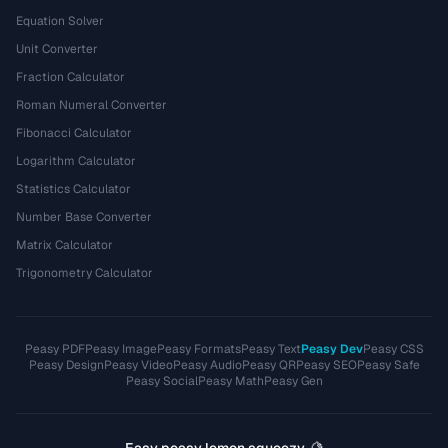
Equation Solver
Unit Converter
Fraction Calculator
Roman Numeral Converter
Fibonacci Calculator
Logarithm Calculator
Statistics Calculator
Number Base Converter
Matrix Calculator
Trigonometry Calculator
Peasy PDF
Peasy Image
Peasy Formats
Peasy Text
Peasy Dev
Peasy CSS
Peasy Design
Peasy Video
Peasy Audio
Peasy QR
Peasy SEO
Peasy Safe
Peasy Social
Peasy Math
Peasy Gen