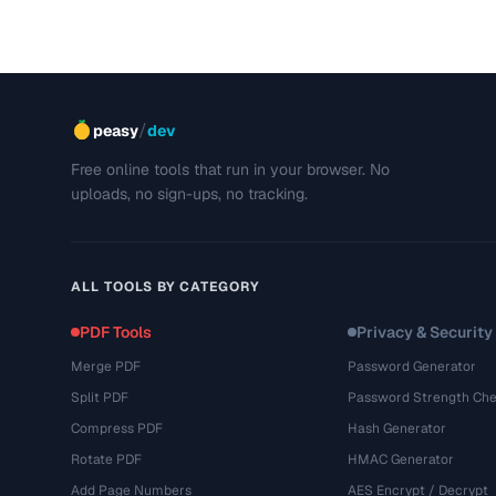
/
peasy
dev
Free online tools that run in your browser. No
uploads, no sign-ups, no tracking.
ALL TOOLS BY CATEGORY
PDF Tools
Privacy & Security
Merge PDF
Password Generator
Split PDF
Password Strength Che
Compress PDF
Hash Generator
Rotate PDF
HMAC Generator
Add Page Numbers
AES Encrypt / Decrypt