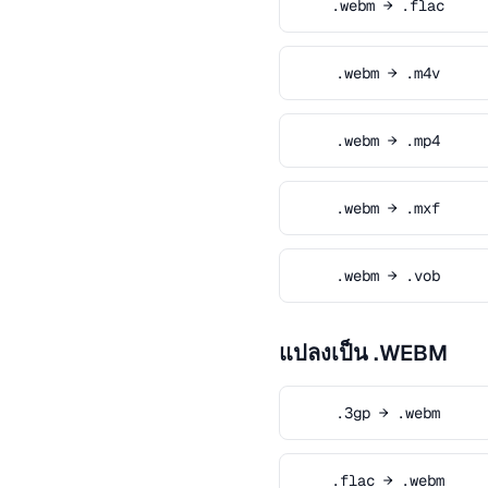
.webm → .flac
.webm → .m4v
.webm → .mp4
.webm → .mxf
.webm → .vob
แปลงเป็น .WEBM
.3gp → .webm
.flac → .webm