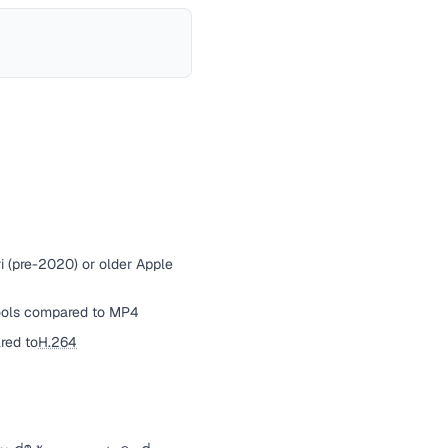
i (pre-2020) or older Apple
tools compared to MP4
red to
H.264