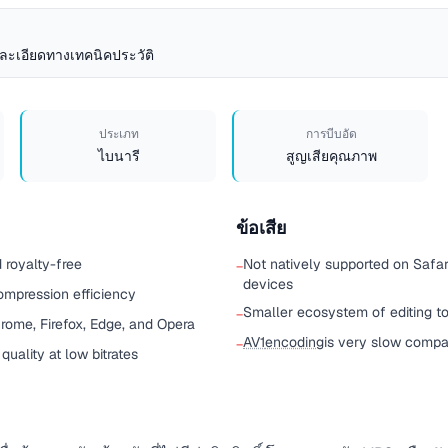
ละเอียดทางเทคนิค
ประวัติ
ประเภท
การบีบอัด
ไบนารี
สูญเสียคุณภาพ
ข้อเสีย
 royalty-free
Not natively supported on Safar
−
devices
compression efficiency
Smaller ecosystem of editing 
−
rome, Firefox, Edge, and Opera
AV1
encoding
is very slow compa
−
quality at low bitrates