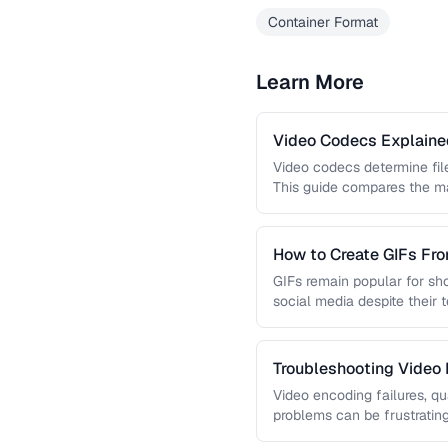
Container Format
Learn More
Video Codecs Explained
AV1
Video codecs determine file 
This guide compares the m
ubiquitous H.264 to the …
How to Create GIFs Fro
GIFs remain popular for sho
social media despite their t
covers how to create …
Troubleshooting Video 
Video encoding failures, qua
problems can be frustratin
the most common encodin