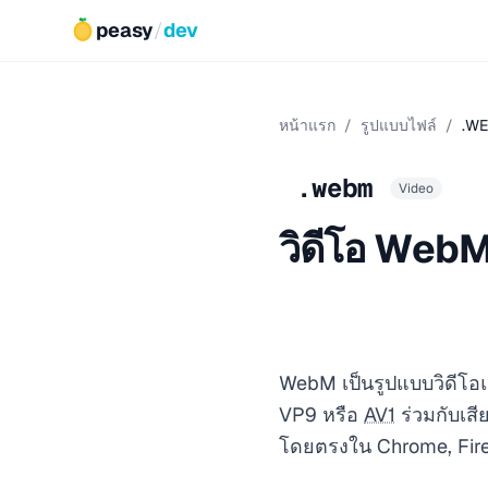
peasy
/
dev
หน้าแรก
/
รูปแบบไฟล์
/
.W
.webm
Video
วิดีโอ Web
WebM เป็นรูปแบบวิดีโอแบบ
VP9 หรือ
AV1
ร่วมกับเสี
โดยตรงใน Chrome, Fire