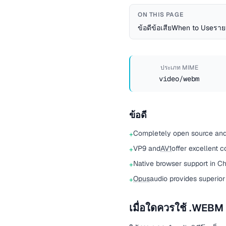
ON THIS PAGE
ข้อดี
ข้อเสีย
When to Use
ราย
ประเภท MIME
video/webm
ข้อดี
Completely open source and
+
VP9 and
AV1
offer excellent 
+
Native browser support in Ch
+
Opus
audio provides superior 
+
เมื่อใดควรใช้ .WEBM