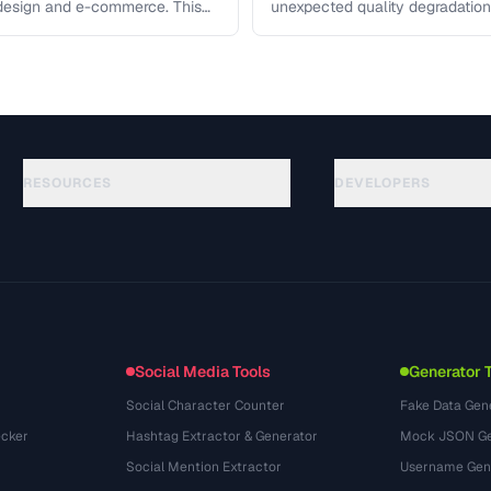
n design and e-commerce. This
unexpected quality degradation
quality loss happens and how t
RESOURCES
DEVELOPERS
Rehberler
API Documentation
(76)
Sozluk
OpenAPI Spec
(65)
Kullanim Alanlari
llms.txt
(302)
Dosya Formatlari
Embed Widget
(131)
Donusumler
(1484)
Social Media Tools
Generator 
Social Character Counter
Fake Data Gen
cker
Hashtag Extractor & Generator
Mock JSON Ge
Social Mention Extractor
Username Gen