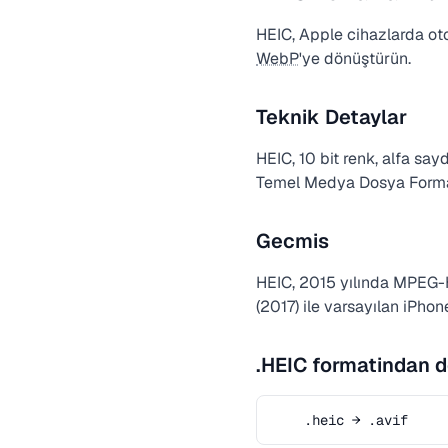
HEIC, Apple cihazlarda oto
WebP
'ye dönüştürün.
Teknik Detaylar
HEIC, 10 bit renk, alfa say
Temel Medya Dosya Format
Gecmis
HEIC, 2015 yılında MPEG-H 
(2017) ile varsayılan iPho
.HEIC formatindan 
.heic → .avif