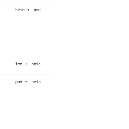
.heic → .psd
.ico → .heic
.psd → .heic