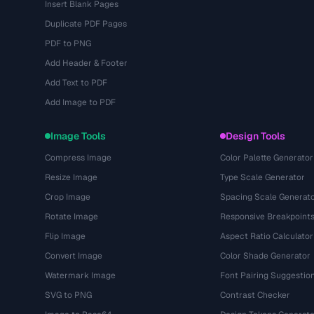
Insert Blank Pages
Duplicate PDF Pages
PDF to PNG
Add Header & Footer
Add Text to PDF
Add Image to PDF
Image Tools
Design Tools
Compress Image
Color Palette Generator
Resize Image
Type Scale Generator
Crop Image
Spacing Scale Generat
Rotate Image
Responsive Breakpoint
Flip Image
Aspect Ratio Calculator
Convert Image
Color Shade Generator
Watermark Image
Font Pairing Suggestio
SVG to PNG
Contrast Checker