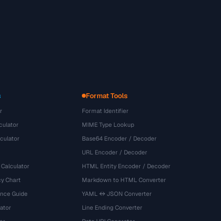
s
Format Tools
r
Format Identifier
culator
MIME Type Lookup
culator
Base64 Encoder / Decoder
URL Encoder / Decoder
 Calculator
HTML Entity Encoder / Decoder
y Chart
Markdown to HTML Converter
ence Guide
YAML ↔ JSON Converter
ator
Line Ending Converter