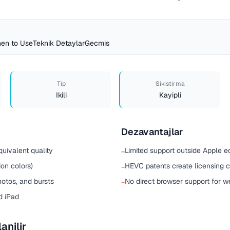
en to Use
Teknik Detaylar
Gecmis
Tip
Sikistirma
Ikili
Kayipli
Dezavantajlar
uivalent quality
Limited support outside Apple 
−
ion colors)
HEVC patents create licensing 
−
otos, and bursts
No direct browser support for w
−
d iPad
anilir