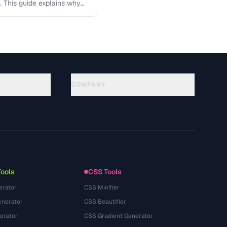
. This guide explains why
o minimize …
COMPANY
About
Technology
Gizlilik Politikasi
Kullanim Kosullari
Tools
CSS Tools
erator
CSS Minifier
nerator
CSS Beautifier
erator
CSS Gradient Generator