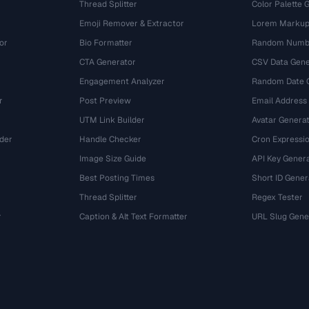
Thread Splitter
Color Palette 
Emoji Remover & Extractor
Lorem Markup
or
Bio Formatter
Random Numbe
CTA Generator
CSV Data Gene
Engagement Analyzer
Random Date 
r
Post Preview
Email Address
UTM Link Builder
Avatar Genera
der
Handle Checker
Cron Expressio
Image Size Guide
API Key Gener
Best Posting Times
Short ID Gener
Thread Splitter
Regex Tester
r
Caption & Alt Text Formatter
URL Slug Gene