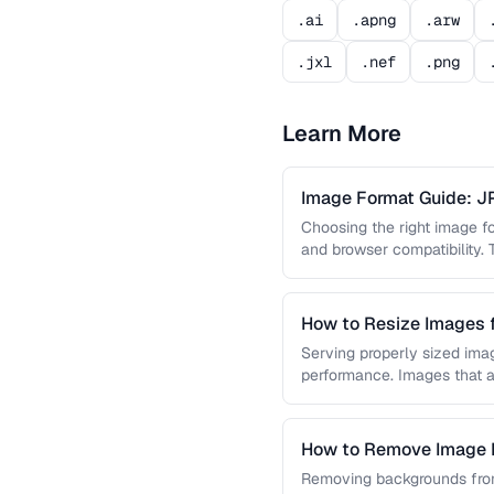
.ai
.apng
.arw
.jxl
.nef
.png
Learn More
Image Format Guide: 
AVIF
Choosing the right image for
and browser compatibility.
strengths of JPEG, PNG, …
How to Resize Images 
Quality
Serving properly sized imag
performance. Images that a
and slow page loads, …
How to Remove Image B
Removing backgrounds from 