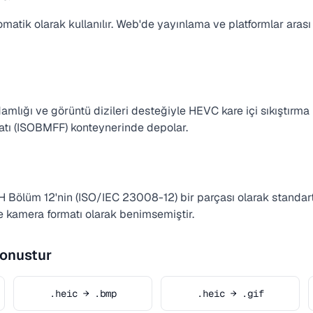
matik olarak kullanılır. Web'de yayınlama ve platformlar aras
damlığı ve görüntü dizileri desteğiyle HEVC kare içi sıkıştırma 
ı (ISOBMFF) konteynerinde depolar.
Bölüm 12'nin (ISO/IEC 23008-12) bir parçası olarak standartlaş
ne kamera formatı olarak benimsemiştir.
donustur
.heic → .bmp
.heic → .gif