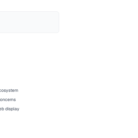
ecosystem
concerns
eb display