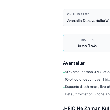
ON THIS PAGE
Avantajlar
Dezavantajlar
Wh
MIME Tipi
image/heic
Avantajlar
50% smaller than JPEG at eq
+
10-bit color depth (over 1 bill
+
Supports depth maps, live ph
+
Default format on iPhone an
+
.HEIC Ne Zaman Kull