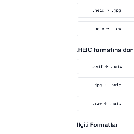
.heic → .jpg
.heic → .raw
.HEIC formatina don
.avif → .heic
.jpg → .heic
.raw → .heic
Ilgili Formatlar