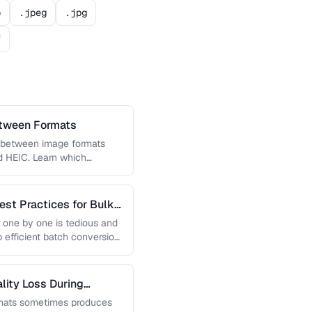
o
.jpeg
.jpg
f
etween Formats
g between image formats
d HEIC. Learn which
est Practices for Bulk
 one by one is tedious and
p efficient batch conversion
lity Loss During
mats sometimes produces