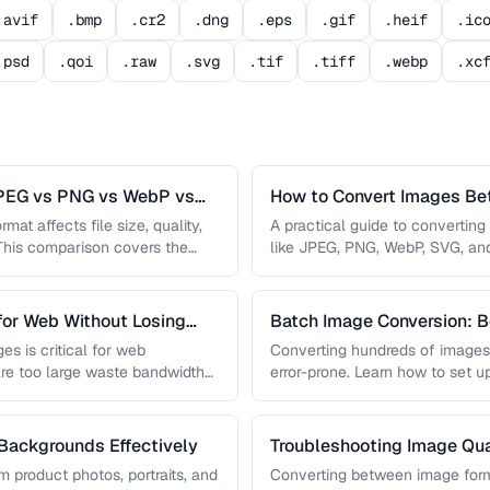
.avif
.bmp
.cr2
.dng
.eps
.gif
.heif
.ic
.psd
.qoi
.raw
.svg
.tif
.tiff
.webp
.xc
JPEG vs PNG vs WebP vs
How to Convert Images B
mat affects file size, quality,
A practical guide to convertin
 This comparison covers the
like JPEG, PNG, WebP, SVG, an
conversions are lossless, …
for Web Without Losing
Batch Image Conversion: B
Processing
es is critical for web
Converting hundreds of images
re too large waste bandwidth
error-prone. Learn how to set u
workflows …
ackgrounds Effectively
Troubleshooting Image Qua
Conversion
product photos, portraits, and
Converting between image for