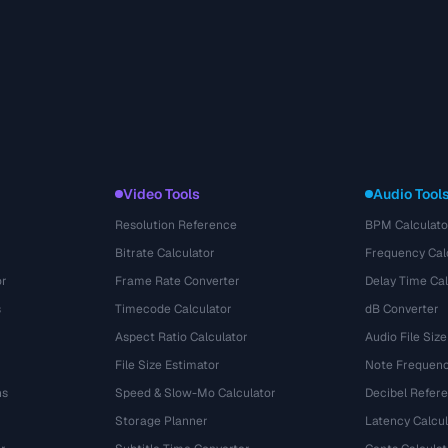
Video Tools
Audio Tool
Resolution Reference
BPM Calculato
Bitrate Calculator
Frequency Cal
or
Frame Rate Converter
Delay Time Cal
s
Timecode Calculator
dB Converter
Aspect Ratio Calculator
Audio File Size
File Size Estimator
Note Frequenc
ns
Speed & Slow-Mo Calculator
Decibel Refer
Storage Planner
Latency Calcul