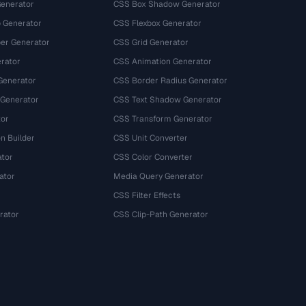
Generator
CSS Box Shadow Generator
 Generator
CSS Flexbox Generator
r Generator
CSS Grid Generator
rator
CSS Animation Generator
Generator
CSS Border Radius Generator
 Generator
CSS Text Shadow Generator
tor
CSS Transform Generator
n Builder
CSS Unit Converter
ator
CSS Color Converter
ator
Media Query Generator
CSS Filter Effects
rator
CSS Clip-Path Generator