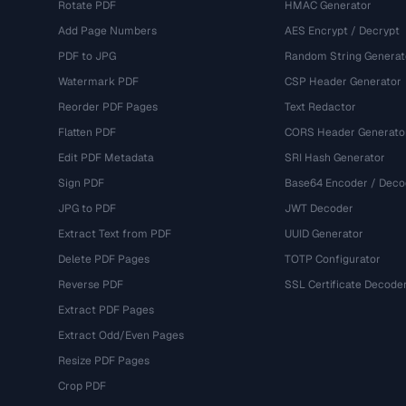
Rotate PDF
HMAC Generator
Add Page Numbers
AES Encrypt / Decrypt
PDF to JPG
Random String Generat
Watermark PDF
CSP Header Generator
Reorder PDF Pages
Text Redactor
Flatten PDF
CORS Header Generato
Edit PDF Metadata
SRI Hash Generator
Sign PDF
Base64 Encoder / Deco
JPG to PDF
JWT Decoder
Extract Text from PDF
UUID Generator
Delete PDF Pages
TOTP Configurator
Reverse PDF
SSL Certificate Decode
Extract PDF Pages
Extract Odd/Even Pages
Resize PDF Pages
Crop PDF