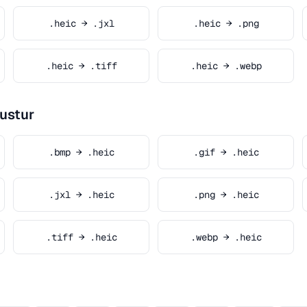
.heic → .jxl
.heic → .png
.heic → .tiff
.heic → .webp
ustur
.bmp → .heic
.gif → .heic
.jxl → .heic
.png → .heic
.tiff → .heic
.webp → .heic