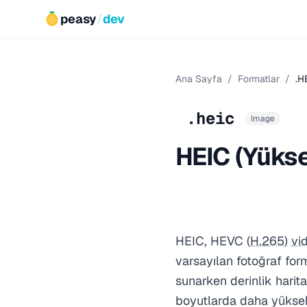
peasy
/
dev
Ana Sayfa
/
Formatlar
/
.H
.heic
Image
HEIC (Yükse
HEIC, HEVC (
H.265
)
vi
varsayılan fotoğraf for
sunarken derinlik harita
boyutlarda daha yüksek 