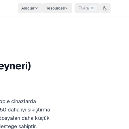
Araclar
Resources
Ara
⌘K
eyneri)
Apple cihazlarda
50 daha iyi sıkıştırma
C dosyaları daha küçük
esteğe sahiptir.