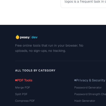
logos is a frequent task i
guide covers techniques …
/
peasy
dev
Free online tools that run in your browser. No
uploads, no sign-ups, no tracking.
ALL TOOLS BY CATEGORY
PDF Tools
Privacy & Security
Merge PDF
Password Generator
Split PDF
Password Strength Che
Compress PDF
Hash Generator