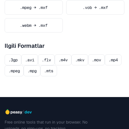
.mpeg → .mxf
.vob → .mxf
.webm → .mxf
Ilgili Formatlar
.3gp
.avi
.flv
.m4v
.mkv
.mov
.mp4
.mpeg
.mpg
.mts
/
peasy
dev
Free online tools that run in your browser. No
uploads, no sign-ups, no tracking.