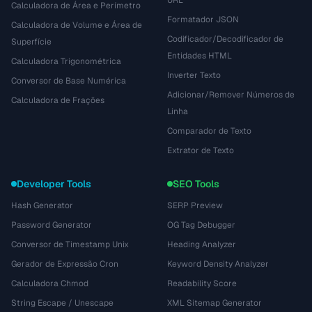
URL
Calculadora de Área e Perímetro
Formatador JSON
Calculadora de Volume e Área de
Codificador/Decodificador de
Superfície
Entidades HTML
Calculadora Trigonométrica
Inverter Texto
Conversor de Base Numérica
Adicionar/Remover Números de
Calculadora de Frações
Linha
Comparador de Texto
Extrator de Texto
Developer Tools
SEO Tools
Hash Generator
SERP Preview
Password Generator
OG Tag Debugger
Conversor de Timestamp Unix
Heading Analyzer
Gerador de Expressão Cron
Keyword Density Analyzer
Calculadora Chmod
Readability Score
String Escape / Unescape
XML Sitemap Generator