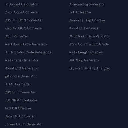
IP Subnet Calculator
Schema.org Generator
Color Code Converter
Link Extractor
CSV ↔ JSON Converter
Canonical Tag Checker
XML ↔ JSON Converter
Robots.txt Analyzer
SQL Formatter
Structured Data Validator
Markdown Table Generator
Word Count & SEO Grade
HTTP Status Code Reference
Meta Length Checker
Meta Tags Generator
URL Slug Generator
Robots.txt Generator
Keyword Density Analyzer
.gitignore Generator
HTML Formatter
CSS Unit Converter
JSONPath Evaluator
Text Diff Checker
Data URI Converter
Lorem Ipsum Generator