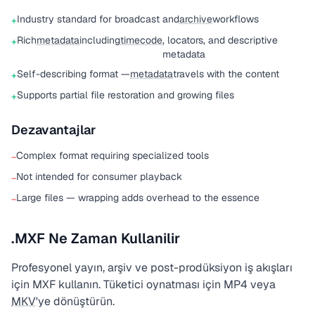
Industry standard for broadcast and
archive
workflows
+
Rich
metadata
including
timecode
, locators, and descriptive
+
metadata
Self-describing format —
metadata
travels with the content
+
Supports partial file restoration and growing files
+
Dezavantajlar
Complex format requiring specialized tools
−
Not intended for consumer playback
−
Large files — wrapping adds overhead to the essence
−
.MXF Ne Zaman Kullanilir
Profesyonel yayın, arşiv ve post-prodüksiyon iş akışları
için MXF kullanın. Tüketici oynatması için MP4 veya
MKV
'ye dönüştürün.