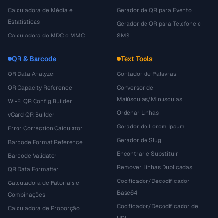
Calculadora de Média e
Gerador de QR para Evento
Estatísticas
Gerador de QR para Telefone e
Calculadora de MDC e MMC
SMS
QR & Barcode
Text Tools
QR Data Analyzer
Contador de Palavras
QR Capacity Reference
Conversor de
Maiúsculas/Minúsculas
Wi-Fi QR Config Builder
Ordenar Linhas
vCard QR Builder
Gerador de Lorem Ipsum
Error Correction Calculator
Gerador de Slug
Barcode Format Reference
Encontrar e Substituir
Barcode Validator
Remover Linhas Duplicadas
QR Data Formatter
Codificador/Decodificador
Calculadora de Fatoriais e
Base64
Combinações
Codificador/Decodificador de
Calculadora de Proporção