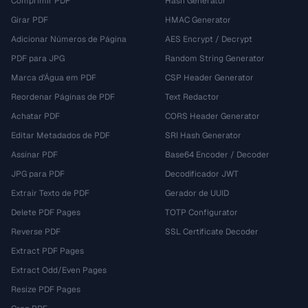
Comprimir PDF
Hash Generator
Girar PDF
HMAC Generator
Adicionar Números de Página
AES Encrypt / Decrypt
PDF para JPG
Random String Generator
Marca d'Água em PDF
CSP Header Generator
Reordenar Páginas de PDF
Text Redactor
Achatar PDF
CORS Header Generator
Editar Metadados de PDF
SRI Hash Generator
Assinar PDF
Base64 Encoder / Decoder
JPG para PDF
Decodificador JWT
Extrair Texto de PDF
Gerador de UUID
Delete PDF Pages
TOTP Configurator
Reverse PDF
SSL Certificate Decoder
Extract PDF Pages
Extract Odd/Even Pages
Resize PDF Pages