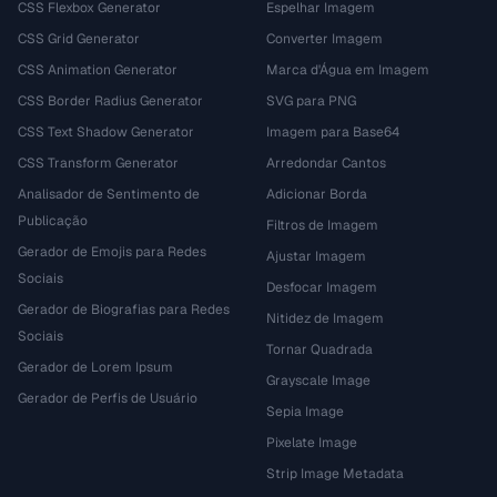
CSS Flexbox Generator
Espelhar Imagem
CSS Grid Generator
Converter Imagem
CSS Animation Generator
Marca d'Água em Imagem
CSS Border Radius Generator
SVG para PNG
CSS Text Shadow Generator
Imagem para Base64
CSS Transform Generator
Arredondar Cantos
Analisador de Sentimento de
Adicionar Borda
Publicação
Filtros de Imagem
Gerador de Emojis para Redes
Ajustar Imagem
Sociais
Desfocar Imagem
Gerador de Biografias para Redes
Nitidez de Imagem
Sociais
Tornar Quadrada
Gerador de Lorem Ipsum
Grayscale Image
Gerador de Perfis de Usuário
Sepia Image
Pixelate Image
Strip Image Metadata