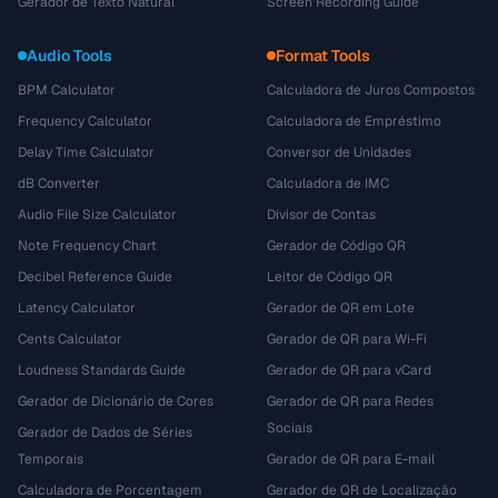
Gerador de Texto Natural
Screen Recording Guide
Audio Tools
Format Tools
BPM Calculator
Calculadora de Juros Compostos
Frequency Calculator
Calculadora de Empréstimo
Delay Time Calculator
Conversor de Unidades
dB Converter
Calculadora de IMC
Audio File Size Calculator
Divisor de Contas
Note Frequency Chart
Gerador de Código QR
Decibel Reference Guide
Leitor de Código QR
Latency Calculator
Gerador de QR em Lote
Cents Calculator
Gerador de QR para Wi-Fi
Loudness Standards Guide
Gerador de QR para vCard
Gerador de Dicionário de Cores
Gerador de QR para Redes
Sociais
Gerador de Dados de Séries
Temporais
Gerador de QR para E-mail
Calculadora de Porcentagem
Gerador de QR de Localização