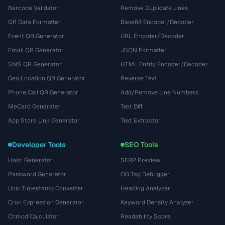
Barcode Validator
Remove Duplicate Lines
QR Data Formatter
Base64 Encoder/Decoder
Event QR Generator
URL Encoder/Decoder
Email QR Generator
JSON Formatter
SMS QR Generator
HTML Entity Encoder/Decoder
Geo Location QR Generator
Reverse Text
Phone Call QR Generator
Add/Remove Line Numbers
MeCard Generator
Text Diff
App Store Link Generator
Text Extractor
Developer Tools
SEO Tools
Hash Generator
SERP Preview
Password Generator
OG Tag Debugger
Unix Timestamp Converter
Heading Analyzer
Cron Expression Generator
Keyword Density Analyzer
Chmod Calculator
Readability Score