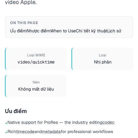
video Apple.
ON THIS PAGE
Ưu điểm
Nhược điểm
When to Use
Chi tiết kỹ thuật
Lịch sử
Loại MIME
Loại
video/quicktime
Nhị phân
Nén
Không mất dữ liệu
Ưu điểm
Native support for ProRes — the industry editing
codec
+
Rich
timecode
and
metadata
for professional workflows
+