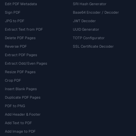
Edit PDF Metadata
SRI Hash Generator
Sign PDF
Base64 Encoder / Decoder
JPG to PDF
JWT Decoder
Extract Text from PDF
UUID Generator
Delete PDF Pages
TOTP Configurator
Reverse PDF
SSL Certificate Decoder
Extract PDF Pages
Extract Odd/Even Pages
Resize PDF Pages
Crop PDF
Insert Blank Pages
Duplicate PDF Pages
PDF to PNG
Add Header & Footer
Add Text to PDF
Add Image to PDF