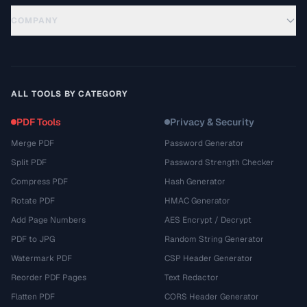
COMPANY
ALL TOOLS BY CATEGORY
PDF Tools
Privacy & Security
Merge PDF
Password Generator
Split PDF
Password Strength Checker
Compress PDF
Hash Generator
Rotate PDF
HMAC Generator
Add Page Numbers
AES Encrypt / Decrypt
PDF to JPG
Random String Generator
Watermark PDF
CSP Header Generator
Reorder PDF Pages
Text Redactor
Flatten PDF
CORS Header Generator