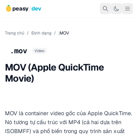
peasy
/
dev
Trang chủ
/
Định dạng
/
.MOV
.mov
Video
MOV (Apple QuickTime
Movie)
MOV là container video gốc của Apple QuickTime.
Nó tương tự cấu trúc với MP4 (cả hai dựa trên
ISOBMFF) và phổ biến trong quy trình sản xuất