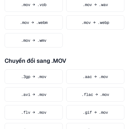
.mov → .vob
.mov → .wav
.mov → .webm
.mov → .webp
.mov → .wmv
Chuyển đổi sang .MOV
.3gp → .mov
.aac → .mov
.avi → .mov
.flac → .mov
.flv → .mov
.gif → .mov