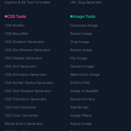
Caption & Alt Text Formatter
URL Slug Generator
CSS Tools
Image Tools
CSS Minifier
Compress Image
CSS Beautifier
Resize Image
CSS Gradient Generator
Crop Image
CSS Box Shadow Generator
Rotate Image
CSS Flexbox Generator
Flip Image
CSS Grid Generator
Convert Image
CSS Animation Generator
Watermark Image
CSS Border Radius Generator
SVG to PNG
CSS Text Shadow Generator
Image to Base64
CSS Transform Generator
Round Corners
CSS Unit Converter
Add Border
CSS Color Converter
Image Filters
Media Query Generator
Adjust Image