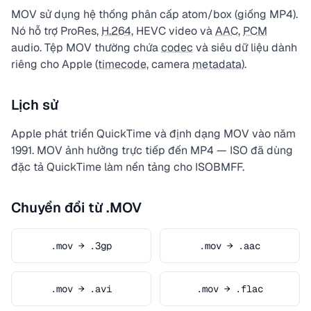
MOV sử dụng hệ thống phân cấp atom/box (giống MP4).
Nó hỗ trợ ProRes,
H.264
, HEVC video và
AAC
,
PCM
audio. Tệp MOV thường chứa
codec
và siêu dữ liệu dành
riêng cho Apple (
timecode
, camera
metadata
).
Lịch sử
Apple phát triển QuickTime và định dạng MOV vào năm
1991. MOV ảnh hưởng trực tiếp đến MP4 — ISO đã dùng
đặc tả QuickTime làm nền tảng cho ISOBMFF.
Chuyển đổi từ .MOV
.mov → .3gp
.mov → .aac
.mov → .avi
.mov → .flac