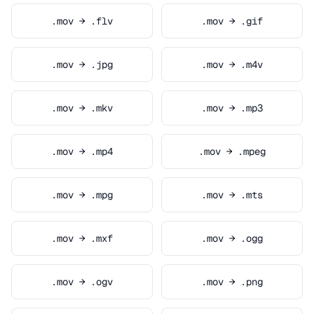
.mov → .flv
.mov → .gif
.mov → .jpg
.mov → .m4v
.mov → .mkv
.mov → .mp3
.mov → .mp4
.mov → .mpeg
.mov → .mpg
.mov → .mts
.mov → .mxf
.mov → .ogg
.mov → .ogv
.mov → .png