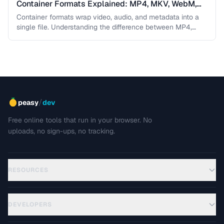
Container Formats Explained: MP4, MKV, WebM,
and MOV
Container formats wrap video, audio, and metadata into a
single file. Understanding the difference between MP4,
MKV, WebM, and MOV …
/
peasy
dev
Free online tools that run in your browser. No
uploads, no sign-ups, no tracking.
RESOURCES
DEVELOPERS