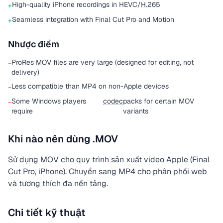
High-quality iPhone recordings in HEVC/
H.265
+
Seamless integration with Final Cut Pro and Motion
+
Nhược điểm
ProRes MOV files are very large (designed for editing, not
−
delivery)
Less compatible than MP4 on non-Apple devices
−
Some Windows players
codec
packs for certain MOV
−
require
variants
Khi nào nên dùng .MOV
Sử dụng MOV cho quy trình sản xuất video Apple (Final
Cut Pro, iPhone). Chuyển sang MP4 cho phân phối web
và tương thích đa nền tảng.
Chi tiết kỹ thuật