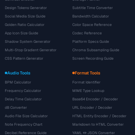
Design Tokens Generator
Subtitle Time Converter
Social Media Size Guide
Bandwidth Calculator
Golden Ratio Calculator
Color Space Reference
App Icon Size Guide
Codec Reference
Shadow System Generator
Platform Specs Guide
Multi-Stop Gradient Generator
Chroma Subsampling Guide
CSS Pattern Generator
Screen Recording Guide
Audio Tools
Format Tools
BPM Calculator
Format Identifier
Frequency Calculator
MIME Type Lookup
Delay Time Calculator
Base64 Encoder / Decoder
dB Converter
URL Encoder / Decoder
Audio File Size Calculator
HTML Entity Encoder / Decoder
Note Frequency Chart
Markdown to HTML Converter
Decibel Reference Guide
YAML ↔ JSON Converter