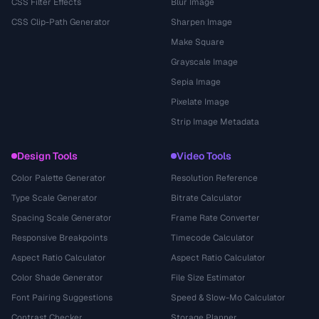
CSS Filter Effects
Blur Image
CSS Clip-Path Generator
Sharpen Image
Make Square
Grayscale Image
Sepia Image
Pixelate Image
Strip Image Metadata
Design Tools
Video Tools
Color Palette Generator
Resolution Reference
Type Scale Generator
Bitrate Calculator
Spacing Scale Generator
Frame Rate Converter
Responsive Breakpoints
Timecode Calculator
Aspect Ratio Calculator
Aspect Ratio Calculator
Color Shade Generator
File Size Estimator
Font Pairing Suggestions
Speed & Slow-Mo Calculator
Contrast Checker
Storage Planner