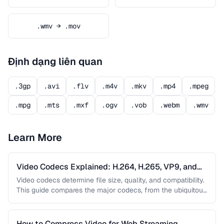
.wmv → .mov
Định dạng liên quan
.3gp
.avi
.flv
.m4v
.mkv
.mp4
.mpeg
.mpg
.mts
.mxf
.ogv
.vob
.webm
.wmv
Learn More
Video Codecs Explained: H.264, H.265, VP9, and
AV1
Video codecs determine file size, quality, and compatibility.
This guide compares the major codecs, from the ubiquitous
H.264 to the …
How to Compress Video for Web Streaming