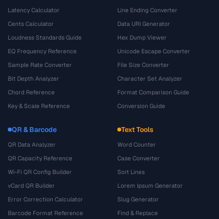
Latency Calculator
Line Ending Converter
Cents Calculator
Data URI Generator
Loudness Standards Guide
Hex Dump Viewer
EQ Frequency Reference
Unicode Escape Converter
Sample Rate Converter
File Size Converter
Bit Depth Analyzer
Character Set Analyzer
Chord Reference
Format Comparison Guide
Key & Scale Reference
Conversion Guide
QR & Barcode
Text Tools
QR Data Analyzer
Word Counter
QR Capacity Reference
Case Converter
Wi-Fi QR Config Builder
Sort Lines
vCard QR Builder
Lorem Ipsum Generator
Error Correction Calculator
Slug Generator
Barcode Format Reference
Find & Replace