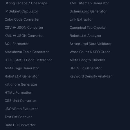
String Escape / Unescape
XML Sitemap Generator
IP Subnet Calculator
Schema.org Generator
Color Code Converter
Link Extractor
CSV ↔ JSON Converter
Canonical Tag Checker
XML ↔ JSON Converter
Robots.txt Analyzer
SQL Formatter
Structured Data Validator
Markdown Table Generator
Word Count & SEO Grade
HTTP Status Code Reference
Meta Length Checker
Meta Tags Generator
URL Slug Generator
Robots.txt Generator
Keyword Density Analyzer
.gitignore Generator
HTML Formatter
CSS Unit Converter
JSONPath Evaluator
Text Diff Checker
Data URI Converter