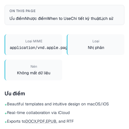
ON THIS PAGE
Ưu điểm
Nhược điểm
When to Use
Chi tiết kỹ thuật
Lịch sử
Loại MIME
Loại
application/vnd.apple.pages
Nhị phân
Nén
Không mất dữ liệu
Ưu điểm
Beautiful templates and intuitive design on macOS/iOS
+
Real-time collaboration via iCloud
+
Exports to
DOCX
,
PDF
,
EPUB
, and RTF
+