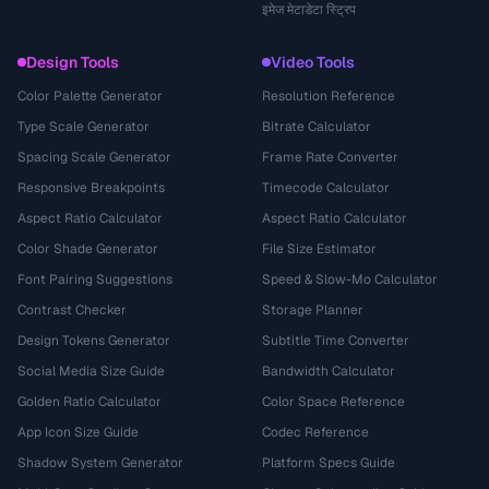
इमेज मेटाडेटा स्ट्रिप
Design Tools
Video Tools
Color Palette Generator
Resolution Reference
Type Scale Generator
Bitrate Calculator
Spacing Scale Generator
Frame Rate Converter
Responsive Breakpoints
Timecode Calculator
Aspect Ratio Calculator
Aspect Ratio Calculator
Color Shade Generator
File Size Estimator
Font Pairing Suggestions
Speed & Slow-Mo Calculator
Contrast Checker
Storage Planner
Design Tokens Generator
Subtitle Time Converter
Social Media Size Guide
Bandwidth Calculator
Golden Ratio Calculator
Color Space Reference
App Icon Size Guide
Codec Reference
Shadow System Generator
Platform Specs Guide