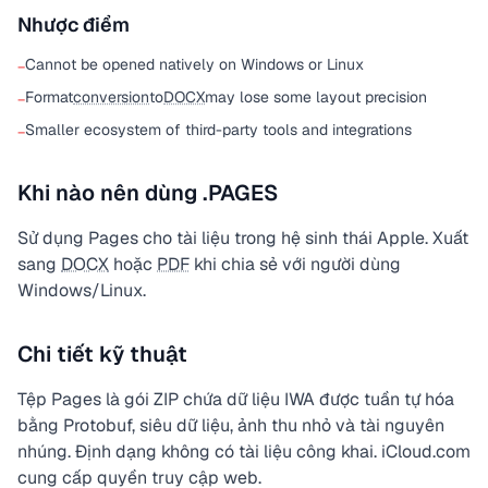
Nhược điểm
Cannot be opened natively on Windows or Linux
−
Format
conversion
to
DOCX
may lose some layout precision
−
Smaller ecosystem of third-party tools and integrations
−
Khi nào nên dùng .PAGES
Sử dụng Pages cho tài liệu trong hệ sinh thái Apple. Xuất
sang
DOCX
hoặc
PDF
khi chia sẻ với người dùng
Windows/Linux.
Chi tiết kỹ thuật
Tệp Pages là gói ZIP chứa dữ liệu IWA được tuần tự hóa
bằng Protobuf, siêu dữ liệu, ảnh thu nhỏ và tài nguyên
nhúng. Định dạng không có tài liệu công khai. iCloud.com
cung cấp quyền truy cập web.