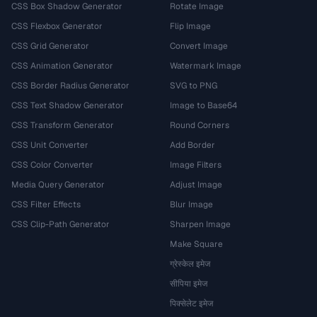
CSS Box Shadow Generator
Rotate Image
CSS Flexbox Generator
Flip Image
CSS Grid Generator
Convert Image
CSS Animation Generator
Watermark Image
CSS Border Radius Generator
SVG to PNG
CSS Text Shadow Generator
Image to Base64
CSS Transform Generator
Round Corners
CSS Unit Converter
Add Border
CSS Color Converter
Image Filters
Media Query Generator
Adjust Image
CSS Filter Effects
Blur Image
CSS Clip-Path Generator
Sharpen Image
Make Square
ग्रेस्केल इमेज
सीपिया इमेज
पिक्सेलेट इमेज