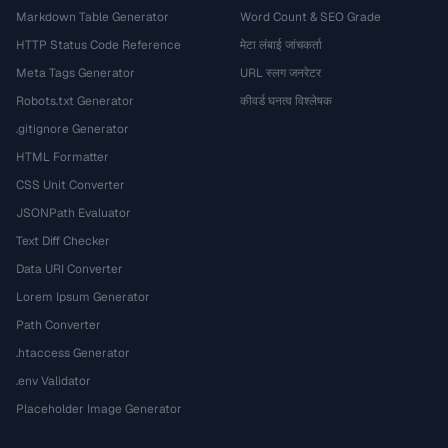
Markdown Table Generator
Word Count & SEO Grade
HTTP Status Code Reference
मेटा लंबाई जांचकर्ता
Meta Tags Generator
URL स्लग जनरेटर
Robots.txt Generator
कीवर्ड घनत्व विश्लेषक
.gitignore Generator
HTML Formatter
CSS Unit Converter
JSONPath Evaluator
Text Diff Checker
Data URI Converter
Lorem Ipsum Generator
Path Converter
.htaccess Generator
.env Validator
Placeholder Image Generator