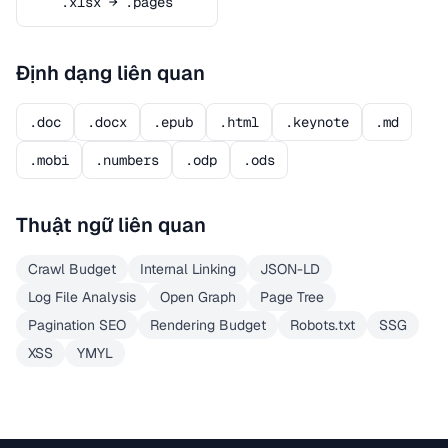
.xlsx → .pages
Định dạng liên quan
.doc
.docx
.epub
.html
.keynote
.md
.mobi
.numbers
.odp
.ods
Thuật ngữ liên quan
Crawl Budget
Internal Linking
JSON-LD
Log File Analysis
Open Graph
Page Tree
Pagination SEO
Rendering Budget
Robots.txt
SSG
XSS
YMYL