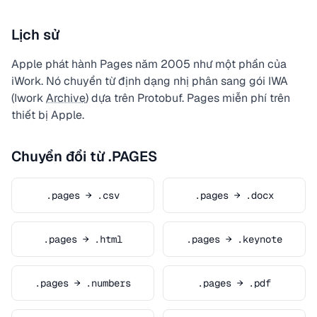
Lịch sử
Apple phát hành Pages năm 2005 như một phần của
iWork. Nó chuyển từ định dạng nhị phân sang gói IWA
(Iwork
Archive
) dựa trên Protobuf. Pages miễn phí trên
thiết bị Apple.
Chuyển đổi từ .PAGES
.pages → .csv
.pages → .docx
.pages → .html
.pages → .keynote
.pages → .numbers
.pages → .pdf