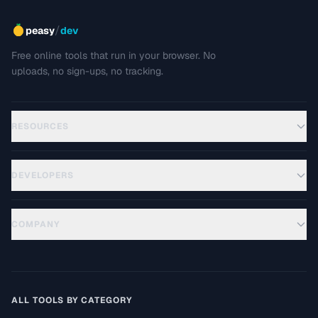
/
peasy
dev
Free online tools that run in your browser. No
uploads, no sign-ups, no tracking.
RESOURCES
DEVELOPERS
COMPANY
ALL TOOLS BY CATEGORY