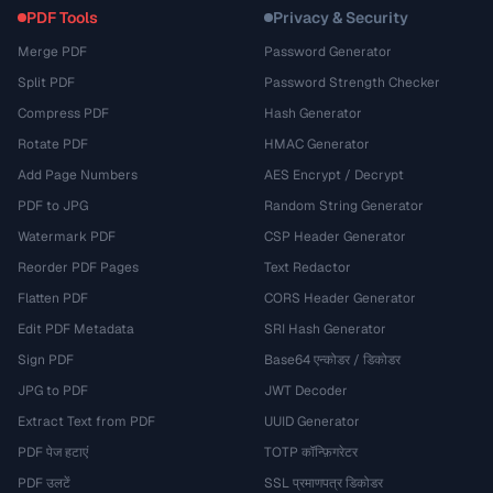
PDF Tools
Privacy & Security
Merge PDF
Password Generator
Split PDF
Password Strength Checker
Compress PDF
Hash Generator
Rotate PDF
HMAC Generator
Add Page Numbers
AES Encrypt / Decrypt
PDF to JPG
Random String Generator
Watermark PDF
CSP Header Generator
Reorder PDF Pages
Text Redactor
Flatten PDF
CORS Header Generator
Edit PDF Metadata
SRI Hash Generator
Sign PDF
Base64 एन्कोडर / डिकोडर
JPG to PDF
JWT Decoder
Extract Text from PDF
UUID Generator
PDF पेज हटाएं
TOTP कॉन्फ़िगरेटर
PDF उलटें
SSL प्रमाणपत्र डिकोडर