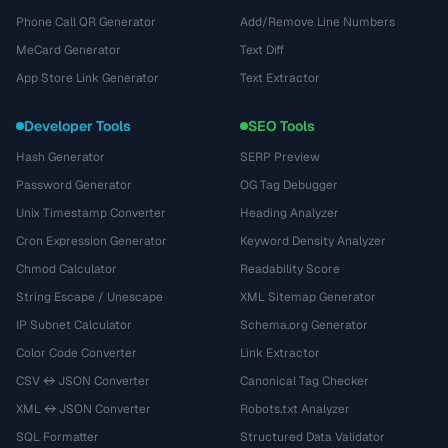
Phone Call QR Generator
Add/Remove Line Numbers
MeCard Generator
Text Diff
App Store Link Generator
Text Extractor
Developer Tools
SEO Tools
Hash Generator
SERP Preview
Password Generator
OG Tag Debugger
Unix Timestamp Converter
Heading Analyzer
Cron Expression Generator
Keyword Density Analyzer
Chmod Calculator
Readability Score
String Escape / Unescape
XML Sitemap Generator
IP Subnet Calculator
Schema.org Generator
Color Code Converter
Link Extractor
CSV ↔ JSON Converter
Canonical Tag Checker
XML ↔ JSON Converter
Robots.txt Analyzer
SQL Formatter
Structured Data Validator