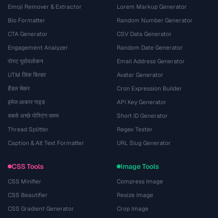
Emoji Remover & Extractor
Lorem Markup Generator
Bio Formatter
Random Number Generator
CTA Generator
CSV Data Generator
Engagement Analyzer
Random Date Generator
पोस्ट पूर्वावलोकन
Email Address Generator
UTM लिंक बिल्डर
Avatar Generator
हैंडल चेकर
Cron Expression Builder
इमेज आकार गाइड
API Key Generator
सबसे अच्छे पोस्टिंग समय
Short ID Generator
Thread Splitter
Regex Tester
Caption & Alt Text Formatter
URL Slug Generator
CSS Tools
Image Tools
CSS Minifier
Compress Image
CSS Beautifier
Resize Image
CSS Gradient Generator
Crop Image