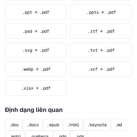
.ppt → .pdf
.pptx → .pdf
.psd → .pdf
.rtf → .pdf
.svg → .pdf
.txt → .pdf
.webp → .pdf
.xcf → .pdf
.xlsx → .pdf
Định dạng liên quan
.doc
.docx
.epub
.html
.keynote
.md
.mobi
.numbers
.odp
.ods