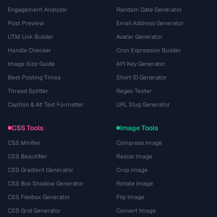
Engagement Analyzer
Random Date Generator
Post Preview
Email Address Generator
UTM Link Builder
Avatar Generator
Handle Checker
Cron Expression Builder
Image Size Guide
API Key Generator
Best Posting Times
Short ID Generator
Thread Splitter
Regex Tester
Caption & Alt Text Formatter
URL Slug Generator
CSS Tools
Image Tools
CSS Minifier
Compress Image
CSS Beautifier
Resize Image
CSS Gradient Generator
Crop Image
CSS Box Shadow Generator
Rotate Image
CSS Flexbox Generator
Flip Image
CSS Grid Generator
Convert Image