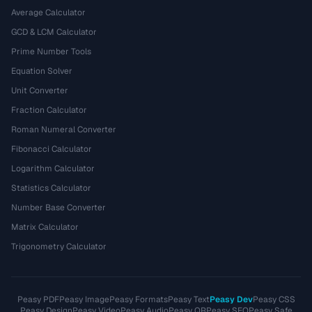
Average Calculator
GCD & LCM Calculator
Prime Number Tools
Equation Solver
Unit Converter
Fraction Calculator
Roman Numeral Converter
Fibonacci Calculator
Logarithm Calculator
Statistics Calculator
Number Base Converter
Matrix Calculator
Trigonometry Calculator
Peasy PDF
Peasy Image
Peasy Formats
Peasy Text
Peasy Dev
Peasy CSS
Peasy Design
Peasy Video
Peasy Audio
Peasy QR
Peasy SEO
Peasy Safe