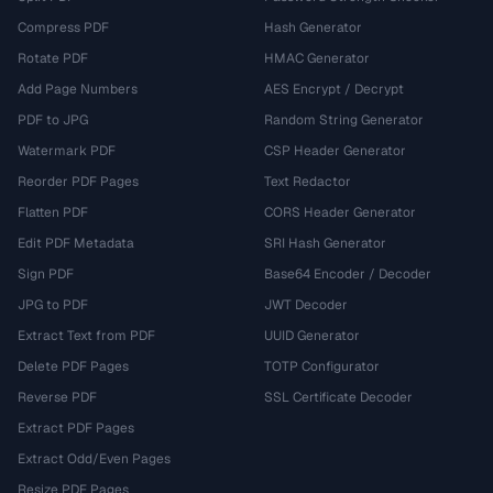
Compress PDF
Hash Generator
Rotate PDF
HMAC Generator
Add Page Numbers
AES Encrypt / Decrypt
PDF to JPG
Random String Generator
Watermark PDF
CSP Header Generator
Reorder PDF Pages
Text Redactor
Flatten PDF
CORS Header Generator
Edit PDF Metadata
SRI Hash Generator
Sign PDF
Base64 Encoder / Decoder
JPG to PDF
JWT Decoder
Extract Text from PDF
UUID Generator
Delete PDF Pages
TOTP Configurator
Reverse PDF
SSL Certificate Decoder
Extract PDF Pages
Extract Odd/Even Pages
Resize PDF Pages