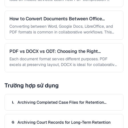
How to Convert Documents Between Office
Formats
Converting between Word, Google Docs, LibreOffice, and
PDF formats is common in collaborative workflows. This
guide covers conversion paths that …
PDF vs DOCX vs ODT: Choosing the Right
Document Format
Each document format serves different purposes. PDF
excels at preserving layout, DOCX is ideal for collaborative
editing, and ODT offers …
Trường hợp sử dụng
Archiving Completed Case Files for Retention
L
Compliance
Archiving Court Records for Long-Term Retention
G