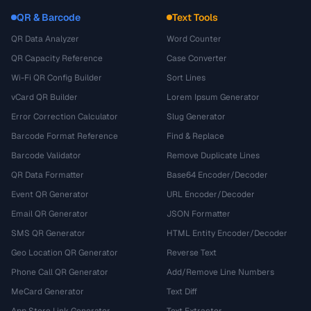
QR & Barcode
Text Tools
QR Data Analyzer
Word Counter
QR Capacity Reference
Case Converter
Wi-Fi QR Config Builder
Sort Lines
vCard QR Builder
Lorem Ipsum Generator
Error Correction Calculator
Slug Generator
Barcode Format Reference
Find & Replace
Barcode Validator
Remove Duplicate Lines
QR Data Formatter
Base64 Encoder/Decoder
Event QR Generator
URL Encoder/Decoder
Email QR Generator
JSON Formatter
SMS QR Generator
HTML Entity Encoder/Decoder
Geo Location QR Generator
Reverse Text
Phone Call QR Generator
Add/Remove Line Numbers
MeCard Generator
Text Diff