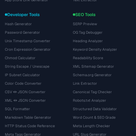
App Store Link Generator
Text Extractor
Developer Tools
SEO Tools
Hash Generator
SERP Preview
Password Generator
OG Tag Debugger
Unix Timestamp Converter
Heading Analyzer
Cron Expression Generator
Keyword Density Analyzer
Chmod Calculator
Readability Score
String Escape / Unescape
XML Sitemap Generator
IP Subnet Calculator
Schema.org Generator
Color Code Converter
Link Extractor
CSV ↔ JSON Converter
Canonical Tag Checker
XML ↔ JSON Converter
Robots.txt Analyzer
SQL Formatter
Structured Data Validator
Markdown Table Generator
Word Count & SEO Grade
HTTP Status Code Reference
Meta Length Checker
Meta Tags Generator
URL Slug Generator