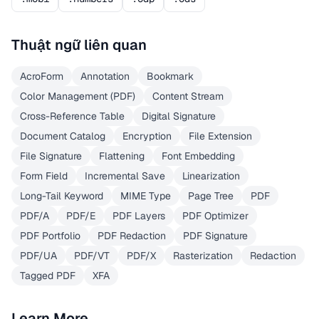
Thuật ngữ liên quan
AcroForm
Annotation
Bookmark
Color Management (PDF)
Content Stream
Cross-Reference Table
Digital Signature
Document Catalog
Encryption
File Extension
File Signature
Flattening
Font Embedding
Form Field
Incremental Save
Linearization
Long-Tail Keyword
MIME Type
Page Tree
PDF
PDF/A
PDF/E
PDF Layers
PDF Optimizer
PDF Portfolio
PDF Redaction
PDF Signature
PDF/UA
PDF/VT
PDF/X
Rasterization
Redaction
Tagged PDF
XFA
Learn More