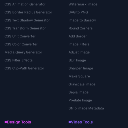
CSS Animation Generator
Watermark Image
CSS Border Radius Generator
SVG to PNG
CSS Text Shadow Generator
Image to Base64
CSS Transform Generator
Round Corners
CSS Unit Converter
Add Border
CSS Color Converter
Image Filters
Media Query Generator
Adjust Image
CSS Filter Effects
Blur Image
CSS Clip-Path Generator
Sharpen Image
Make Square
Grayscale Image
Sepia Image
Pixelate Image
Strip Image Metadata
Design Tools
Video Tools