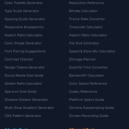
Color Palette Generator
Resolution Reference
Type Scale Generator
Bitrate Calculator
Spacing Scale Generator
Frame Rate Converter
Responsive Breakpoints
Timecode Calculator
Aspect Ratio Calculator
Aspect Ratio Calculator
Color Shade Generator
File Size Estimator
Font Pairing Suggestions
Speed & Slow-Mo Calculator
Contrast Checker
Storage Planner
Design Tokens Generator
Subtitle Time Converter
Social Media Size Guide
Bandwidth Calculator
Golden Ratio Calculator
Color Space Reference
App Icon Size Guide
Codec Reference
Shadow System Generator
Platform Specs Guide
Multi-Stop Gradient Generator
Chroma Subsampling Guide
CSS Pattern Generator
Screen Recording Guide