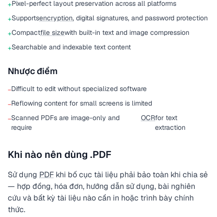
Pixel-perfect layout preservation across all platforms
+
Supports
encryption
, digital signatures, and password protection
+
Compact
file size
with built-in text and image compression
+
Searchable and indexable text content
+
Nhược điểm
Difficult to edit without specialized software
−
Reflowing content for small screens is limited
−
Scanned PDFs are image-only and
OCR
for text
−
require
extraction
Khi nào nên dùng .PDF
Sử dụng
PDF
khi bố cục tài liệu phải bảo toàn khi chia sẻ
— hợp đồng, hóa đơn, hướng dẫn sử dụng, bài nghiên
cứu và bất kỳ tài liệu nào cần in hoặc trình bày chính
thức.