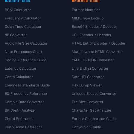
Audio Tools
Format Tools
BPM Calculator
Format Identifier
Frequency Calculator
MIME Type Lookup
Delay Time Calculator
Base64 Encoder / Decoder
dB Converter
URL Encoder / Decoder
Audio File Size Calculator
HTML Entity Encoder / Decoder
Note Frequency Chart
Markdown to HTML Converter
Decibel Reference Guide
YAML ↔ JSON Converter
Latency Calculator
Line Ending Converter
Cents Calculator
Data URI Generator
Loudness Standards Guide
Hex Dump Viewer
EQ Frequency Reference
Unicode Escape Converter
Sample Rate Converter
File Size Converter
Bit Depth Analyzer
Character Set Analyzer
Chord Reference
Format Comparison Guide
Key & Scale Reference
Conversion Guide