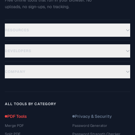
Free online tools that run in your browser. No
uploads, no sign-ups, no tracking.
RESOURCES
DEVELOPERS
COMPANY
ALL TOOLS BY CATEGORY
PDF Tools
Privacy & Security
Merge PDF
Password Generator
Split PDF
Password Strength Checker