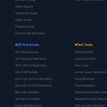
Make Square
Grayscale Image
Sepia Image
Pixelate Image
Strip Image Metadata
QR & Barcode
Text Tools
QR Data Analyzer
Word Counter
QR Capacity Reference
Case Converter
Wi-Fi QR Config Builder
Sort Lines
vCard QR Builder
Lorem Ipsum Generator
Error Correction Calculator
Slug Generator
Barcode Format Reference
Find & Replace
Barcode Validator
Remove Duplicate Lines
QR Data Formatter
Base64 Encoder/Decod
Event QR Generator
URL Encoder/Decoder