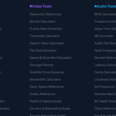
Video Tools
Audio Tool
Resolution Reference
BPM Calculato
Bitrate Calculator
Frequency Cal
or
Frame Rate Converter
Delay Time Cal
s
Timecode Calculator
dB Converter
Aspect Ratio Calculator
Audio File Size
File Size Estimator
Note Frequenc
ns
Speed & Slow-Mo Calculator
Decibel Refer
Storage Planner
Latency Calcul
r
Subtitle Time Converter
Cents Calculat
e
Bandwidth Calculator
Loudness Stan
Color Space Reference
EQ Frequency
Codec Reference
Sample Rate C
tor
Platform Specs Guide
Bit Depth Anal
nerator
Chroma Subsampling Guide
Chord Referen
Screen Recording Guide
Key & Scale R