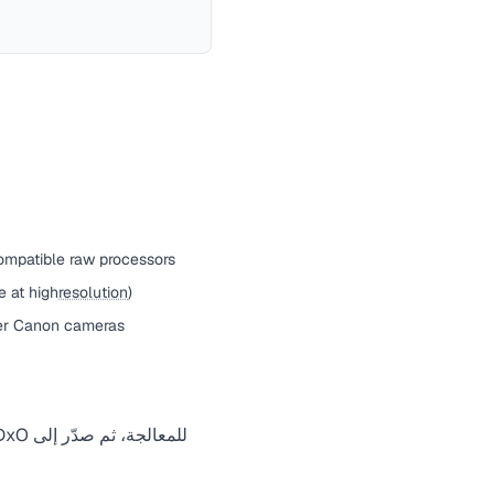
ompatible raw processors
e at high
resolution
)
er Canon cameras