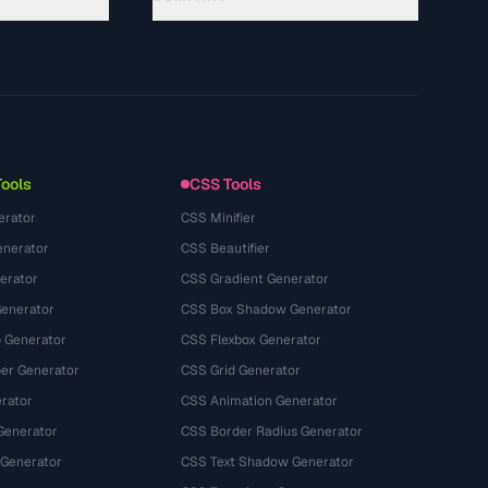
About
Technology
سياسة الخصوصية
شروط الخدمة
Tools
CSS Tools
erator
CSS Minifier
nerator
CSS Beautifier
erator
CSS Gradient Generator
Generator
CSS Box Shadow Generator
 Generator
CSS Flexbox Generator
r Generator
CSS Grid Generator
rator
CSS Animation Generator
Generator
CSS Border Radius Generator
 Generator
CSS Text Shadow Generator