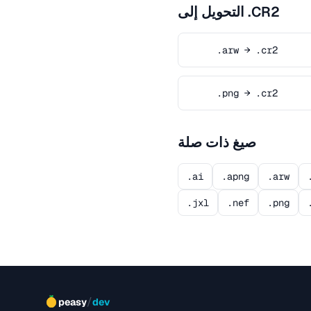
التحويل إلى .CR2
.arw → .cr2
.png → .cr2
صيغ ذات صلة
.ai
.apng
.arw
.jxl
.nef
.png
/
peasy
dev