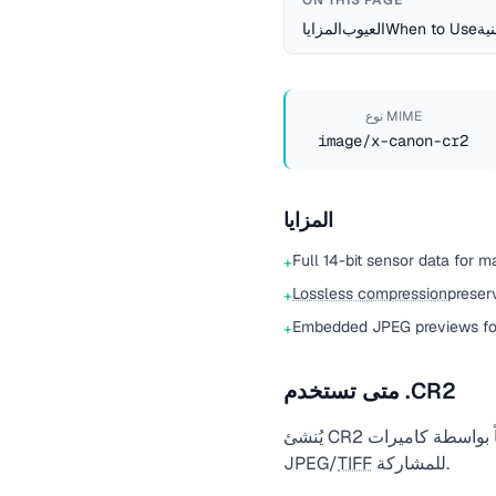
ON THIS PAGE
نية
When to Use
العيوب
المزايا
نوع MIME
image/x-canon-cr2
المزايا
Full 14-bit sensor data for m
+
Lossless compression
preser
+
Embedded JPEG previews for
+
متى تستخدم .CR2
يُنشئ CR2 تلقائياً بواسطة كاميرات Canon EOS. استخدم Adobe Camera Raw أو Lightroom أو DxO للمعالجة، ثم صدّر إلى
للمشاركة.
TIFF
JPEG/