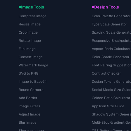
Image Tools
Design Tools
Compress Image
Color Palette Generator
Resize Image
Type Scale Generator
Crop Image
Spacing Scale Generat
Rotate Image
Responsive Breakpoint
Flip Image
Aspect Ratio Calculator
Convert Image
Color Shade Generator
Watermark Image
Font Pairing Suggestio
SVG to PNG
Contrast Checker
Image to Base64
Design Tokens Generato
Round Corners
Social Media Size Guid
Add Border
Golden Ratio Calculator
Image Filters
App Icon Size Guide
Adjust Image
Shadow System Genera
Blur Image
Multi-Stop Gradient Ge
Sharpen Image
CSS Pattern Generator