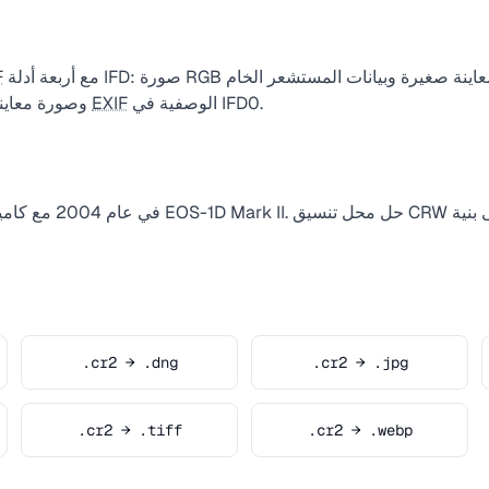
مع أربعة أدلة IFD: صورة RGB مصغرة وصورة معاينة صغيرة وبيانات المستشعر الخام (JPEG
F
الوصفية في IFD0.
EXIF
بدون فقد) وصورة معاينة أكبر. تُخزّن بيانات
.cr2 → .dng
.cr2 → .jpg
.cr2 → .tiff
.cr2 → .webp