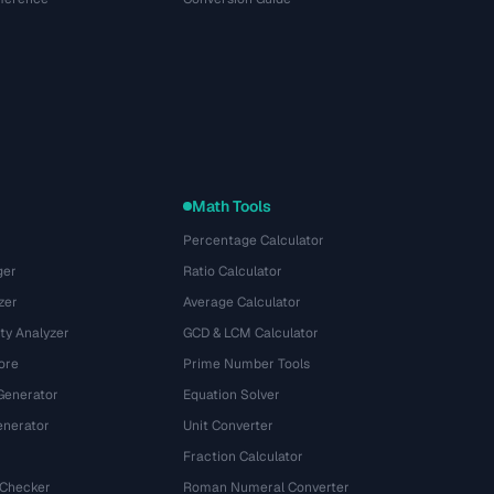
Math Tools
Percentage Calculator
ger
Ratio Calculator
zer
Average Calculator
ty Analyzer
GCD & LCM Calculator
ore
Prime Number Tools
Generator
Equation Solver
nerator
Unit Converter
Fraction Calculator
 Checker
Roman Numeral Converter