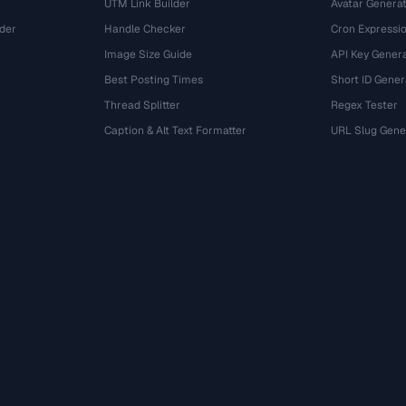
UTM Link Builder
Avatar Genera
der
Handle Checker
Cron Expressio
Image Size Guide
API Key Gener
Best Posting Times
Short ID Gener
Thread Splitter
Regex Tester
r
Caption & Alt Text Formatter
URL Slug Gene