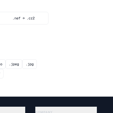
.nef → .cr2
co
.jpeg
.jpg
f
COMPANY