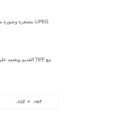
مع
TIFF
قدمت Canon تنسيق CR2 في عام 2004 مع كاميرا EOS-1D Mark II. حل محل تنسيق CRW القديم ويعتمد على بنية
.cr2 → .nef