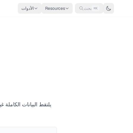
بحث
Resources
الأدوات
⌘K