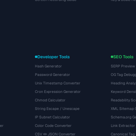
Developer Tools
SEO Tools
Hash Generator
SERP Preview
Password Generator
OG Tag Debug
Unix Timestamp Converter
Heading Analy
Cron Expression Generator
Keyword Densi
Chmod Calculator
Readability Sc
String Escape / Unescape
XML Sitemap 
IP Subnet Calculator
Schema.org Ge
er
Color Code Converter
Link Extractor
CSV ↔ JSON Converter
Canonical Tag