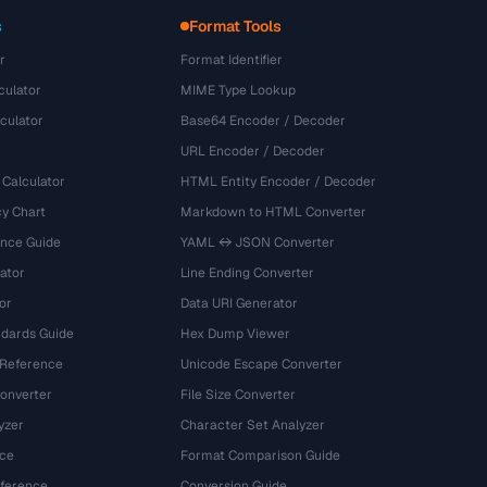
s
Format Tools
r
Format Identifier
culator
MIME Type Lookup
culator
Base64 Encoder / Decoder
URL Encoder / Decoder
 Calculator
HTML Entity Encoder / Decoder
y Chart
Markdown to HTML Converter
ence Guide
YAML ↔ JSON Converter
ator
Line Ending Converter
or
Data URI Generator
dards Guide
Hex Dump Viewer
 Reference
Unicode Escape Converter
onverter
File Size Converter
yzer
Character Set Analyzer
ce
Format Comparison Guide
eference
Conversion Guide