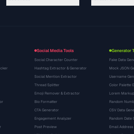
API Documentation
الأدلة
(140)
OpenAPI Spec
المسرد
(65)
llms.txt
حالات الاستخدام
(302)
Embed Widget
صيغ الملفات
(131)
التحويلات
(1484)
Social Media Tools
Generator 
Social Character Counter
Fake Data Gen
cker
Hashtag Extractor & Generator
Mock JSON Ge
Social Mention Extractor
Username Gen
Thread Splitter
Color Palette 
Emoji Remover & Extractor
Lorem Markup
or
Bio Formatter
Random Numbe
CTA Generator
CSV Data Gene
Engagement Analyzer
Random Date 
r
Post Preview
Email Address