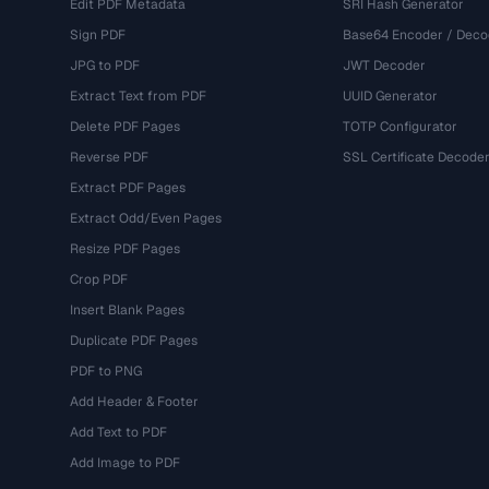
Edit PDF Metadata
SRI Hash Generator
Sign PDF
Base64 Encoder / Deco
JPG to PDF
JWT Decoder
Extract Text from PDF
UUID Generator
Delete PDF Pages
TOTP Configurator
Reverse PDF
SSL Certificate Decode
Extract PDF Pages
Extract Odd/Even Pages
Resize PDF Pages
Crop PDF
Insert Blank Pages
Duplicate PDF Pages
PDF to PNG
Add Header & Footer
Add Text to PDF
Add Image to PDF