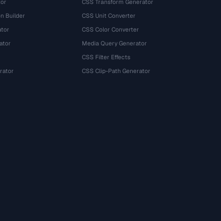
tor
CSS Transform Generator
n Builder
CSS Unit Converter
ator
CSS Color Converter
ator
Media Query Generator
CSS Filter Effects
rator
CSS Clip-Path Generator