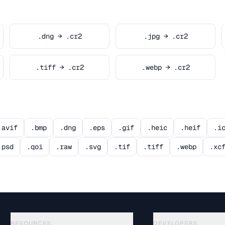
.dng → .cr2
.jpg → .cr2
.tiff → .cr2
.webp → .cr2
.avif
.bmp
.dng
.eps
.gif
.heic
.heif
.i
.psd
.qoi
.raw
.svg
.tif
.tiff
.webp
.xc
RESOURCES
DEVELOPERS