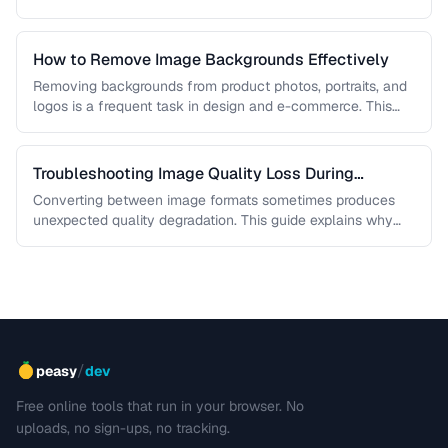
workflows …
How to Remove Image Backgrounds Effectively
Removing backgrounds from product photos, portraits, and
logos is a frequent task in design and e-commerce. This
guide covers techniques …
Troubleshooting Image Quality Loss During
Conversion
Converting between image formats sometimes produces
unexpected quality degradation. This guide explains why
quality loss happens and how to minimize …
/
peasy
dev
Free online tools that run in your browser. No
uploads, no sign-ups, no tracking.