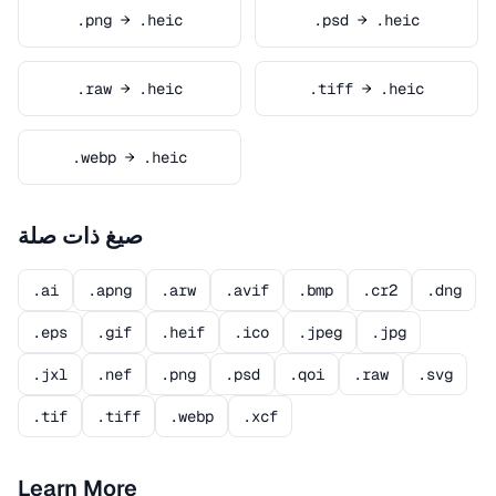
.png → .heic
.psd → .heic
.raw → .heic
.tiff → .heic
.webp → .heic
صيغ ذات صلة
.ai
.apng
.arw
.avif
.bmp
.cr2
.dng
.eps
.gif
.heif
.ico
.jpeg
.jpg
.jxl
.nef
.png
.psd
.qoi
.raw
.svg
.tif
.tiff
.webp
.xcf
Learn More