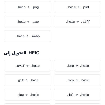
.heic → .png
.heic → .psd
.heic → .raw
.heic → .tiff
.heic → .webp
التحويل إلى .HEIC
.avif → .heic
.bmp → .heic
.gif → .heic
.ico → .heic
.jpg → .heic
.jxl → .heic