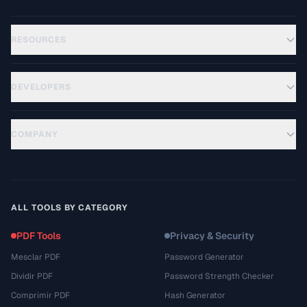
RESOURCES
DEVELOPERS
COMPANY
ALL TOOLS BY CATEGORY
PDF Tools
Privacy & Security
Mesclar PDF
Password Generator
Dividir PDF
Password Strength Checker
Comprimir PDF
Hash Generator