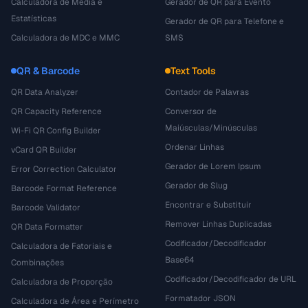
Calculadora de Média e
Gerador de QR para Evento
Estatísticas
Gerador de QR para Telefone e
Calculadora de MDC e MMC
SMS
QR & Barcode
Text Tools
QR Data Analyzer
Contador de Palavras
QR Capacity Reference
Conversor de
Maiúsculas/Minúsculas
Wi-Fi QR Config Builder
Ordenar Linhas
vCard QR Builder
Gerador de Lorem Ipsum
Error Correction Calculator
Gerador de Slug
Barcode Format Reference
Encontrar e Substituir
Barcode Validator
Remover Linhas Duplicadas
QR Data Formatter
Codificador/Decodificador
Calculadora de Fatoriais e
Base64
Combinações
Codificador/Decodificador de URL
Calculadora de Proporção
Formatador JSON
Calculadora de Área e Perímetro