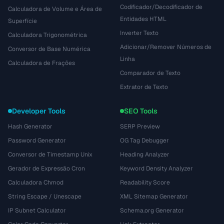
Codificador/Decodificador de
Calculadora de Volume e Área de
Entidades HTML
Superfície
Inverter Texto
Calculadora Trigonométrica
Adicionar/Remover Números de
Conversor de Base Numérica
Linha
Calculadora de Frações
Comparador de Texto
Extrator de Texto
Developer Tools
SEO Tools
Hash Generator
SERP Preview
Password Generator
OG Tag Debugger
Conversor de Timestamp Unix
Heading Analyzer
Gerador de Expressão Cron
Keyword Density Analyzer
Calculadora Chmod
Readability Score
String Escape / Unescape
XML Sitemap Generator
IP Subnet Calculator
Schema.org Generator