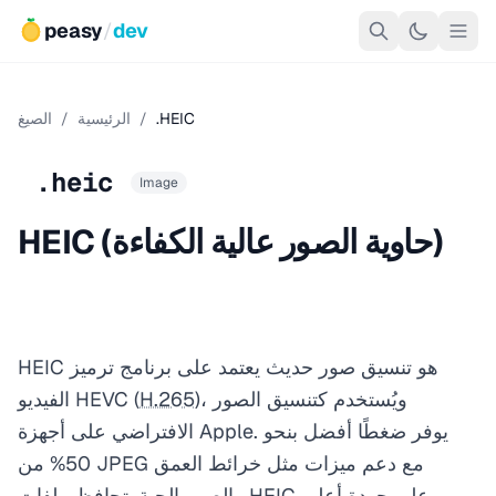
peasy
/
dev
.HEIC
/
الرئيسية
/
الصيغ
.heic
Image
HEIC (حاوية الصور عالية الكفاءة)
HEIC هو تنسيق صور حديث يعتمد على برنامج ترميز
)، ويُستخدم كتنسيق الصور
H.265
الفيديو HEVC (
الافتراضي على أجهزة Apple. يوفر ضغطًا أفضل بنحو
50% من JPEG مع دعم ميزات مثل خرائط العمق
والصور الحية. تحافظ ملفات HEIC على جودة أعلى