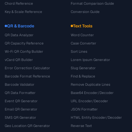
Chord Reference
Format Comparison Guide
Key & Scale Reference
Conversion Guide
QR & Barcode
Text Tools
QR Data Analyzer
Word Counter
QR Capacity Reference
Case Converter
Wi-Fi QR Config Builder
Sort Lines
vCard QR Builder
Lorem Ipsum Generator
Error Correction Calculator
Slug Generator
Barcode Format Reference
Find & Replace
Barcode Validator
Remove Duplicate Lines
QR Data Formatter
Base64 Encoder/Decoder
Event QR Generator
URL Encoder/Decoder
Email QR Generator
JSON Formatter
SMS QR Generator
HTML Entity Encoder/Decoder
Geo Location QR Generator
Reverse Text