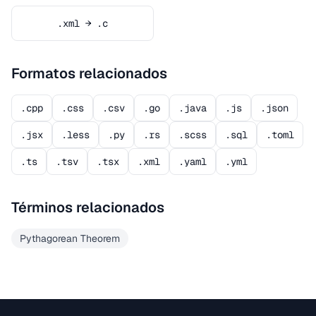
.xml → .c
Formatos relacionados
.cpp
.css
.csv
.go
.java
.js
.json
.jsx
.less
.py
.rs
.scss
.sql
.toml
.ts
.tsv
.tsx
.xml
.yaml
.yml
Términos relacionados
Pythagorean Theorem