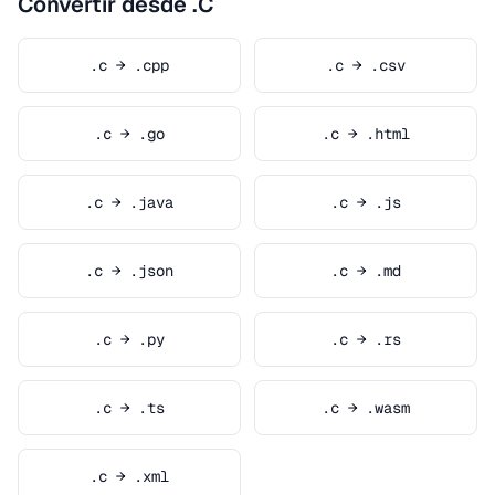
Convertir desde .C
.c → .cpp
.c → .csv
.c → .go
.c → .html
.c → .java
.c → .js
.c → .json
.c → .md
.c → .py
.c → .rs
.c → .ts
.c → .wasm
.c → .xml