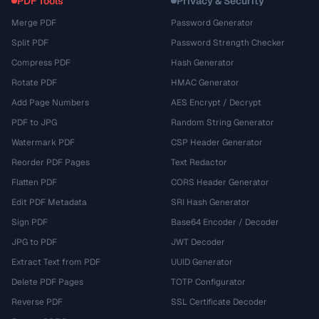
PDF Tools
Privacy & Security
Merge PDF
Password Generator
Split PDF
Password Strength Checker
Compress PDF
Hash Generator
Rotate PDF
HMAC Generator
Add Page Numbers
AES Encrypt / Decrypt
PDF to JPG
Random String Generator
Watermark PDF
CSP Header Generator
Reorder PDF Pages
Text Redactor
Flatten PDF
CORS Header Generator
Edit PDF Metadata
SRI Hash Generator
Sign PDF
Base64 Encoder / Decoder
JPG to PDF
JWT Decoder
Extract Text from PDF
UUID Generator
Delete PDF Pages
TOTP Configurator
Reverse PDF
SSL Certificate Decoder