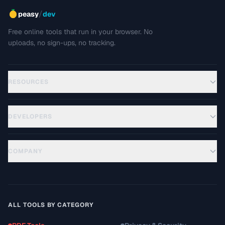
/
peasy
dev
Free online tools that run in your browser. No
uploads, no sign-ups, no tracking.
RESOURCES
DEVELOPERS
COMPANY
ALL TOOLS BY CATEGORY