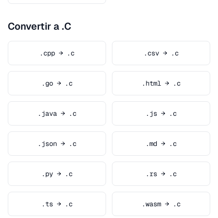
Convertir a .C
.cpp → .c
.csv → .c
.go → .c
.html → .c
.java → .c
.js → .c
.json → .c
.md → .c
.py → .c
.rs → .c
.ts → .c
.wasm → .c