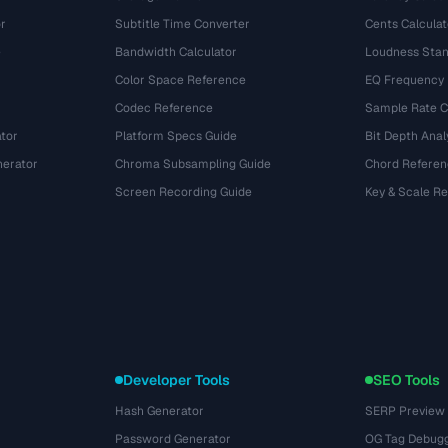
r
Subtitle Time Converter
Cents Calculat
e
Bandwidth Calculator
Loudness Stan
Color Space Reference
EQ Frequency
Codec Reference
Sample Rate C
tor
Platform Specs Guide
Bit Depth Anal
nerator
Chroma Subsampling Guide
Chord Referen
Screen Recording Guide
Key & Scale R
Developer Tools
SEO Tools
Hash Generator
SERP Preview
Password Generator
OG Tag Debug