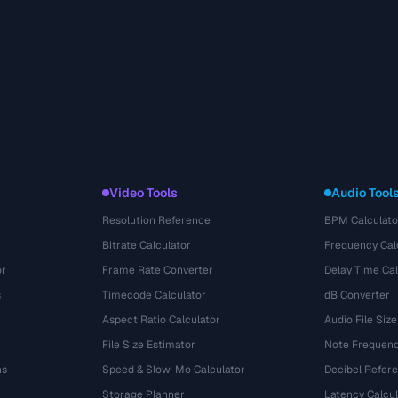
Video Tools
Audio Tool
Resolution Reference
BPM Calculato
Bitrate Calculator
Frequency Cal
or
Frame Rate Converter
Delay Time Cal
s
Timecode Calculator
dB Converter
Aspect Ratio Calculator
Audio File Size
File Size Estimator
Note Frequenc
ns
Speed & Slow-Mo Calculator
Decibel Refer
Storage Planner
Latency Calcul