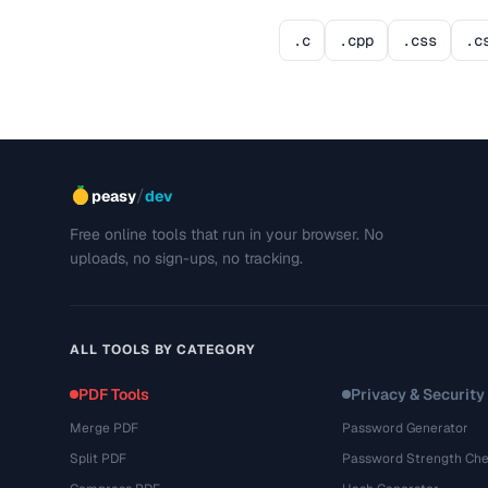
.c
.cpp
.css
.c
/
peasy
dev
Free online tools that run in your browser. No
uploads, no sign-ups, no tracking.
ALL TOOLS BY CATEGORY
PDF Tools
Privacy & Security
Merge PDF
Password Generator
Split PDF
Password Strength Che