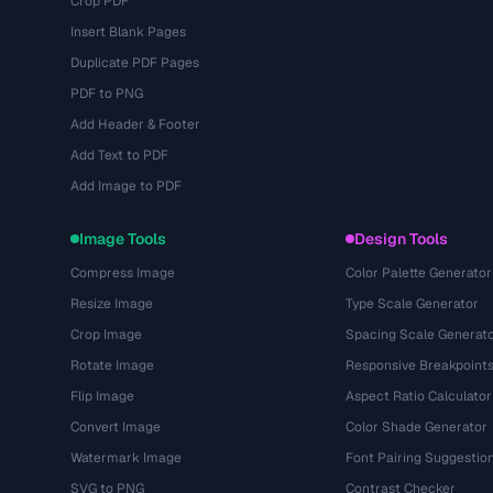
Crop PDF
Insert Blank Pages
Duplicate PDF Pages
PDF to PNG
Add Header & Footer
Add Text to PDF
Add Image to PDF
Image Tools
Design Tools
Compress Image
Color Palette Generator
Resize Image
Type Scale Generator
Crop Image
Spacing Scale Generat
Rotate Image
Responsive Breakpoint
Flip Image
Aspect Ratio Calculator
Convert Image
Color Shade Generator
Watermark Image
Font Pairing Suggestio
SVG to PNG
Contrast Checker