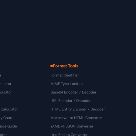
s
Format Tools
r
Format Identifier
culator
MIME Type Lookup
culator
Base64 Encoder / Decoder
URL Encoder / Decoder
 Calculator
HTML Entity Encoder / Decoder
y Chart
Markdown to HTML Converter
ence Guide
YAML ↔ JSON Converter
ator
Line Ending Converter