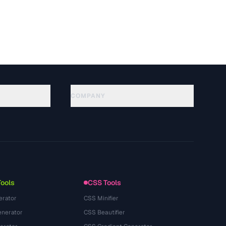
COMPANY
About
Technology
Política de privacidad
Términos de servicio
Tools
CSS Tools
erator
CSS Minifier
nerator
CSS Beautifier