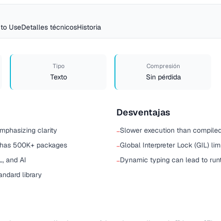
to Use
Detalles técnicos
Historia
Tipo
Compresión
Texto
Sin pérdida
Desventajas
mphasizing clarity
Slower execution than compiled
−
 has 500K+ packages
Global Interpreter Lock (GIL) l
−
L, and AI
Dynamic typing can lead to runt
−
andard library