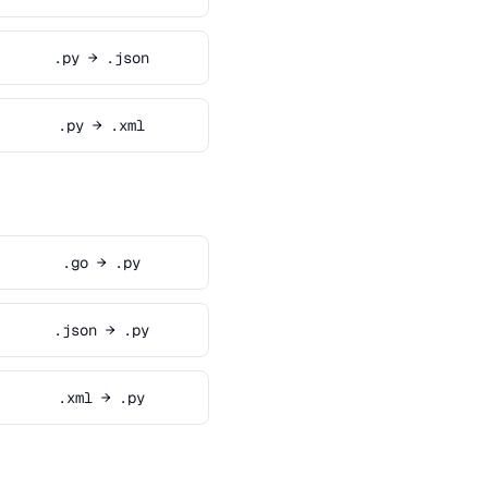
.py → .json
.py → .xml
.go → .py
.json → .py
.xml → .py