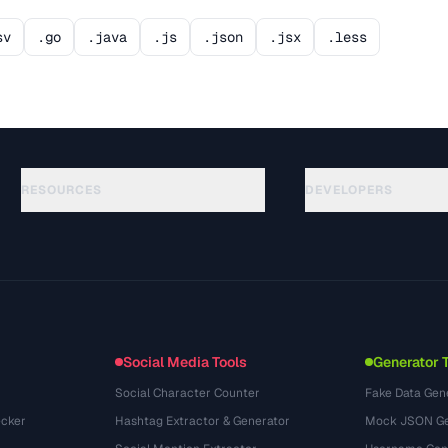
sv
.go
.java
.js
.json
.jsx
.less
RESOURCES
DEVELOPERS
Guías
API Documentation
(76)
Glosario
OpenAPI Spec
(65)
Casos de uso
llms.txt
(302)
Formatos de archivo
Embed Widget
(131)
Conversiones
(1484)
Social Media Tools
Generator 
Social Character Counter
Fake Data Gen
cker
Hashtag Extractor & Generator
Mock JSON Ge