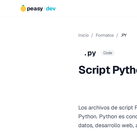
peasy
/
dev
Inicio
/
Formatos
/
.PY
.py
Code
Script Pyt
Los archivos de script 
Python. Python es conoc
datos, desarrollo web, a