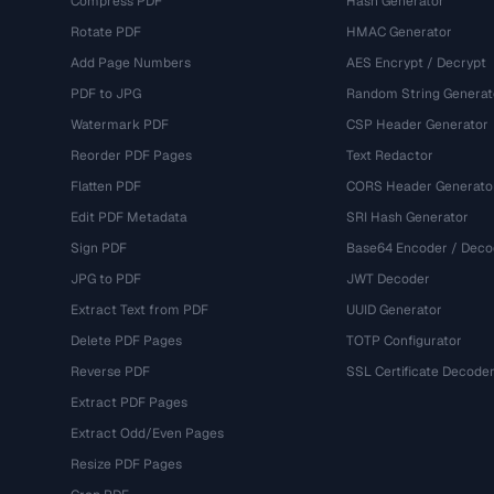
Compress PDF
Hash Generator
Rotate PDF
HMAC Generator
Add Page Numbers
AES Encrypt / Decrypt
PDF to JPG
Random String Generat
Watermark PDF
CSP Header Generator
Reorder PDF Pages
Text Redactor
Flatten PDF
CORS Header Generato
Edit PDF Metadata
SRI Hash Generator
Sign PDF
Base64 Encoder / Deco
JPG to PDF
JWT Decoder
Extract Text from PDF
UUID Generator
Delete PDF Pages
TOTP Configurator
Reverse PDF
SSL Certificate Decode
Extract PDF Pages
Extract Odd/Even Pages
Resize PDF Pages