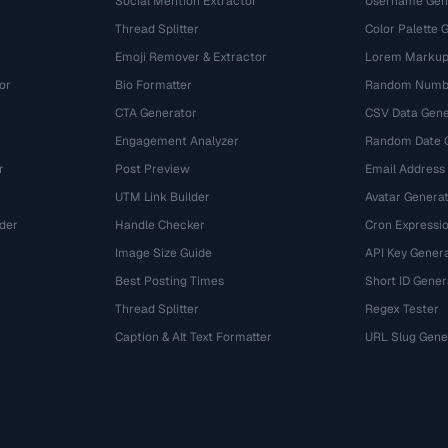
Social Mention Extractor
Username Gen
Thread Splitter
Color Palette 
Emoji Remover & Extractor
Lorem Markup
or
Bio Formatter
Random Numbe
CTA Generator
CSV Data Gene
Engagement Analyzer
Random Date 
r
Post Preview
Email Address
UTM Link Builder
Avatar Genera
der
Handle Checker
Cron Expressio
Image Size Guide
API Key Gener
Best Posting Times
Short ID Gener
Thread Splitter
Regex Tester
r
Caption & Alt Text Formatter
URL Slug Gene