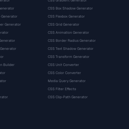
erator
CSS Gradient Generator
Generator
CSS Box Shadow Generator
 Generator
CSS Flexbox Generator
r Generator
CSS Grid Generator
rator
CSS Animation Generator
Generator
CSS Border Radius Generator
 Generator
CSS Text Shadow Generator
tor
CSS Transform Generator
n Builder
CSS Unit Converter
ator
CSS Color Converter
ator
Media Query Generator
CSS Filter Effects
rator
CSS Clip-Path Generator