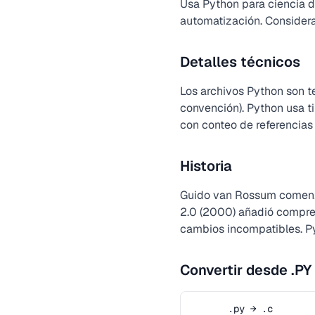
Usa Python para ciencia d
automatización. Considera
Detalles técnicos
Los archivos Python son t
convención). Python usa t
con conteo de referencias
Historia
Guido van Rossum comenzó 
2.0 (2000) añadió compren
cambios incompatibles. P
Convertir desde .PY
.py → .c