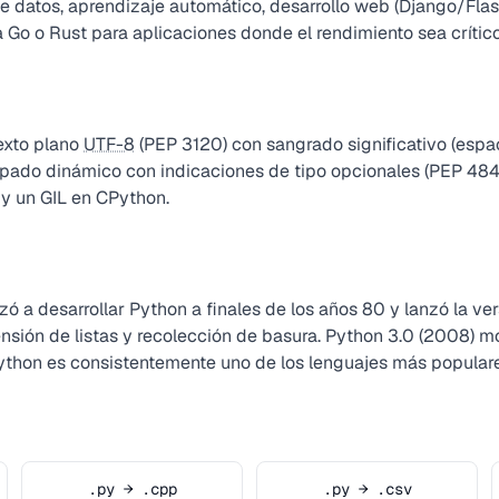
e datos, aprendizaje automático, desarrollo web (Django/Flask
 Go o Rust para aplicaciones donde el rendimiento sea crítico
exto plano
UTF-8
(PEP 3120) con sangrado significativo (espa
ipado dinámico con indicaciones de tipo opcionales (PEP 484
 y un GIL en CPython.
a desarrollar Python a finales de los años 80 y lanzó la vers
sión de listas y recolección de basura. Python 3.0 (2008) m
ython es consistentemente uno de los lenguajes más popular
.py → .cpp
.py → .csv