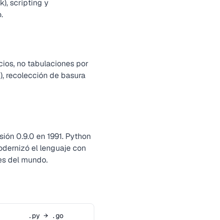
), scripting y
.
cios, no tabulaciones por
), recolección de basura
ión 0.9.0 en 1991. Python
odernizó el lenguaje con
es del mundo.
.py → .go