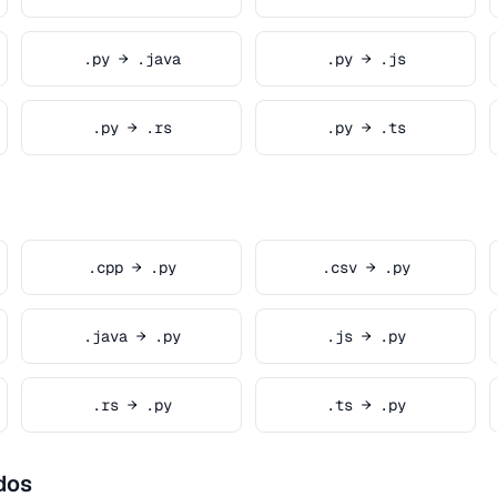
.py → .java
.py → .js
.py → .rs
.py → .ts
.cpp → .py
.csv → .py
.java → .py
.js → .py
.rs → .py
.ts → .py
dos