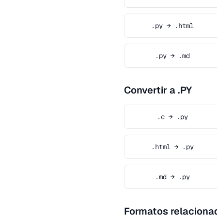
.py → .html
.py → .md
Convertir a .PY
.c → .py
.html → .py
.md → .py
Formatos relaciona