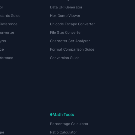
or
Data URI Generator
dards Guide
Hex Dump Viewer
 Reference
Unicode Escape Converter
onverter
File Size Converter
yzer
Character Set Analyzer
ce
Format Comparison Guide
eference
Conversion Guide
Math Tools
Percentage Calculator
ger
Ratio Calculator