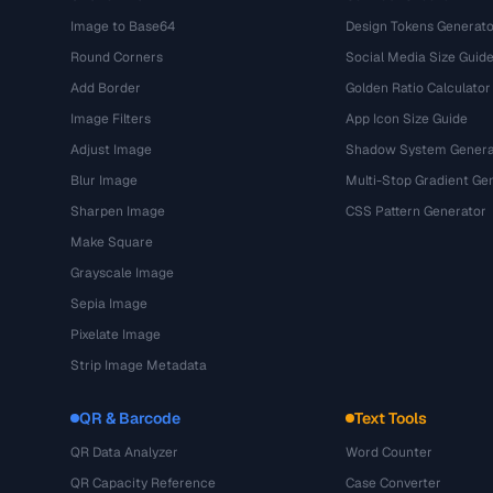
Image to Base64
Design Tokens Generato
Round Corners
Social Media Size Guid
Add Border
Golden Ratio Calculator
Image Filters
App Icon Size Guide
Adjust Image
Shadow System Genera
Blur Image
Multi-Stop Gradient Ge
Sharpen Image
CSS Pattern Generator
Make Square
Grayscale Image
Sepia Image
Pixelate Image
Strip Image Metadata
QR & Barcode
Text Tools
QR Data Analyzer
Word Counter
QR Capacity Reference
Case Converter