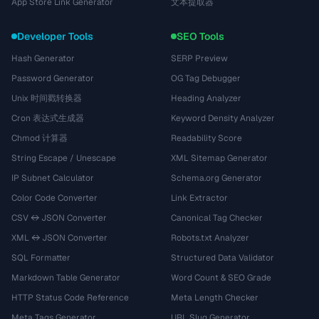
App Store Link Generator
文本提取器
Developer Tools
SEO Tools
Hash Generator
SERP Preview
Password Generator
OG Tag Debugger
Unix 时间戳转换器
Heading Analyzer
Cron 表达式生成器
Keyword Density Analyzer
Chmod 计算器
Readability Score
String Escape / Unescape
XML Sitemap Generator
IP Subnet Calculator
Schema.org Generator
Color Code Converter
Link Extractor
CSV ↔ JSON Converter
Canonical Tag Checker
XML ↔ JSON Converter
Robots.txt Analyzer
SQL Formatter
Structured Data Validator
Markdown Table Generator
Word Count & SEO Grade
HTTP Status Code Reference
Meta Length Checker
Meta Tags Generator
URL Slug Generator