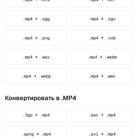
.mp4 → .ogg
.mp4 → .ogv
.mp4 → .png
.mp4 → .vob
.mp4 → .wav
.mp4 → .webm
.mp4 → .webp
.mp4 → .wmv
Конвертировать в .MP4
.3gp → .mp4
.aac → .mp4
.apng → .mp4
.avi → .mp4