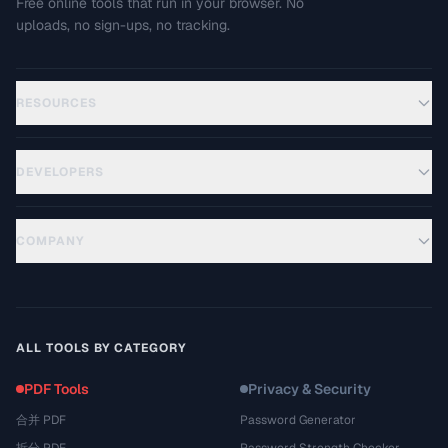
Free online tools that run in your browser. No
uploads, no sign-ups, no tracking.
RESOURCES
DEVELOPERS
COMPANY
ALL TOOLS BY CATEGORY
PDF Tools
Privacy & Security
合并 PDF
Password Generator