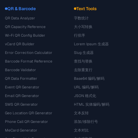
QR & Barcode
Text Tools
QR Data Analyzer
字数统计
QR Capacity Reference
大小写转换
Wi-Fi QR Config Builder
行排序
vCard QR Builder
Lorem Ipsum 生成器
Error Correction Calculator
Slug 生成器
Barcode Format Reference
查找与替换
Barcode Validator
去除重复行
QR Data Formatter
Base64 编码/解码
Event QR Generator
URL 编码/解码
Email QR Generator
JSON 格式化
SMS QR Generator
HTML 实体编码/解码
Geo Location QR Generator
文本反转
Phone Call QR Generator
添加/移除行号
MeCard Generator
文本对比