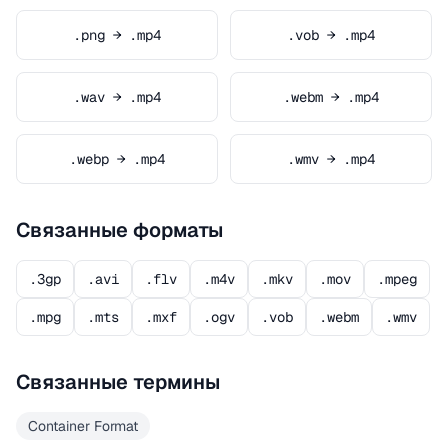
.png → .mp4
.vob → .mp4
.wav → .mp4
.webm → .mp4
.webp → .mp4
.wmv → .mp4
Связанные форматы
.3gp
.avi
.flv
.m4v
.mkv
.mov
.mpeg
.mpg
.mts
.mxf
.ogv
.vob
.webm
.wmv
Связанные термины
Container Format