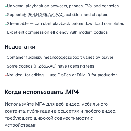
Universal playback on browsers, phones, TVs, and consoles
+
Supports
H.264
,
H.265
,
AV1
,
AAC
, subtitles, and chapters
+
Streamable — can start playback before download completes
+
Excellent compression efficiency with modern codecs
+
Недостатки
Container flexibility means
codec
support varies by player
−
Some codecs (
H.265
,
AAC
) have licensing fees
−
Not ideal for editing — use ProRes or DNxHR for production
−
Когда использовать .MP4
Используйте MP4 для веб-видео, мобильного
контента, публикации в соцсетях и любого видео,
требующего широкой совместимости с
устройствами.