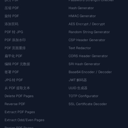
拆分 PDF
Password Strength Checker
压缩 PDF
Hash Generator
旋转 PDF
HMAC Generator
添加页码
AES Encrypt / Decrypt
PDF 转 JPG
Random String Generator
PDF 添加水印
CSP Header Generator
PDF 页面重排
Text Redactor
扁平化 PDF
CORS Header Generator
编辑 PDF 元数据
SRI Hash Generator
签署 PDF
Base64 Encoder / Decoder
JPG 转 PDF
JWT 解码器
从 PDF 提取文本
UUID 生成器
Delete PDF Pages
TOTP Configurator
Reverse PDF
SSL Certificate Decoder
Extract PDF Pages
Extract Odd/Even Pages