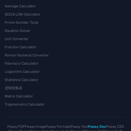
Average Calculator
GCD & LCM Calculator
Prime Number Tools
Equation Solver
Unit Converter
Fraction Calculator
Roman Numeral Converter
Fibonacci Calculator
Logarithm Calculator
Statistics Calculator
进制转换器
Matrix Calculator
Trigonometry Calculator
Peasy PDF
Peasy Image
Peasy Formats
Peasy Text
Peasy Dev
Peasy CSS