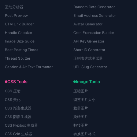
互动分析器
Random Date Generator
Post Preview
Email Address Generator
UTM Link Builder
Avatar Generator
Handle Checker
Cron Expression Builder
Image Size Guide
API Key Generator
Best Posting Times
Short ID Generator
Thread Splitter
正则表达式测试器
Caption & Alt Text Formatter
URL Slug Generator
CSS Tools
Image Tools
CSS 压缩
压缩图片
CSS 美化
调整图片大小
CSS 渐变生成器
裁剪图片
CSS 阴影生成器
旋转图片
CSS Flexbox 生成器
翻转图片
CSS Grid 生成器
转换图片格式