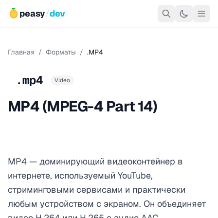
peasy
/
dev
Главная
/
Форматы
/
.MP4
.mp4
Video
MP4 (MPEG-4 Part 14)
MP4 — доминирующий видеоконтейнер в
интернете, используемый YouTube,
стриминговыми сервисами и практически
любым устройством с экраном. Он объединяет
видео
H.264
или
H.265
с аудио
AAC
,