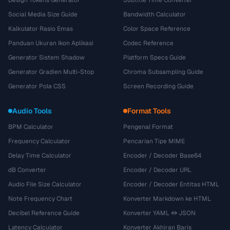
Design Tokens Generator
Subtitle Time Converter
Social Media Size Guide
Bandwidth Calculator
Kalkulator Rasio Emas
Color Space Reference
Panduan Ukuran Ikon Aplikasi
Codec Reference
Generator Sistem Shadow
Platform Specs Guide
Generator Gradien Multi-Stop
Chroma Subsampling Guide
Generator Pola CSS
Screen Recording Guide
Audio Tools
Format Tools
BPM Calculator
Pengenal Format
Frequency Calculator
Pencarian Tipe MIME
Delay Time Calculator
Encoder / Decoder Base64
dB Converter
Encoder / Decoder URL
Audio File Size Calculator
Encoder / Decoder Entitas HTML
Note Frequency Chart
Konverter Markdown ke HTML
Decibel Reference Guide
Konverter YAML ↔ JSON
Latency Calculator
Konverter Akhiran Baris