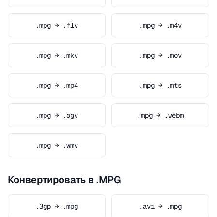
.mpg → .flv
.mpg → .m4v
.mpg → .mkv
.mpg → .mov
.mpg → .mp4
.mpg → .mts
.mpg → .ogv
.mpg → .webm
.mpg → .wmv
Конвертировать в .MPG
.3gp → .mpg
.avi → .mpg