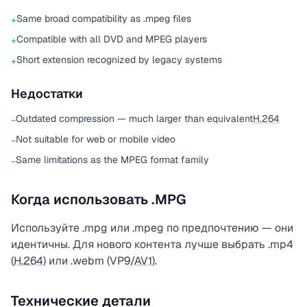
Same broad compatibility as .mpeg files
+
Compatible with all DVD and MPEG players
+
Short extension recognized by legacy systems
+
Недостатки
Outdated compression — much larger than equivalent
H.264
−
Not suitable for web or mobile video
−
Same limitations as the MPEG format family
−
Когда использовать .MPG
Используйте .mpg или .mpeg по предпочтению — они
идентичны. Для нового контента лучше выбрать .mp4
(
H.264
) или .webm (VP9/
AV1
).
Технические детали