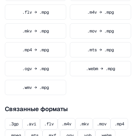
.flv → .mpg
.m4v → .mpg
.mkv → .mpg
.mov → .mpg
.mp4 → .mpg
.mts → .mpg
.ogv → .mpg
.webm → .mpg
.wmv → .mpg
Связанные форматы
.3gp
.avi
.flv
.m4v
.mkv
.mov
.mp4
.mpeg
.mts
.mxf
.ogv
.vob
.webm