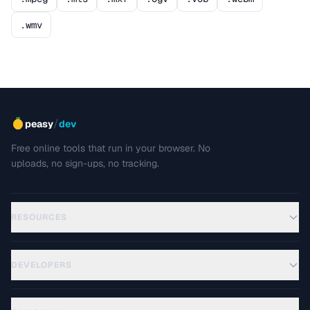
.wmv
/
peasy
dev
Free online tools that run in your browser. No
uploads, no sign-ups, no tracking.
RESOURCES
DEVELOPERS