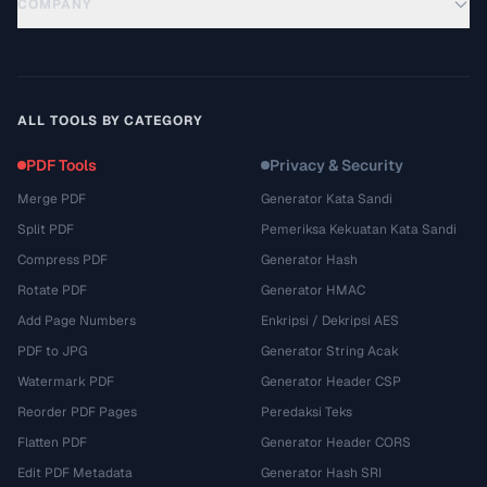
COMPANY
ALL TOOLS BY CATEGORY
PDF Tools
Privacy & Security
Merge PDF
Generator Kata Sandi
Split PDF
Pemeriksa Kekuatan Kata Sandi
Compress PDF
Generator Hash
Rotate PDF
Generator HMAC
Add Page Numbers
Enkripsi / Dekripsi AES
PDF to JPG
Generator String Acak
Watermark PDF
Generator Header CSP
Reorder PDF Pages
Peredaksi Teks
Flatten PDF
Generator Header CORS
Edit PDF Metadata
Generator Hash SRI