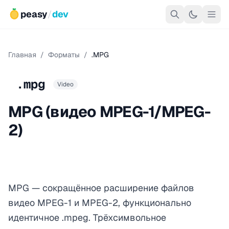
peasy
/
dev
Главная
/
Форматы
/
.MPG
.mpg
Video
MPG (видео MPEG-1/MPEG-
2)
MPG — сокращённое расширение файлов
видео MPEG-1 и MPEG-2, функционально
идентичное .mpeg. Трёхсимвольное