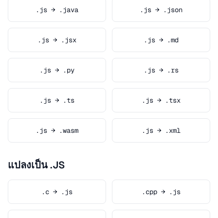
.js → .java
.js → .json
.js → .jsx
.js → .md
.js → .py
.js → .rs
.js → .ts
.js → .tsx
.js → .wasm
.js → .xml
แปลงเป็น .JS
.c → .js
.cpp → .js