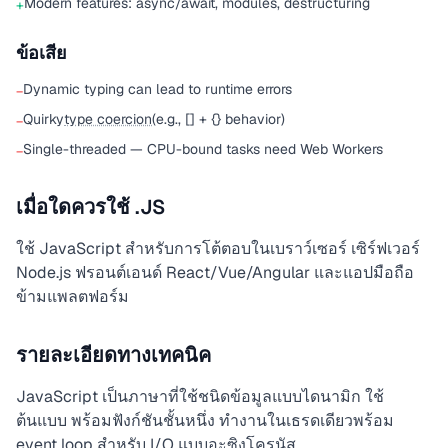
Modern features: async/await, modules, destructuring
+
ข้อเสีย
Dynamic typing can lead to runtime errors
−
Quirky
type coercion
(e.g., [] + {} behavior)
−
Single-threaded — CPU-bound tasks need Web Workers
−
เมื่อใดควรใช้ .JS
ใช้ JavaScript สำหรับการโต้ตอบในเบราว์เซอร์ เซิร์ฟเวอร์
Node.js ฟรอนต์เอนด์ React/Vue/Angular และแอปมือถือ
ข้ามแพลตฟอร์ม
รายละเอียดทางเทคนิค
JavaScript เป็นภาษาที่ใช้ชนิดข้อมูลแบบไดนามิก ใช้
ต้นแบบ พร้อมฟังก์ชันชั้นหนึ่ง ทำงานในเธรดเดียวพร้อม
event loop สำหรับ I/O แบบอะซิงโครนัส