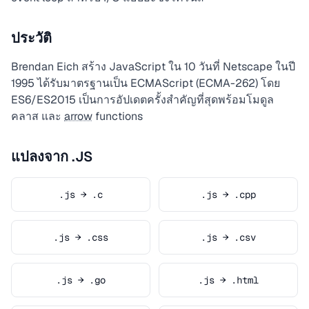
ประวัติ
Brendan Eich สร้าง JavaScript ใน 10 วันที่ Netscape ในปี
1995 ได้รับมาตรฐานเป็น ECMAScript (ECMA-262) โดย
ES6/ES2015 เป็นการอัปเดตครั้งสำคัญที่สุดพร้อมโมดูล
คลาส และ
arrow
functions
แปลงจาก .JS
.js → .c
.js → .cpp
.js → .css
.js → .csv
.js → .go
.js → .html