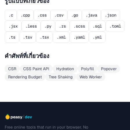
รูปแบบที่เกี่ยวข้อง
.c
.cpp
.css
.csv
.go
.java
.json
.jsx
.less
.py
.rs
.scss
.sql
.toml
.ts
.tsv
.tsx
.xml
.yaml
.yml
คำศัพท์ที่เกี่ยวข้อง
CSR
CSS Paint API
Hydration
Polyfill
Popover
Rendering Budget
Tree Shaking
Web Worker
/
peasy
dev
Free online tools that run in your browser. No