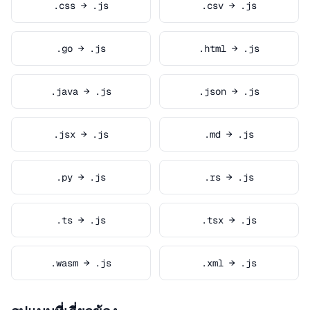
.css → .js
.csv → .js
.go → .js
.html → .js
.java → .js
.json → .js
.jsx → .js
.md → .js
.py → .js
.rs → .js
.ts → .js
.tsx → .js
.wasm → .js
.xml → .js