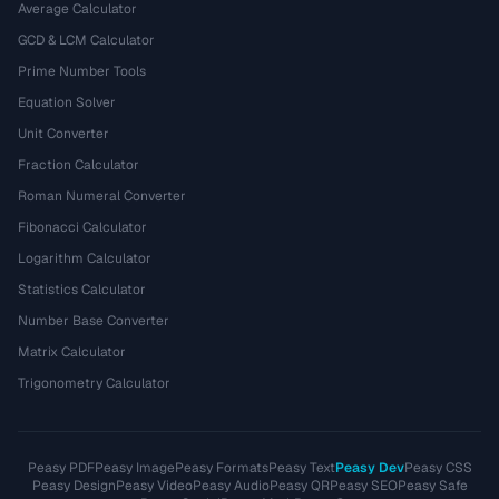
Average Calculator
GCD & LCM Calculator
Prime Number Tools
Equation Solver
Unit Converter
Fraction Calculator
Roman Numeral Converter
Fibonacci Calculator
Logarithm Calculator
Statistics Calculator
Number Base Converter
Matrix Calculator
Trigonometry Calculator
Peasy PDF
Peasy Image
Peasy Formats
Peasy Text
Peasy Dev
Peasy CSS
Peasy Design
Peasy Video
Peasy Audio
Peasy QR
Peasy SEO
Peasy Safe