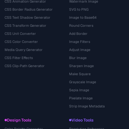
CSS Animation Generator
Watermark Image
CSS Border Radius Generator
SVG to PNG
CSS Text Shadow Generator
Image to Base64
CSS Transform Generator
Round Corners
CSS Unit Converter
Add Border
CSS Color Converter
Image Filters
Media Query Generator
Adjust Image
CSS Filter Effects
Blur Image
CSS Clip-Path Generator
Sharpen Image
Make Square
Grayscale Image
Sepia Image
Pixelate Image
Strip Image Metadata
Design Tools
Video Tools