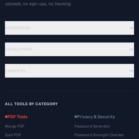
uploads, no sign-ups, no tracking.
RESOURCES
DEVELOPERS
COMPANY
ALL TOOLS BY CATEGORY
PDF Tools
Privacy & Security
Merge PDF
Password Generator
Split PDF
Password Strength Checker