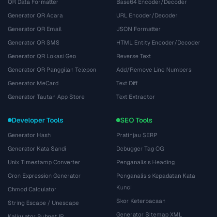
QR Data Formatter
Base64 Encoder/Decoder
Generator QR Acara
URL Encoder/Decoder
Generator QR Email
JSON Formatter
Generator QR SMS
HTML Entity Encoder/Decoder
Generator QR Lokasi Geo
Reverse Text
Generator QR Panggilan Telepon
Add/Remove Line Numbers
Generator MeCard
Text Diff
Generator Tautan App Store
Text Extractor
Developer Tools
SEO Tools
Generator Hash
Pratinjau SERP
Generator Kata Sandi
Debugger Tag OG
Unix Timestamp Converter
Penganalisis Heading
Cron Expression Generator
Penganalisis Kepadatan Kata
Kunci
Chmod Calculator
Skor Keterbacaan
String Escape / Unescape
Generator Sitemap XML
Kalkulator Subnet IP