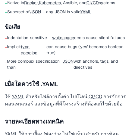
Native in
Docker
,
Kubernetes
, Ansible, and
CI/CD
systems
+
Superset of
JSON
— any JSON is valid
YAML
+
ข้อเสีย
Indentation-sensitive —
whitespace
errors cause silent failures
−
Implicit
type
can cause bugs ('yes' becomes boolean
−
coercion
true)
More complex specification
JSON
with anchors, tags, and
−
than
directives
เมื่อใดควรใช้ .YAML
ใช้
YAML
สำหรับไฟล์การตั้งค่า ไปป์ไลน์
CI/CD
การจัดการ
คอนเทนเนอร์ และข้อมูลที่มีโครงสร้างที่ต้องแก้ไขด้วยมือ
รายละเอียดทางเทคนิค
YAML
ใช้การเยื้อง (ช่องว่าง ไม่ใช่แท็บ) สำหรับการซ้อน