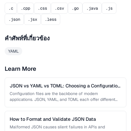
.c
.cpp
.css
.csv
.go
.java
.js
.json
.jsx
.less
คำศัพท์ที่เกี่ยวข้อง
YAML
Learn More
JSON vs YAML vs TOML: Choosing a Configuration
Format
Configuration files are the backbone of modern
applications. JSON, YAML, and TOML each offer different
trade-offs between readability, complexity, and …
How to Format and Validate JSON Data
Malformed JSON causes silent failures in APIs and