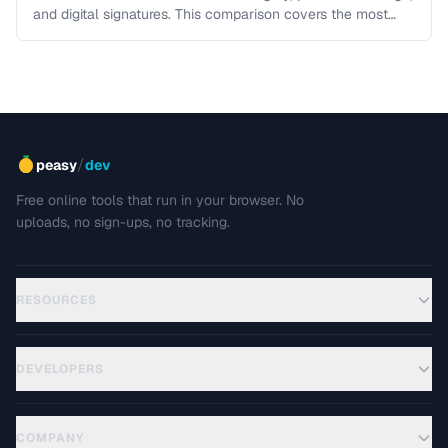
and digital signatures. This comparison covers the most
common algorithms, their …
/
peasy
dev
Free online tools that run in your browser. No
uploads, no sign-ups, no tracking.
RESOURCES
DEVELOPERS
COMPANY