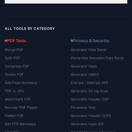
ALL TOOLS BY CATEGORY
PDF Tools
Privacy & Security
Merge PDF
Generator Kata Sandi
Split PDF
Pemeriksa Kekuatan Kata Sandi
Compress PDF
Generator Hash
Rotate PDF
Generator HMAC
Add Page Numbers
Enkripsi / Dekripsi AES
PDF to JPG
Generator String Acak
Watermark PDF
Generator Header CSP
Reorder PDF Pages
Peredaksi Teks
Flatten PDF
Generator Header CORS
Edit PDF Metadata
Generator Hash SRI