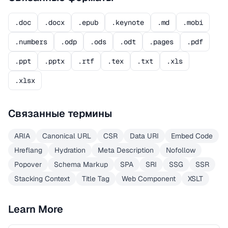
.doc
.docx
.epub
.keynote
.md
.mobi
.numbers
.odp
.ods
.odt
.pages
.pdf
.ppt
.pptx
.rtf
.tex
.txt
.xls
.xlsx
Связанные термины
ARIA
Canonical URL
CSR
Data URI
Embed Code
Hreflang
Hydration
Meta Description
Nofollow
Popover
Schema Markup
SPA
SRI
SSG
SSR
Stacking Context
Title Tag
Web Component
XSLT
Learn More