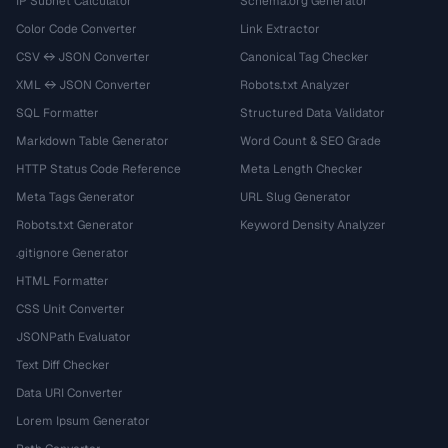
IP Subnet Calculator
Schema.org Generator
Color Code Converter
Link Extractor
CSV ↔ JSON Converter
Canonical Tag Checker
XML ↔ JSON Converter
Robots.txt Analyzer
SQL Formatter
Structured Data Validator
Markdown Table Generator
Word Count & SEO Grade
HTTP Status Code Reference
Meta Length Checker
Meta Tags Generator
URL Slug Generator
Robots.txt Generator
Keyword Density Analyzer
.gitignore Generator
HTML Formatter
CSS Unit Converter
JSONPath Evaluator
Text Diff Checker
Data URI Converter
Lorem Ipsum Generator