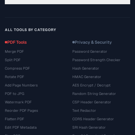
ALL TOOLS BY CATEGORY
PDF Tools
Privacy & Security
Merge PDF
Password Generator
Split PDF
Password Strength Checker
Compress PDF
Hash Generator
Rotate PDF
HMAC Generator
Add Page Numbers
AES Encrypt / Decrypt
PDF to JPG
Random String Generator
Watermark PDF
CSP Header Generator
Reorder PDF Pages
Text Redactor
Flatten PDF
CORS Header Generator
Edit PDF Metadata
SRI Hash Generator