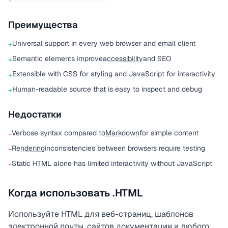
Преимущества
Universal support in every web browser and email client
+
Semantic elements improve
accessibility
and SEO
+
Extensible with CSS for styling and JavaScript for interactivity
+
Human-readable source that is easy to inspect and debug
+
Недостатки
Verbose syntax compared to
Markdown
for simple content
−
Rendering
inconsistencies between browsers require testing
−
Static HTML alone has limited interactivity without JavaScript
−
Когда использовать .HTML
Используйте HTML для веб-страниц, шаблонов
электронной почты, сайтов документации и любого