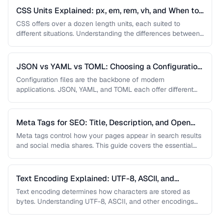
CSS Units Explained: px, em, rem, vh, and When to
Use Each
CSS offers over a dozen length units, each suited to
different situations. Understanding the differences between
absolute and relative units …
JSON vs YAML vs TOML: Choosing a Configuration
Format
Configuration files are the backbone of modern
applications. JSON, YAML, and TOML each offer different
trade-offs between readability, complexity, and …
Meta Tags for SEO: Title, Description, and Open
Graph
Meta tags control how your pages appear in search results
and social media shares. This guide covers the essential
meta …
Text Encoding Explained: UTF-8, ASCII, and
Beyond
Text encoding determines how characters are stored as
bytes. Understanding UTF-8, ASCII, and other encodings
prevents garbled text, mojibake, and …