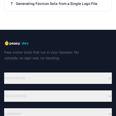
Generating Favicon Sets from a Single Logo File
T
/
peasy
dev
Free online tools that run in your browser. No
uploads, no sign-ups, no tracking.
RESOURCES
DEVELOPERS
COMPANY