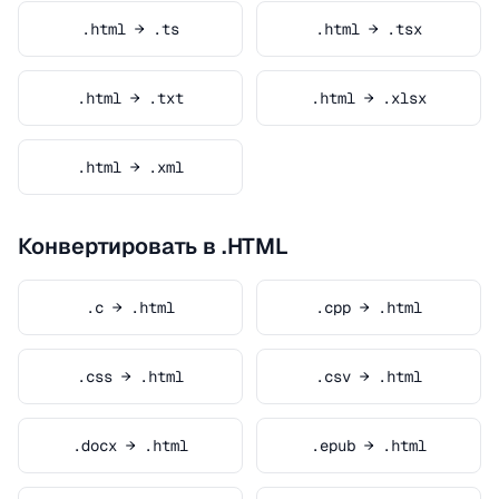
.html → .ts
.html → .tsx
.html → .txt
.html → .xlsx
.html → .xml
Конвертировать в .HTML
.c → .html
.cpp → .html
.css → .html
.csv → .html
.docx → .html
.epub → .html