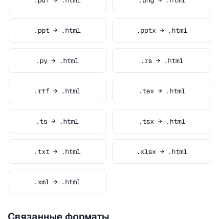
.pdf → .html
.png → .html
.ppt → .html
.pptx → .html
.py → .html
.rs → .html
.rtf → .html
.tex → .html
.ts → .html
.tsx → .html
.txt → .html
.xlsx → .html
.xml → .html
Связанные форматы