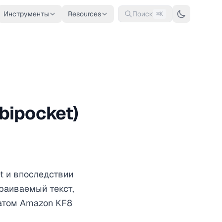
Инструменты
Resources
Поиск
⌘K
bipocket)
t и впоследствии
раиваемый текст,
матом Amazon KF8