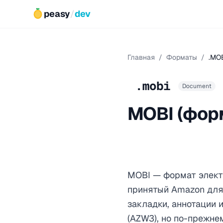
peasy
/
dev
Главная
/
Форматы
/
.MO
.mobi
Document
MOBI (фор
MOBI — формат элект
принятый Amazon для 
закладки, аннотации 
(AZW3), но по-прежне