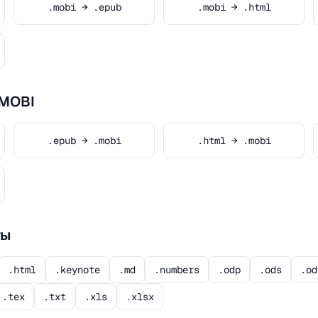
.mobi → .epub
.mobi → .html
.MOBI
.epub → .mobi
.html → .mobi
ты
.html
.keynote
.md
.numbers
.odp
.ods
.od
.tex
.txt
.xls
.xlsx