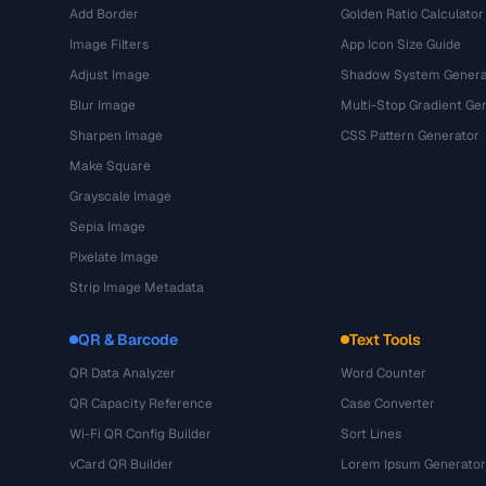
Add Border
Golden Ratio Calculator
Image Filters
App Icon Size Guide
Adjust Image
Shadow System Genera
Blur Image
Multi-Stop Gradient Ge
Sharpen Image
CSS Pattern Generator
Make Square
Grayscale Image
Sepia Image
Pixelate Image
Strip Image Metadata
QR & Barcode
Text Tools
QR Data Analyzer
Word Counter
QR Capacity Reference
Case Converter
Wi-Fi QR Config Builder
Sort Lines
vCard QR Builder
Lorem Ipsum Generator