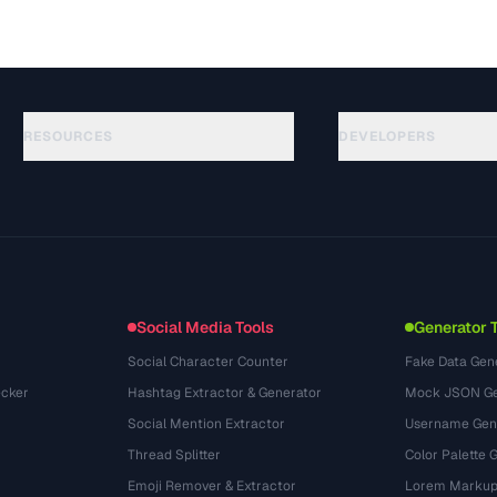
RESOURCES
DEVELOPERS
Руководства
API Documentation
(76)
Глоссарий
OpenAPI Spec
(65)
Сценарии использования
llms.txt
(302)
Форматы файлов
Embed Widget
(131)
Конвертации
(1484)
Social Media Tools
Generator 
Social Character Counter
Fake Data Gen
cker
Hashtag Extractor & Generator
Mock JSON Ge
Social Mention Extractor
Username Gen
Thread Splitter
Color Palette 
Emoji Remover & Extractor
Lorem Markup