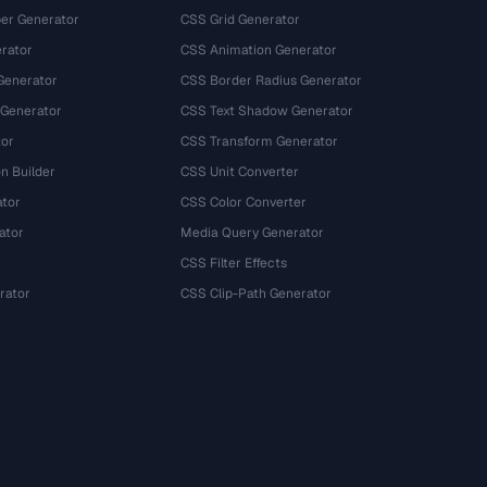
r Generator
CSS Grid Generator
rator
CSS Animation Generator
Generator
CSS Border Radius Generator
 Generator
CSS Text Shadow Generator
tor
CSS Transform Generator
n Builder
CSS Unit Converter
ator
CSS Color Converter
ator
Media Query Generator
CSS Filter Effects
rator
CSS Clip-Path Generator