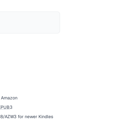
by Amazon
EPUB
3
F8/AZW3 for newer Kindles