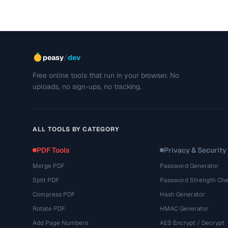
/
peasy
dev
Free online tools that run in your browser. No
uploads, no sign-ups, no tracking.
ALL TOOLS BY CATEGORY
PDF Tools
Privacy & Security
Merge PDF
Password Generator
Split PDF
Password Strength Che
Compress PDF
Hash Generator
Rotate PDF
HMAC Generator
Add Page Numbers
AES Encrypt / Decrypt