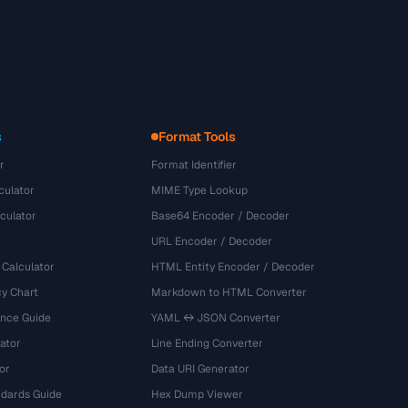
s
Format Tools
r
Format Identifier
culator
MIME Type Lookup
culator
Base64 Encoder / Decoder
URL Encoder / Decoder
 Calculator
HTML Entity Encoder / Decoder
y Chart
Markdown to HTML Converter
ence Guide
YAML ↔ JSON Converter
ator
Line Ending Converter
or
Data URI Generator
dards Guide
Hex Dump Viewer