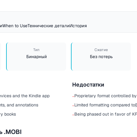
и
When to Use
Технические детали
История
Тип
Сжатие
Бинарный
Без потерь
Недостатки
evices and the Kindle app
Proprietary format controlled 
−
hts, and annotations
Limited formatting compared to
−
avy books
Being phased out in favor of K
−
ь .MOBI