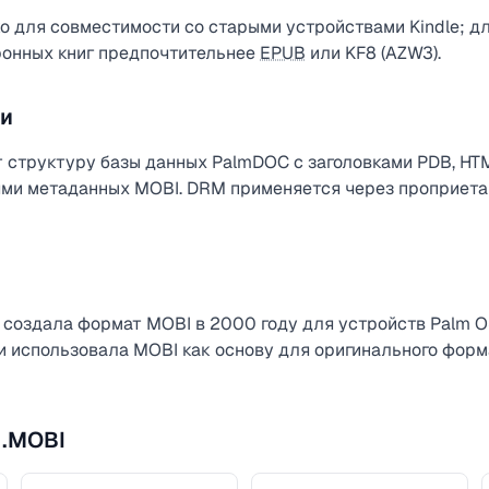
о для совместимости со старыми устройствами Kindle; д
ронных книг предпочтительнее
EPUB
или KF8 (AZW3).
ли
структуру базы данных PalmDOC с заголовками PDB, HT
ями метаданных MOBI. DRM применяется через проприет
 создала формат MOBI в 2000 году для устройств Palm 
и использовала MOBI как основу для оригинального форма
 .MOBI