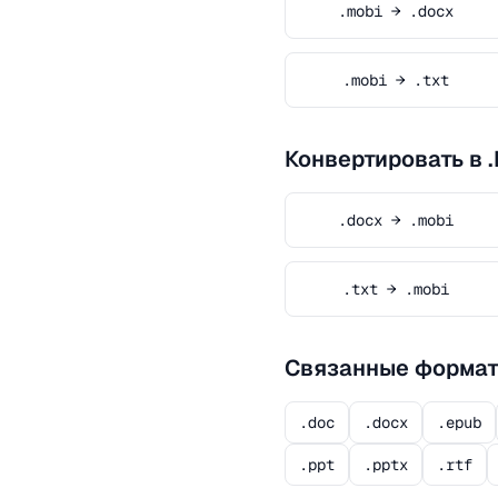
.mobi → .docx
.mobi → .txt
Конвертировать в 
.docx → .mobi
.txt → .mobi
Связанные форма
.doc
.docx
.epub
.ppt
.pptx
.rtf