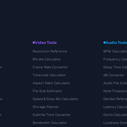
Video Tools
Audio Tool
Resolution Reference
BPM Calculato
Bitrate Calculator
Frequency Cal
or
Frame Rate Converter
Delay Time Cal
s
Timecode Calculator
dB Converter
Aspect Ratio Calculator
Audio File Size
File Size Estimator
Note Frequenc
ns
Speed & Slow-Mo Calculator
Decibel Refer
Storage Planner
Latency Calcul
r
Subtitle Time Converter
Cents Calculat
e
Bandwidth Calculator
Loudness Stan