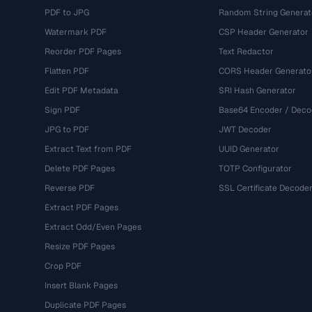
PDF to JPG
Random String Generat
Watermark PDF
CSP Header Generator
Reorder PDF Pages
Text Redactor
Flatten PDF
CORS Header Generato
Edit PDF Metadata
SRI Hash Generator
Sign PDF
Base64 Encoder / Deco
JPG to PDF
JWT Decoder
Extract Text from PDF
UUID Generator
Delete PDF Pages
TOTP Configurator
Reverse PDF
SSL Certificate Decode
Extract PDF Pages
Extract Odd/Even Pages
Resize PDF Pages
Crop PDF
Insert Blank Pages
Duplicate PDF Pages