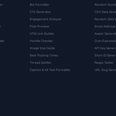
or
Bio Formatter
Random Numbe
CTA Generator
CSV Data Gene
Engagement Analyzer
Random Date 
r
Post Preview
Email Address
UTM Link Builder
Avatar Genera
der
Handle Checker
Cron Expressio
Image Size Guide
API Key Gener
Best Posting Times
Short ID Gener
Thread Splitter
Regex Tester
r
Caption & Alt Text Formatter
URL Slug Gene