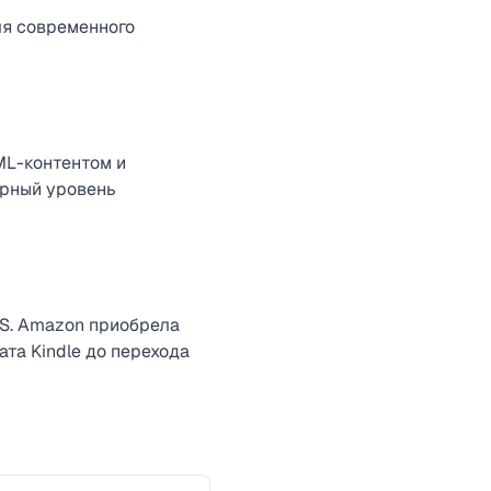
ля современного
ML-контентом и
арный уровень
OS. Amazon приобрела
та Kindle до перехода