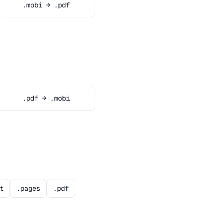
.mobi → .pdf
.pdf → .mobi
t
.pages
.pdf