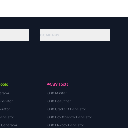
COMPANY
About
Technology
Политика конфиденциальности
Условия использования
Tools
CSS Tools
erator
CSS Minifier
nerator
CSS Beautifier
erator
CSS Gradient Generator
Generator
CSS Box Shadow Generator
 Generator
CSS Flexbox Generator