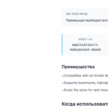
ON THIS PAGE
Преимущества
Недостатк
MIME-тип
application/x-
mobipocket-ebook
Преимущества
Compatible with all Kindle d
+
Supports bookmarks, highlig
+
Small file sizes for text-he
+
Когда использоват