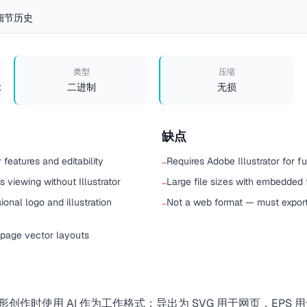
细节
历史
类型
压缩
t
二进制
无损
缺点
or features and editability
Requires Adobe Illustrator for ful
−
 viewing without Illustrator
Large file sizes with embedded 
−
ional logo and illustration
Not a web format — must export
−
-page vector layouts
行矢量图形创作时使用 AI 作为工作格式；导出为
SVG
用于网页，EPS 