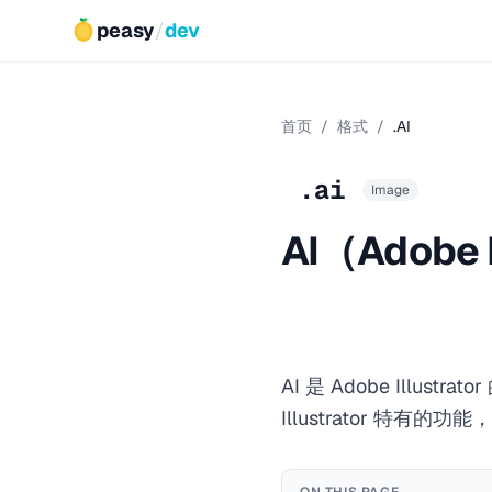
peasy
/
dev
首页
/
格式
/
.AI
.ai
Image
AI（Adobe 
AI 是 Adobe Il
Illustrator 