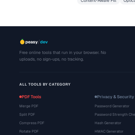
Content-Aware Fill
Optic
/
peasy
dev
Free online tools that run in your browser. No
uploads, no sign-ups, no tracking.
ALL TOOLS BY CATEGORY
PDF Tools
Privacy & Security
Merge PDF
Password Generator
Split PDF
Password Strength Che
Compress PDF
Hash Generator
Rotate PDF
HMAC Generator