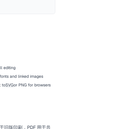
l editing
fonts and linked images
 to
SVG
or PNG for browsers
用于旧版印刷，
PDF
用于共