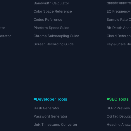
e
Bandwidth Calculator
लाउडनेस मानक गा
Color Space Reference
EQ Frequency
Codec Reference
Sample Rate C
tor
Platform Specs Guide
Bit Depth Anal
nerator
Chroma Subsampling Guide
Chord Referen
Screen Recording Guide
Key & Scale R
Developer Tools
SEO Tools
Hash Generator
SERP Preview
Password Generator
OG Tag Debug
Unix Timestamp Converter
Heading Analy