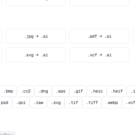
.jpg → .ai
.pdf → .ai
.svg → .ai
.xcf → .ai
.bmp
.cr2
.dng
.eps
.gif
.heic
.heif
.
.psd
.qoi
.raw
.svg
.tif
.tiff
.webp
.xc