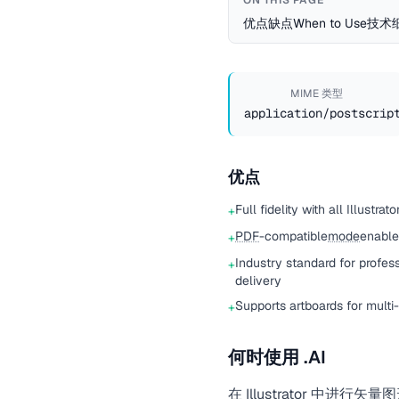
ON THIS PAGE
优点
缺点
When to Use
技术
MIME 类型
application/postscrip
优点
Full fidelity with all Illustrat
+
PDF
-compatible
mode
enables
+
Industry standard for profess
+
delivery
Supports artboards for multi
+
何时使用 .AI
在 Illustrator 中进