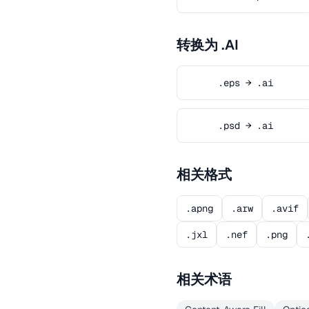
转换为 .AI
.eps → .ai
.psd → .ai
相关格式
.apng
.arw
.avif
.jxl
.nef
.png
相关术语