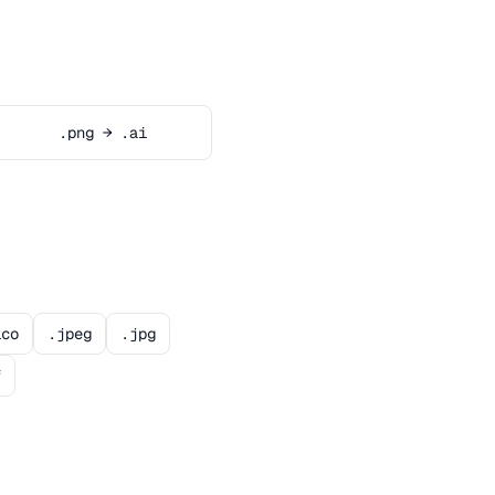
.png → .ai
ico
.jpeg
.jpg
f