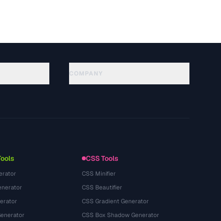
COMPANY
About
Technology
隐私政策
服务条款
Tools
CSS Tools
erator
CSS Minifier
nerator
CSS Beautifier
erator
CSS Gradient Generator
Generator
CSS Box Shadow Generator