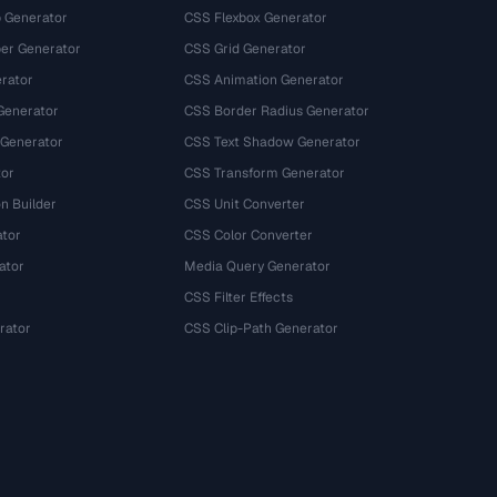
 Generator
CSS Flexbox Generator
r Generator
CSS Grid Generator
rator
CSS Animation Generator
Generator
CSS Border Radius Generator
 Generator
CSS Text Shadow Generator
tor
CSS Transform Generator
n Builder
CSS Unit Converter
ator
CSS Color Converter
ator
Media Query Generator
CSS Filter Effects
rator
CSS Clip-Path Generator