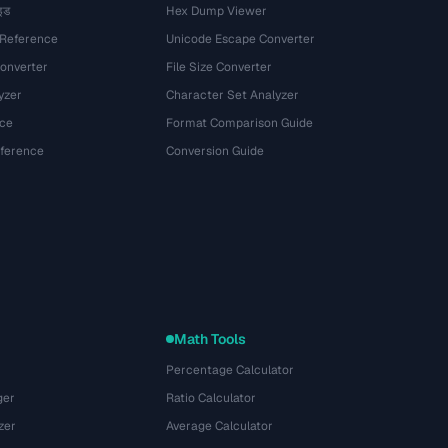
इड
Hex Dump Viewer
 Reference
Unicode Escape Converter
onverter
File Size Converter
yzer
Character Set Analyzer
ce
Format Comparison Guide
eference
Conversion Guide
Math Tools
Percentage Calculator
ger
Ratio Calculator
zer
Average Calculator