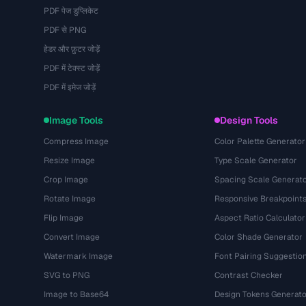
PDF पेज डुप्लिकेट
PDF से PNG
हेडर और फ़ुटर जोड़ें
PDF में टेक्स्ट जोड़ें
PDF में इमेज जोड़ें
Image Tools
Design Tools
Compress Image
Color Palette Generator
Resize Image
Type Scale Generator
Crop Image
Spacing Scale Generat
Rotate Image
Responsive Breakpoint
Flip Image
Aspect Ratio Calculator
Convert Image
Color Shade Generator
Watermark Image
Font Pairing Suggestio
SVG to PNG
Contrast Checker
Image to Base64
Design Tokens Generato