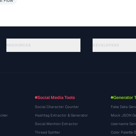
al Flow
RESOURCES
DEVELOPERS
指南
API Documentation
(76)
术语表
OpenAPI Spec
(65)
使用场景
llms.txt
(302)
文件格式
Embed Widget
(131)
转换
(1484)
Social Media Tools
Generator 
Social Character Counter
Fake Data Gen
cker
Hashtag Extractor & Generator
Mock JSON Ge
Social Mention Extractor
Username Gen
Thread Splitter
Color Palette 