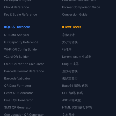
Bit Depth Analyzer
Character Set Analyzer
Chord Reference
Format Comparison Guide
Key & Scale Reference
Conversion Guide
QR & Barcode
Text Tools
QR Data Analyzer
字数统计
QR Capacity Reference
大小写转换
Wi-Fi QR Config Builder
行排序
vCard QR Builder
Lorem Ipsum 生成器
Error Correction Calculator
Slug 生成器
Barcode Format Reference
查找与替换
Barcode Validator
去除重复行
QR Data Formatter
Base64 编码/解码
Event QR Generator
URL 编码/解码
Email QR Generator
JSON 格式化
SMS QR Generator
HTML 实体编码/解码
Geo Location QR Generator
文本反转