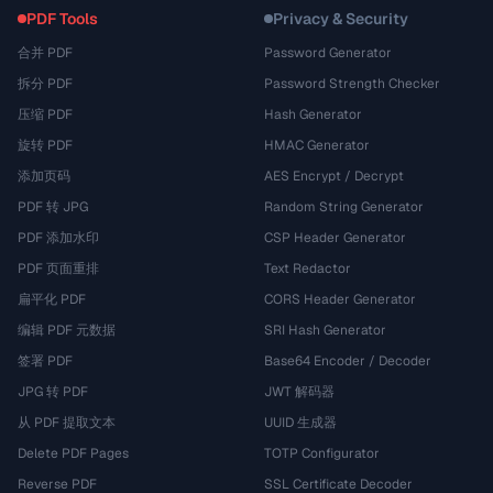
PDF Tools
Privacy & Security
合并 PDF
Password Generator
拆分 PDF
Password Strength Checker
压缩 PDF
Hash Generator
旋转 PDF
HMAC Generator
添加页码
AES Encrypt / Decrypt
PDF 转 JPG
Random String Generator
PDF 添加水印
CSP Header Generator
PDF 页面重排
Text Redactor
扁平化 PDF
CORS Header Generator
编辑 PDF 元数据
SRI Hash Generator
签署 PDF
Base64 Encoder / Decoder
JPG 转 PDF
JWT 解码器
从 PDF 提取文本
UUID 生成器
Delete PDF Pages
TOTP Configurator
Reverse PDF
SSL Certificate Decoder