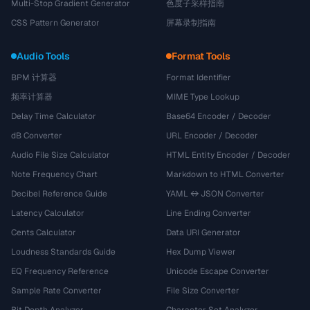
Multi-Stop Gradient Generator
色度子采样指南
CSS Pattern Generator
屏幕录制指南
Audio Tools
Format Tools
BPM 计算器
Format Identifier
频率计算器
MIME Type Lookup
Delay Time Calculator
Base64 Encoder / Decoder
dB Converter
URL Encoder / Decoder
Audio File Size Calculator
HTML Entity Encoder / Decoder
Note Frequency Chart
Markdown to HTML Converter
Decibel Reference Guide
YAML ↔ JSON Converter
Latency Calculator
Line Ending Converter
Cents Calculator
Data URI Generator
Loudness Standards Guide
Hex Dump Viewer
EQ Frequency Reference
Unicode Escape Converter
Sample Rate Converter
File Size Converter