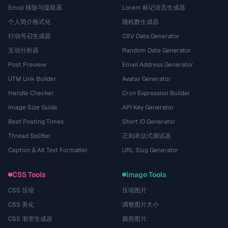
Emoji 移除与提取器
Lorem 标记语言生成器
个人简介格式化
随机数生成器
行动号召生成器
CSV Data Generator
互动分析器
Random Date Generator
Post Preview
Email Address Generator
UTM Link Builder
Avatar Generator
Handle Checker
Cron Expression Builder
Image Size Guide
API Key Generator
Best Posting Times
Short ID Generator
Thread Splitter
正则表达式测试器
Caption & Alt Text Formatter
URL Slug Generator
CSS Tools
Image Tools
CSS 压缩
压缩图片
CSS 美化
调整图片大小
CSS 渐变生成器
裁剪图片