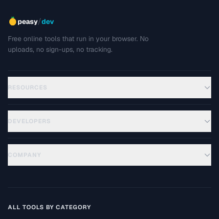
/
peasy
dev
Free online tools that run in your browser. No
uploads, no sign-ups, no tracking.
RESOURCES
DEVELOPERS
COMPANY
ALL TOOLS BY CATEGORY