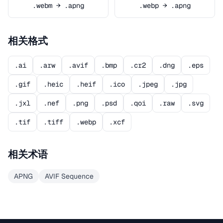
.webm → .apng
.webp → .apng
相关格式
.ai
.arw
.avif
.bmp
.cr2
.dng
.eps
.gif
.heic
.heif
.ico
.jpeg
.jpg
.jxl
.nef
.png
.psd
.qoi
.raw
.svg
.tif
.tiff
.webp
.xcf
相关术语
APNG
AVIF Sequence