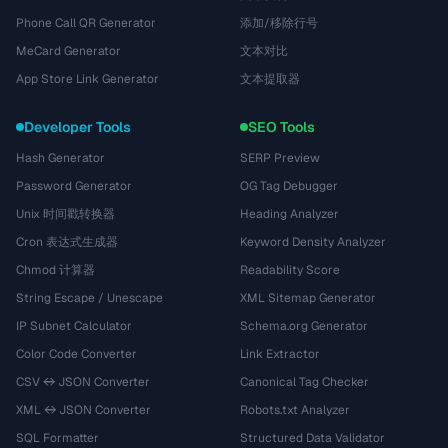
Phone Call QR Generator
添加/移除行号
MeCard Generator
文本对比
App Store Link Generator
文本提取器
Developer Tools
SEO Tools
Hash Generator
SERP Preview
Password Generator
OG Tag Debugger
Unix 时间戳转换器
Heading Analyzer
Cron 表达式生成器
Keyword Density Analyzer
Chmod 计算器
Readability Score
String Escape / Unescape
XML Sitemap Generator
IP Subnet Calculator
Schema.org Generator
Color Code Converter
Link Extractor
CSV ↔ JSON Converter
Canonical Tag Checker
XML ↔ JSON Converter
Robots.txt Analyzer
SQL Formatter
Structured Data Validator