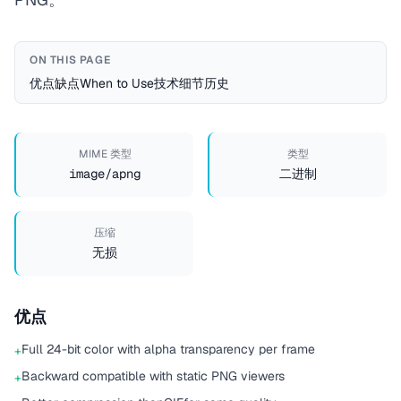
ON THIS PAGE
优点
缺点
When to Use
技术细节
历史
MIME 类型
类型
image/apng
二进制
压缩
无损
优点
Full 24-bit color with alpha transparency per frame
+
Backward compatible with static PNG viewers
+